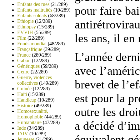
Enfants des rues
(21/289)
pour faire bai
Enfants maltraités
(10/289)
Enfants soldats
(68/289)
antirétrovira
Ethiopie
(12/289)
Ethnopsy
(15/289)
EVVIH
(55/289)
les ans, il en
Film
(22/289)
Fonds mondial
(48/289)
Françafrique
(39/289)
L’année derni
France
(289/289)
Gabon
(12/289)
Génériques
(59/289)
avec l’améric
Genre
(22/289)
Guerre, violences
brevet de l’ef
collectives
(149/289)
Guinée
(12/289)
Haïti
(15/289)
est pour la p
Handicap
(10/289)
Histoire
(49/289)
outre les droi
Homosexualité,
Homophobie
(44/289)
a décidé d’im
Humanitaire
(47/289)
Inde
(34/289)
JAIV
(10/289)
équivalent gé
Jeunesse
(21/289)