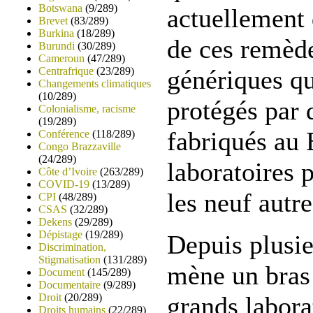
Botswana
(9/289)
actuellement 
Brevet
(83/289)
Burkina
(18/289)
de ces remède
Burundi
(30/289)
Cameroun
(47/289)
Centrafrique
(23/289)
génériques qu
Changements climatiques
(10/289)
protégés par 
Colonialisme, racisme
(19/289)
fabriqués au 
Conférence
(118/289)
Congo Brazzaville
(24/289)
laboratoires 
Côte d’Ivoire
(263/289)
COVID-19
(13/289)
les neuf autr
CPI
(48/289)
CSAS
(32/289)
Dekens
(29/289)
Dépistage
(19/289)
Depuis plusie
Discrimination,
Stigmatisation
(131/289)
mène un bras 
Document
(145/289)
Documentaire
(9/289)
Droit
(20/289)
grands labora
Droits humains
(22/289)