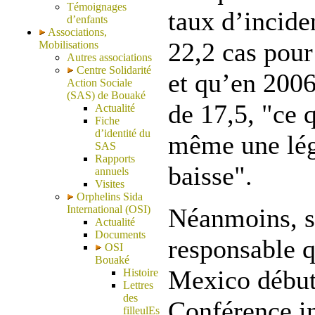
Témoignages
taux d’incid
d’enfants
Associations,
22,2 cas pour
Mobilisations
Autres associations
Centre Solidarité
et qu’en 2006 
Action Sociale
(SAS) de Bouaké
de 17,5, "ce 
Actualité
Fiche
d’identité du
même une lég
SAS
Rapports
baisse".
annuels
Visites
Orphelins Sida
International (OSI)
Néanmoins, s
Actualité
Documents
responsable q
OSI
Bouaké
Mexico début
Histoire
Lettres
des
Conférence in
filleulEs