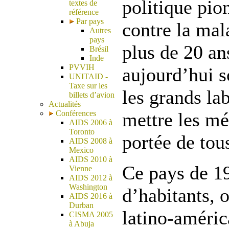
politique pion
textes de
référence
Par pays
contre la mal
Autres
pays
plus de 20 an
Brésil
Inde
PVVIH
aujourd’hui s
UNITAID -
Taxe sur les
les grands la
billets d’avion
Actualités
Conférences
mettre les mé
AIDS 2006 à
Toronto
portée de tou
AIDS 2008 à
Mexico
AIDS 2010 à
Ce pays de 1
Vienne
AIDS 2012 à
Washington
d’habitants, o
AIDS 2016 à
Durban
latino-améric
CISMA 2005
à Abuja