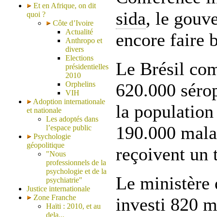
Et en Afrique, on dit
sida
, le gouv
quoi ?
Côte d’Ivoire
Actualité
encore faire b
Anthropo et
divers
Elections
Le Brésil co
présidentielles
2010
Orphelins
620.000 sérop
VIH
Adoption internationale
la population
et nationale
Les adoptés dans
190.000 mal
l’espace public
Psychologie
géopolitique
reçoivent un 
"Nous
professionnels de la
psychologie et de la
Le ministère 
psychiatrie"
Justice internationale
Zone Franche
investi 820 m
Haïti : 2010, et au
dela...