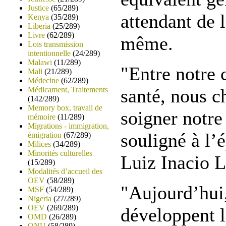
Justice
(65/289)
attendant de l
Kenya
(35/289)
Liberia
(25/289)
Livre
(62/289)
même.
Lois transmission
intentionnelle
(24/289)
Malawi
(11/289)
"Entre notre
Mali
(21/289)
Médecine
(62/289)
Médicament, Traitements
santé, nous c
(142/289)
Memory box, travail de
soigner notre 
mémoire
(11/289)
Migrations - immigration,
souligné à l’
émigration
(67/289)
Milices
(34/289)
Minorités culturelles
Luiz Inacio L
(15/289)
Modalités d’accueil des
OEV
(58/289)
"Aujourd’hui,
MSF
(54/289)
Nigeria
(27/289)
OEV
(269/289)
développent l
OMD
(26/289)
ONU
(58/289)