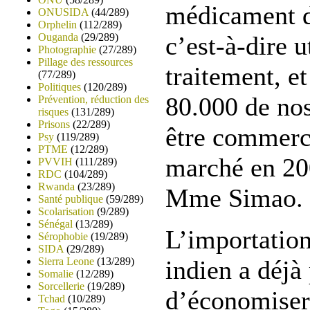
médicament d
ONUSIDA
(44/289)
Orphelin
(112/289)
Ouganda
(29/289)
c’est-à-dire u
Photographie
(27/289)
Pillage des ressources
traitement, et
(77/289)
Politiques
(120/289)
80.000 de nos
Prévention, réduction des
risques
(131/289)
Prisons
(22/289)
être commerci
Psy
(119/289)
PTME
(12/289)
marché en 200
PVVIH
(111/289)
RDC
(104/289)
Rwanda
(23/289)
Mme Simao.
Santé publique
(59/289)
Scolarisation
(9/289)
Sénégal
(13/289)
L’importatio
Sérophobie
(19/289)
SIDA
(29/289)
Sierra Leone
(13/289)
indien a déjà
Somalie
(12/289)
Sorcellerie
(19/289)
d’économiser
Tchad
(10/289)