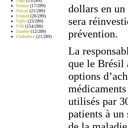
Togo
(15/289)
dollars en u
Torture
(17/289)
Travail
(21/289)
Unitaid
(26/289)
sera réinvesti
Vidéo
(23/289)
VIH
(154/289)
prévention.
Zambie
(12/289)
Zimbabwe
(21/289)
La responsabl
que le Brésil
options d’ach
médicaments 
utilisés par 
patients à un
de la maladie