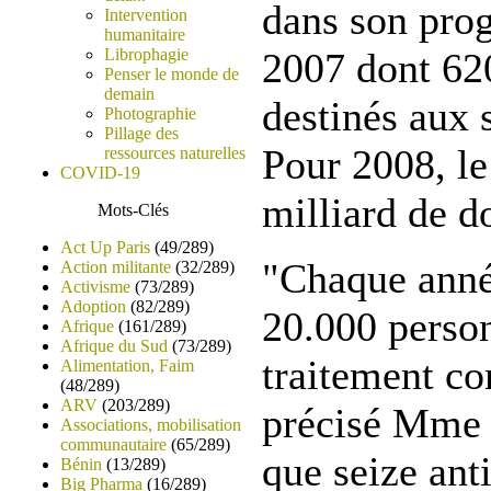
dans son pro
Intervention
humanitaire
Librophagie
2007 dont 620
Penser le monde de
demain
destinés aux
Photographie
Pillage des
Pour 2008, le
ressources naturelles
COVID-19
milliard de do
Mots-Clés
Act Up Paris
(49/289)
"Chaque anné
Action militante
(32/289)
Activisme
(73/289)
Adoption
(82/289)
20.000 perso
Afrique
(161/289)
Afrique du Sud
(73/289)
traitement co
Alimentation, Faim
(48/289)
ARV
(203/289)
précisé Mme 
Associations, mobilisation
communautaire
(65/289)
que seize ant
Bénin
(13/289)
Big Pharma
(16/289)