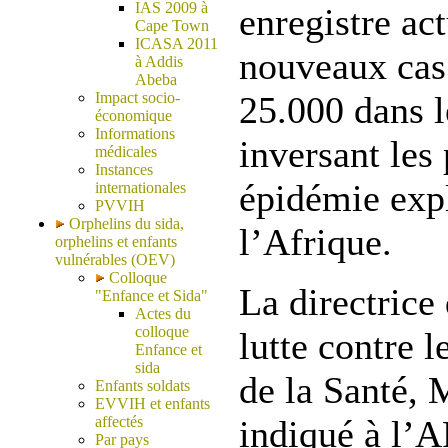
IAS 2009 à
enregistre ac
Cape Town
ICASA 2011
nouveaux cas 
à Addis
Abeba
Impact socio-
25.000 dans l
économique
Informations
inversant les
médicales
Instances
épidémie exp
internationales
PVVIH
Orphelins du sida,
l’Afrique.
orphelins et enfants
vulnérables (OEV)
Colloque
La directric
"Enfance et Sida"
Actes du
colloque
lutte contre l
Enfance et
sida
de la Santé, 
Enfants soldats
EVVIH et enfants
affectés
indiqué à l’A
Par pays