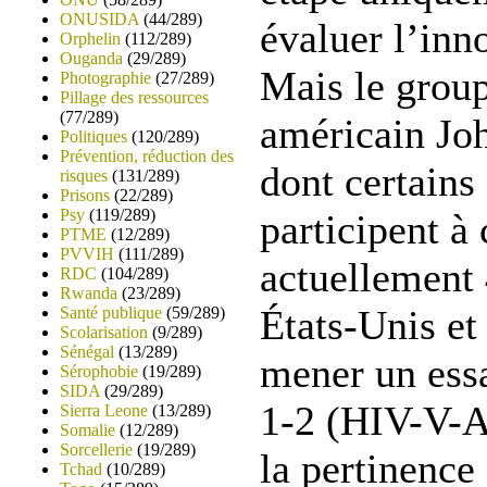
ONUSIDA
(44/289)
évaluer l’inn
Orphelin
(112/289)
Ouganda
(29/289)
Mais le grou
Photographie
(27/289)
Pillage des ressources
(77/289)
américain Jo
Politiques
(120/289)
Prévention, réduction des
dont certains
risques
(131/289)
Prisons
(22/289)
Psy
(119/289)
participent à 
PTME
(12/289)
PVVIH
(111/289)
actuellement 
RDC
(104/289)
Rwanda
(23/289)
États-Unis e
Santé publique
(59/289)
Scolarisation
(9/289)
Sénégal
(13/289)
mener un essa
Sérophobie
(19/289)
SIDA
(29/289)
1-2 (HIV-V-A
Sierra Leone
(13/289)
Somalie
(12/289)
Sorcellerie
(19/289)
la pertinence
Tchad
(10/289)