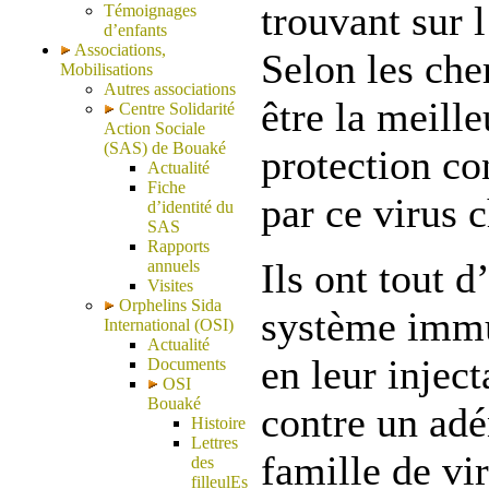
trouvant sur 
Témoignages
d’enfants
Associations,
Selon les che
Mobilisations
Autres associations
être la meille
Centre Solidarité
Action Sociale
(SAS) de Bouaké
protection co
Actualité
Fiche
par ce virus 
d’identité du
SAS
Rapports
Ils ont tout d
annuels
Visites
Orphelins Sida
système immu
International (OSI)
Actualité
en leur injec
Documents
OSI
Bouaké
contre un adé
Histoire
Lettres
famille de vir
des
filleulEs