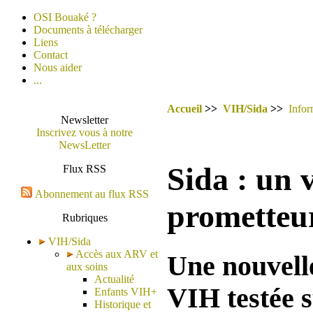
OSI Bouaké ?
Documents à télécharger
Liens
Contact
Nous aider
...
Accueil
>>
VIH/Sida
>>
Infor
Newsletter
Inscrivez vous à notre
NewsLetter
Sida : un 
Flux RSS
Abonnement au flux RSS
prometteu
Rubriques
VIH/Sida
Accès aux ARV et
Une nouvelle
aux soins
Actualité
VIH testée s
Enfants VIH+
Historique et