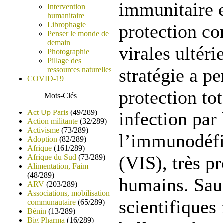
immunitaire e
Intervention
humanitaire
Librophagie
protection co
Penser le monde de
demain
virales ultéri
Photographie
Pillage des
stratégie a p
ressources naturelles
COVID-19
protection to
Mots-Clés
Act Up Paris
(49/289)
infection par 
Action militante
(32/289)
Activisme
(73/289)
l’immunodéfi
Adoption
(82/289)
Afrique
(161/289)
(VIS), très p
Afrique du Sud
(73/289)
Alimentation, Faim
(48/289)
humains. Sauf
ARV
(203/289)
Associations, mobilisation
scientifiques
communautaire
(65/289)
Bénin
(13/289)
Big Pharma
(16/289)