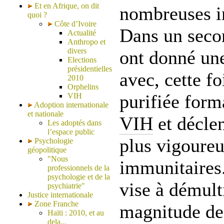
Et en Afrique, on dit
nombreuses i
quoi ?
Côte d’Ivoire
Dans un secon
Actualité
Anthropo et
divers
ont donné une
Elections
présidentielles
avec, cette fo
2010
Orphelins
purifiée form
VIH
Adoption internationale
et nationale
VIH
et décle
Les adoptés dans
l’espace public
plus vigoureu
Psychologie
géopolitique
"Nous
immunitaires
professionnels de la
psychologie et de la
vise à démulti
psychiatrie"
Justice internationale
Zone Franche
magnitude de
Haïti : 2010, et au
dela...