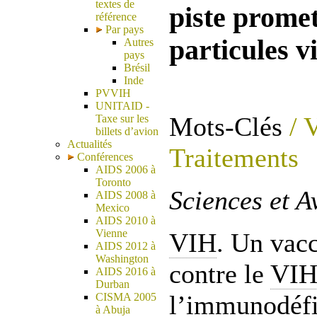
textes de
piste prome
référence
Par pays
particules v
Autres
pays
Brésil
Inde
PVVIH
UNITAID -
Mots-Clés
/ 
Taxe sur les
billets d’avion
Actualités
Traitements
Conférences
AIDS 2006 à
Toronto
Sciences et A
AIDS 2008 à
Mexico
AIDS 2010 à
Vienne
VIH
. Un vac
AIDS 2012 à
Washington
contre le
VI
AIDS 2016 à
Durban
l’immunodéfi
CISMA 2005
à Abuja