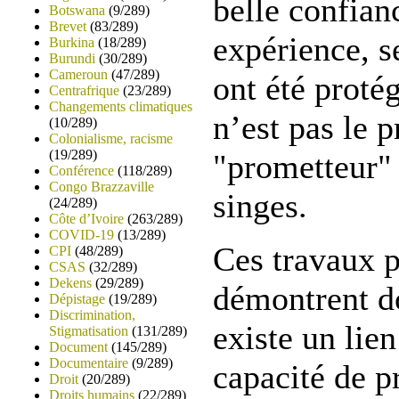
belle confian
Botswana
(9/289)
Brevet
(83/289)
expérience, s
Burkina
(18/289)
Burundi
(30/289)
Cameroun
(47/289)
ont été protég
Centrafrique
(23/289)
Changements climatiques
n’est pas le 
(10/289)
Colonialisme, racisme
(19/289)
"prometteur" 
Conférence
(118/289)
Congo Brazzaville
singes.
(24/289)
Côte d’Ivoire
(263/289)
COVID-19
(13/289)
Ces travaux p
CPI
(48/289)
CSAS
(32/289)
Dekens
(29/289)
démontrent do
Dépistage
(19/289)
Discrimination,
existe un lien
Stigmatisation
(131/289)
Document
(145/289)
Documentaire
(9/289)
capacité de p
Droit
(20/289)
Droits humains
(22/289)