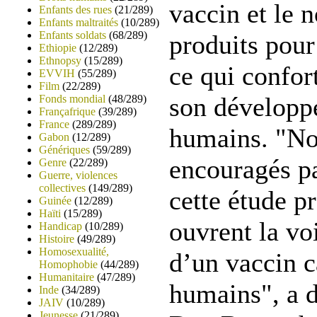
vaccin et le 
Enfants des rues
(21/289)
Enfants maltraités
(10/289)
Enfants soldats
(68/289)
produits pour
Ethiopie
(12/289)
Ethnopsy
(15/289)
ce qui confor
EVVIH
(55/289)
Film
(22/289)
son développ
Fonds mondial
(48/289)
Françafrique
(39/289)
France
(289/289)
humains. "N
Gabon
(12/289)
Génériques
(59/289)
encouragés pa
Genre
(22/289)
Guerre, violences
collectives
(149/289)
cette étude p
Guinée
(12/289)
Haïti
(15/289)
ouvrent la vo
Handicap
(10/289)
Histoire
(49/289)
Homosexualité,
d’un vaccin c
Homophobie
(44/289)
Humanitaire
(47/289)
humains", a d
Inde
(34/289)
JAIV
(10/289)
Jeunesse
(21/289)