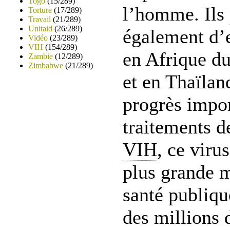
Togo
(15/289)
l’homme. Ils 
Torture
(17/289)
Travail
(21/289)
Unitaid
(26/289)
également d’e
Vidéo
(23/289)
VIH
(154/289)
en Afrique d
Zambie
(12/289)
Zimbabwe
(21/289)
et en Thaïlan
progrès impor
traitements de
VIH
, ce viru
plus grande 
santé publiqu
des millions 