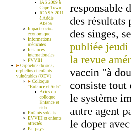
IAS 2009 à
responsable 
Cape Town
ICASA 2011
des résultats
à Addis
Abeba
Impact socio-
des singes, s
économique
Informations
publiée jeudi
médicales
Instances
internationales
la revue amér
PVVIH
Orphelins du sida,
vaccin "à dou
orphelins et enfants
vulnérables (OEV)
Colloque
consiste tout
"Enfance et Sida"
Actes du
le système i
colloque
Enfance et
autre agent p
sida
Enfants soldats
EVVIH et enfants
le doper avec
affectés
Par pays