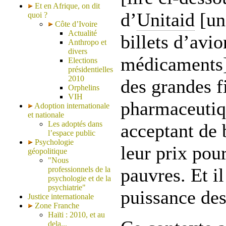
Et en Afrique, on dit
d’
Unitaid
[une
quoi ?
Côte d’Ivoire
Actualité
billets d’avio
Anthropo et
divers
médicaments]
Elections
présidentielles
2010
des grandes f
Orphelins
VIH
pharmaceutiqu
Adoption internationale
et nationale
Les adoptés dans
acceptant de 
l’espace public
Psychologie
leur prix pou
géopolitique
"Nous
pauvres. Et i
professionnels de la
psychologie et de la
psychiatrie"
puissance des
Justice internationale
Zone Franche
Haïti : 2010, et au
dela...