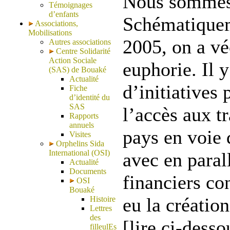
Nous sommes
Témoignages
d’enfants
Schématiquem
Associations,
Mobilisations
2005, on a v
Autres associations
Centre Solidarité
Action Sociale
euphorie. Il 
(SAS) de Bouaké
Actualité
d’initiatives
Fiche
d’identité du
SAS
l’accès aux t
Rapports
annuels
pays en voie
Visites
Orphelins Sida
International (OSI)
avec en parall
Actualité
Documents
financiers con
OSI
Bouaké
eu la créatio
Histoire
Lettres
des
[lire ci-desso
filleulEs