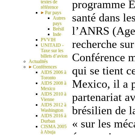
programme E
textes de
référence
Par pays
santé dans le
Autres
pays
l’ANRS (Agen
Brésil
Inde
PVVIH
recherche sur
UNITAID -
Taxe sur les
Conférence m
billets d’avion
Actualités
Conférences
qui se tient c
AIDS 2006 à
Toronto
Mexico, il a 
AIDS 2008 à
Mexico
partenariat a
AIDS 2010 à
Vienne
AIDS 2012 à
brésilien de 
Washington
AIDS 2016 à
« sur les mé
Durban
CISMA 2005
à Abuja