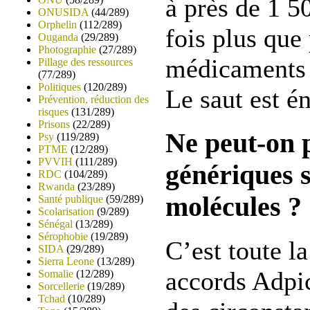
à près de 1 50
ONUSIDA
(44/289)
Orphelin
(112/289)
fois plus que
Ouganda
(29/289)
Photographie
(27/289)
médicaments 
Pillage des ressources
(77/289)
Politiques
(120/289)
Le saut est é
Prévention, réduction des
risques
(131/289)
Prisons
(22/289)
Ne peut-on p
Psy
(119/289)
PTME
(12/289)
PVVIH
(111/289)
génériques s
RDC
(104/289)
Rwanda
(23/289)
molécules ?
Santé publique
(59/289)
Scolarisation
(9/289)
Sénégal
(13/289)
Sérophobie
(19/289)
C’est toute la
SIDA
(29/289)
Sierra Leone
(13/289)
accords Adpi
Somalie
(12/289)
Sorcellerie
(19/289)
Tchad
(10/289)