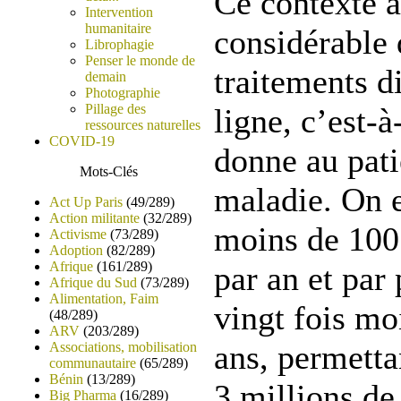
Ce contexte a
Intervention
humanitaire
considérable 
Librophagie
Penser le monde de
traitements d
demain
Photographie
Pillage des
ligne, c’est-à
ressources naturelles
COVID-19
donne au pati
Mots-Clés
maladie. On e
Act Up Paris
(49/289)
Action militante
(32/289)
moins de 100 
Activisme
(73/289)
Adoption
(82/289)
Afrique
(161/289)
par an et par 
Afrique du Sud
(73/289)
Alimentation, Faim
vingt fois mo
(48/289)
ARV
(203/289)
ans, permettan
Associations, mobilisation
communautaire
(65/289)
Bénin
(13/289)
3 millions de
Big Pharma
(16/289)