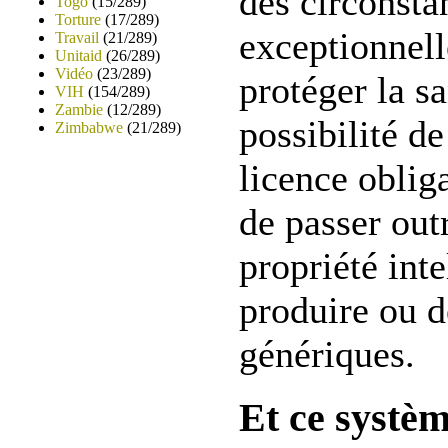
des circonsta
Togo
(15/289)
Torture
(17/289)
exceptionnell
Travail
(21/289)
Unitaid
(26/289)
Vidéo
(23/289)
protéger la sa
VIH
(154/289)
Zambie
(12/289)
possibilité d
Zimbabwe
(21/289)
licence obliga
de passer outr
propriété inte
produire ou d
génériques.
Et ce systè