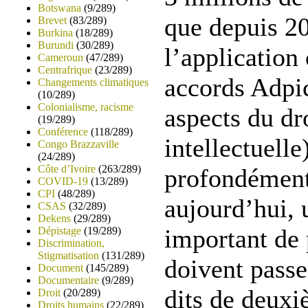
Botswana
(9/289)
que depuis 2
Brevet
(83/289)
Burkina
(18/289)
Burundi
(30/289)
l’application
Cameroun
(47/289)
Centrafrique
(23/289)
accords Adpic
Changements climatiques
(10/289)
Colonialisme, racisme
aspects du dro
(19/289)
Conférence
(118/289)
intellectuelle
Congo Brazzaville
(24/289)
Côte d’Ivoire
(263/289)
profondément
COVID-19
(13/289)
CPI
(48/289)
aujourd’hui,
CSAS
(32/289)
Dekens
(29/289)
important de p
Dépistage
(19/289)
Discrimination,
Stigmatisation
(131/289)
doivent passe
Document
(145/289)
Documentaire
(9/289)
dits de deuxi
Droit
(20/289)
Droits humains
(22/289)