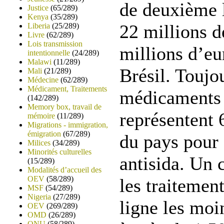
de deuxième l
Justice
(65/289)
Kenya
(35/289)
22 millions d
Liberia
(25/289)
Livre
(62/289)
Lois transmission
millions d’eu
intentionnelle
(24/289)
Malawi
(11/289)
Brésil. Toujo
Mali
(21/289)
Médecine
(62/289)
Médicament, Traitements
médicaments 
(142/289)
Memory box, travail de
représentent
mémoire
(11/289)
Migrations - immigration,
émigration
(67/289)
du pays pour 
Milices
(34/289)
Minorités culturelles
antisida. Un c
(15/289)
Modalités d’accueil des
OEV
(58/289)
les traitemen
MSF
(54/289)
Nigeria
(27/289)
ligne les moi
OEV
(269/289)
OMD
(26/289)
ONU
(58/289)