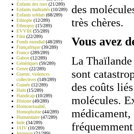
Enfants des rues
(21/289)
des molécules
Enfants maltraités
(10/289)
Enfants soldats
(68/289)
très chères.
Ethiopie
(12/289)
Ethnopsy
(15/289)
EVVIH
(55/289)
Film
(22/289)
Vous avez d
Fonds mondial
(48/289)
Françafrique
(39/289)
France
(289/289)
La Thaïlande
Gabon
(12/289)
Génériques
(59/289)
Genre
(22/289)
sont catastro
Guerre, violences
collectives
(149/289)
des coûts lié
Guinée
(12/289)
Haïti
(15/289)
Handicap
(10/289)
molécules. E
Histoire
(49/289)
Homosexualité,
médicament, l
Homophobie
(44/289)
Humanitaire
(47/289)
Inde
(34/289)
fréquemment 
JAIV
(10/289)
Jeunesse
(21/289)