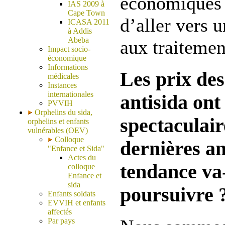
économiques 
IAS 2009 à
Cape Town
d’aller vers 
ICASA 2011
à Addis
Abeba
aux traitemen
Impact socio-
économique
Informations
Les prix de
médicales
Instances
internationales
antisida ont
PVVIH
Orphelins du sida,
spectaculair
orphelins et enfants
vulnérables (OEV)
Colloque
dernières a
"Enfance et Sida"
Actes du
tendance va-
colloque
Enfance et
sida
poursuivre 
Enfants soldats
EVVIH et enfants
affectés
Par pays