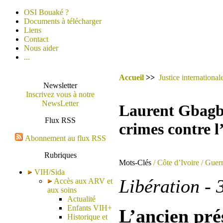
OSI Bouaké ?
Documents à télécharger
Liens
Contact
Nous aider
...
Accueil
>>
Justice international
Newsletter
Inscrivez vous à notre
NewsLetter
Laurent Gbagbo
Flux RSS
crimes contre 
Abonnement au flux RSS
Rubriques
Mots-Clés
/ Côte d’Ivoire
/ Guerr
VIH/Sida
Libération - 
Accès aux ARV et
aux soins
Actualité
Enfants VIH+
L’ancien pré
Historique et