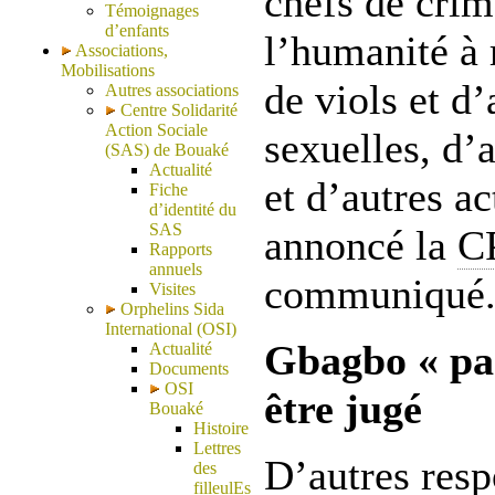
chefs de crim
Témoignages
d’enfants
l’humanité à 
Associations,
Mobilisations
de viols et d
Autres associations
Centre Solidarité
Action Sociale
sexuelles, d’
(SAS) de Bouaké
Actualité
et d’autres a
Fiche
d’identité du
SAS
annoncé la
C
Rapports
annuels
communiqué
Visites
Orphelins Sida
International (OSI)
Gbagbo « pas
Actualité
Documents
OSI
être jugé
Bouaké
Histoire
Lettres
D’autres resp
des
filleulEs