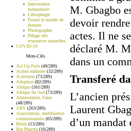
Intervention
M. Gbagbo es
humanitaire
Librophagie
devoir rendre
Penser le monde de
demain
Photographie
actes. Il ne s
Pillage des
ressources naturelles
déclaré M. 
COVID-19
Mots-Clés
dans un com
Act Up Paris
(49/289)
Action militante
(32/289)
Transferé da
Activisme
(73/289)
Adoption
(82/289)
Afrique
(161/289)
Afrique du Sud
(73/289)
L’ancien prés
Alimentation, Faim
(48/289)
Laurent Gbagb
ARV
(203/289)
Associations, mobilisation
communautaire
(65/289)
d’un mandat d
Bénin
(13/289)
Big Pharma
(16/289)