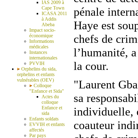
IAS 2009 à
Cape Town
pénale intern
ICASA 2011
à Addis
Haye est sou
Abeba
Impact socio-
chefs de crim
économique
Informations
médicales
l’humanité, 
Instances
internationales
la cour.
PVVIH
Orphelins du sida,
orphelins et enfants
vulnérables (OEV)
"Laurent Gba
Colloque
"Enfance et Sida"
sa responsabi
Actes du
colloque
Enfance et
individuelle, 
sida
Enfants soldats
coauteur indi
EVVIH et enfants
affectés
Par pays