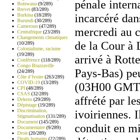
pénale intern
Botswana
(9/289)
Brevet
(83/289)
incarcéré dan
Burkina
(18/289)
Burundi
(30/289)
Cameroun
(47/289)
mercredi au c
Centrafrique
(23/289)
Changements climatiques
de la Cour à 
(10/289)
Colonialisme, racisme
(19/289)
arrivé à Rott
Conférence
(118/289)
Congo Brazzaville
Pays-Bas) pe
(24/289)
Côte d’Ivoire
(263/289)
COVID-19
(13/289)
(03H00 GMT) 
CPI
(48/289)
CSAS
(32/289)
affrété par le
Dekens
(29/289)
Dépistage
(19/289)
Discrimination,
ivoiriennes. I
Stigmatisation
(131/289)
Document
(145/289)
conduit en mi
Documentaire
(9/289)
Droit
(20/289)
Droits humains
(22/289)