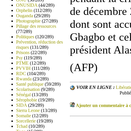
ONUSIDA
(44/289)
de décembre 
Orphelin
(112/289)
Ouganda
(29/289)
dont sont acc
Photographie
(27/289)
Pillage des ressources
(77/289)
Gbagbo et ce
Politiques
(120/289)
Prévention, réduction des
président Ala
risques
(131/289)
Prisons
(22/289)
Psy
(119/289)
PTME
(12/289)
(AFP)
PVVIH
(111/289)
RDC
(104/289)
Rwanda
(23/289)
Santé publique
(59/289)
VOIR EN LIGNE :
Libérati
Scolarisation
(9/289)
Publi
Sénégal
(13/289)
Sérophobie
(19/289)
SIDA
(29/289)
Ajouter un commentaire à ce
Sierra Leone
(13/289)
Somalie
(12/289)
Sorcellerie
(19/289)
Tchad
(10/289)