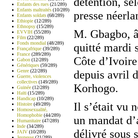
détention, se
Enfants des rues
(21/289)
Enfants maltraités
(10/289)
presse néerl
Enfants soldats
(68/289)
Ethiopie
(12/289)
Ethnopsy
(15/289)
M. Gbagbo, âg
EVVIH
(55/289)
Film
(22/289)
Fonds mondial
(48/289)
quitté mardi s
Françafrique
(39/289)
France
(289/289)
Côte d’Ivoire 
Gabon
(12/289)
Génériques
(59/289)
Genre
(22/289)
depuis avril 
Guerre, violences
collectives
(149/289)
Korhogo.
Guinée
(12/289)
Haïti
(15/289)
Handicap
(10/289)
Il s’était vu 
Histoire
(49/289)
Homosexualité,
Homophobie
(44/289)
un mandat d’a
Humanitaire
(47/289)
Inde
(34/289)
délivré sous s
JAIV
(10/289)
Jeunesse
(21/289)