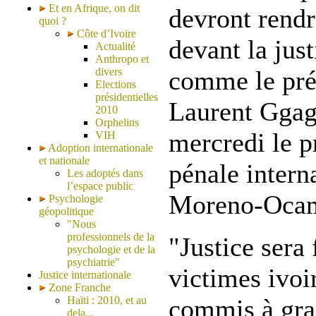
Et en Afrique, on dit
devront rend
quoi ?
Côte d’Ivoire
devant la just
Actualité
Anthropo et
divers
comme le pré
Elections
présidentielles
Laurent Ggag
2010
Orphelins
mercredi le p
VIH
Adoption internationale
et nationale
pénale intern
Les adoptés dans
l’espace public
Moreno-Oca
Psychologie
géopolitique
"Nous
professionnels de la
"Justice sera 
psychologie et de la
psychiatrie"
victimes ivoi
Justice internationale
Zone Franche
Haïti : 2010, et au
commis à gra
dela...