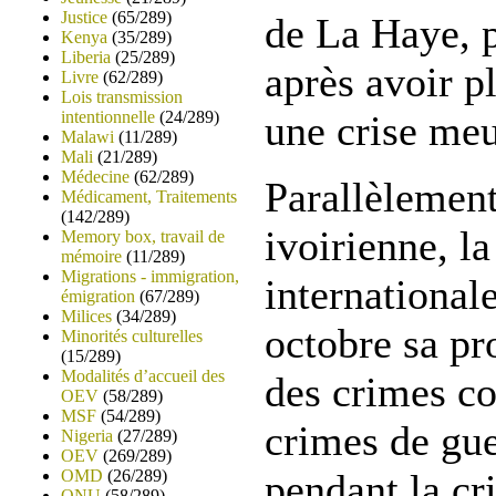
Justice
(65/289)
de La Haye, p
Kenya
(35/289)
Liberia
(25/289)
après avoir p
Livre
(62/289)
Lois transmission
intentionnelle
(24/289)
une crise meu
Malawi
(11/289)
Mali
(21/289)
Médecine
(62/289)
Parallèlement 
Médicament, Traitements
(142/289)
ivoirienne, l
Memory box, travail de
mémoire
(11/289)
Migrations - immigration,
international
émigration
(67/289)
Milices
(34/289)
octobre sa pr
Minorités culturelles
(15/289)
Modalités d’accueil des
des crimes co
OEV
(58/289)
MSF
(54/289)
crimes de gu
Nigeria
(27/289)
OEV
(269/289)
OMD
(26/289)
pendant la cr
ONU
(58/289)