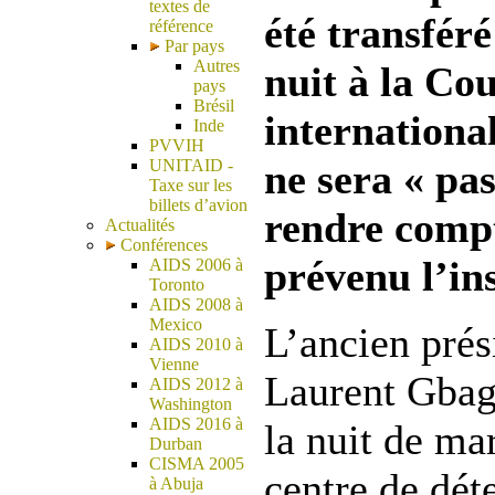
textes de
été transféré
référence
Par pays
Autres
nuit à la Co
pays
Brésil
internationa
Inde
PVVIH
UNITAID -
ne sera « pas
Taxe sur les
billets d’avion
rendre compt
Actualités
Conférences
prévenu l’ins
AIDS 2006 à
Toronto
AIDS 2008 à
Mexico
L’ancien prés
AIDS 2010 à
Vienne
Laurent Gbag
AIDS 2012 à
Washington
AIDS 2016 à
la nuit de ma
Durban
CISMA 2005
centre de dét
à Abuja