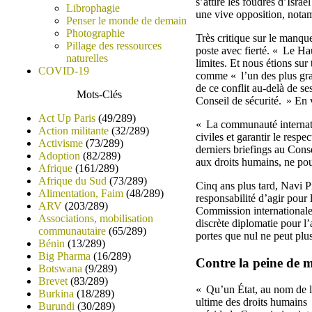
s’attire les foudres d’Isr
Librophagie
une vive opposition, notam
Penser le monde de demain
Photographie
Très critique sur le manqu
Pillage des ressources
poste avec fierté. « Le Hau
naturelles
limites. Et nous étions sur
COVID-19
comme « l’un des plus gra
de ce conflit au-delà de ses
Mots-Clés
Conseil de sécurité. » En 
Act Up Paris
(49/289)
« La communauté internatio
Action militante
(32/289)
civiles et garantir le resp
Activisme
(73/289)
derniers briefings au Con
Adoption
(82/289)
aux droits humains, ne pou
Afrique
(161/289)
Afrique du Sud
(73/289)
Cinq ans plus tard, Navi P
Alimentation, Faim
(48/289)
responsabilité d’agir pour 
ARV
(203/289)
Commission internationale
Associations, mobilisation
discrète diplomatie pour l’
communautaire
(65/289)
portes que nul ne peut plus
Bénin
(13/289)
Big Pharma
(16/289)
Contre la peine de m
Botswana
(9/289)
Brevet
(83/289)
« Qu’un État, au nom de la
Burkina
(18/289)
ultime des droits humains »
Burundi
(30/289)