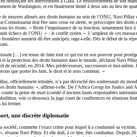
aël en dénonçant ses interventions à Gaza. Le renouvellement de son man
ment de Washington, et est finalement limité à deux ans au lieu de quat
e de moyens alloués aux droits humains au sein de l’
ONU
, Navi Pillay
t-Commissariat doit être sans cesse en alerte, se préoccuper des droits d
 tous les fronts. » Reste l’impuissance de sa fonction, notamment face à
nds échecs de l’
ONU
» : le conflit syrien. « L’ampleur de ces massac
 frontières auraient dû être anticipés, rage-t-elle. Dès le début de la répre
vain.
nale […] est tenue de faire tout ce qui est en son pouvoir pour protége
ect et la protection des droits humains dans le monde, déclarait Navi Pilla
seil de sécurité, en 2014. Mes prédécesseurs, successeurs et moi-même,
vons que porter les faits, le droit et le sens commun. »
illay, officiellement retraitée, n’a pas décroché des soubresauts du mond
les droits humains », affirme-t-elle. De l’Africa Group for Justice and A
 contre la peine de mort (comité d’anciens hauts responsables internat
abolition, voir ci-dessous), la juge court de conférences en réunions feut
 lui fermer.
ort, une discrète diplomatie
 société, commette l’exact crime pour lequel il a condamné sa victime, c
, résume Navi Pillay. Et elle doit, à ce titre, être combattue. Depuis 2