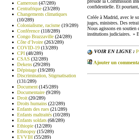
préside la Commission inte
Cameroun
(47/289)
confidentielle. Et pourtant
Centrafrique
(23/289)
Changements climatiques
Créée à Madrid, avec le so
(10/289)
juges, ministres. Des retra
Colonialisme, racisme
(19/289)
Nous agissons en soutien 
Conférence
(118/289)
institutions judiciaires. »
Congo Brazzaville
(24/289)
Côte d’Ivoire
(263/289)
COVID-19
(13/289)
VOIR EN LIGNE :
P
CPI
(48/289)
CSAS
(32/289)
Ajouter un commentair
Dekens
(29/289)
Dépistage
(19/289)
Discrimination, Stigmatisation
(131/289)
Document
(145/289)
Documentaire
(9/289)
Droit
(20/289)
Droits humains
(22/289)
Enfants des rues
(21/289)
Enfants maltraités
(10/289)
Enfants soldats
(68/289)
Ethiopie
(12/289)
Ethnopsy
(15/289)
EVVIH
(55/289)