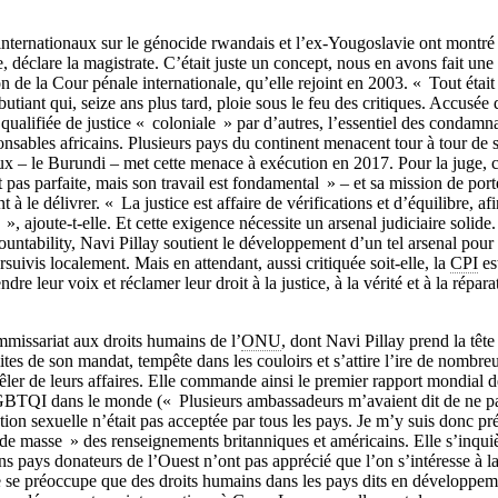
.
nternationaux sur le génocide rwandais et l’ex-Yougoslavie ont montré 
e, déclare la magistrate. C’était juste un concept, nous en avons fait une 
n de la Cour pénale internationale, qu’elle rejoint en 2003. « Tout était
butiant qui, seize ans plus tard, ploie sous le feu des critiques. Accusée 
 qualifiée de justice « coloniale » par d’autres, l’essentiel des condamn
nsables africains. Plusieurs pays du continent menacent tour à tour de se
 eux – le Burundi – met cette menace à exécution en 2017. Pour la juge, c
 pas parfaite, mais son travail est fondamental » – et sa mission de port
t à le délivrer. « La justice est affaire de vérifications et d’équilibre, af
 », ajoute-t-elle. Et cette exigence nécessite un arsenal judiciaire solide
untability, Navi Pillay soutient le développement d’un tel arsenal pour
rsuivis localement. Mais en attendant, aussi critiquée soit-elle, la
CPI
es
dre leur voix et réclamer leur droit à la justice, à la vérité et à la répara
issariat aux droits humains de l’
ONU
, dont Navi Pillay prend la têt
mites de son mandat, tempête dans les couloirs et s’attire l’ire de nombre
êler de leurs affaires. Elle commande ainsi le premier rapport mondial d
GBTQI dans le monde (« Plusieurs ambassadeurs m’avaient dit de ne p
ation sexuelle n’était pas acceptée par tous les pays. Je m’y suis donc pré
de masse » des renseignements britanniques et américains. Elle s’inquièt
 pays donateurs de l’Ouest n’ont pas apprécié que l’on s’intéresse à la 
e se préoccupe que des droits humains dans les pays dits en développe