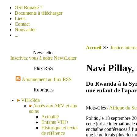
OSI Bouaké ?
Documents à télécharger
Liens
Contact
Nous aider
...
Accueil
>>
Justice intern
Newsletter
Inscrivez vous à notre NewsLetter
Navi Pillay,
Flux RSS
Abonnement au flux RSS
Du Rwanda à la Syrie
une enfant de l’apar
Rubriques
VIH/Sida
Accès aux ARV et aux
Mots-Clés
/ Afrique du S
soins
Actualité
Politis ,le 18 septembre 
Enfants VIH+
cette juriste international
Historique et textes
enchaîne conférences à l’u
de référence
que je ne ferais plus rien »