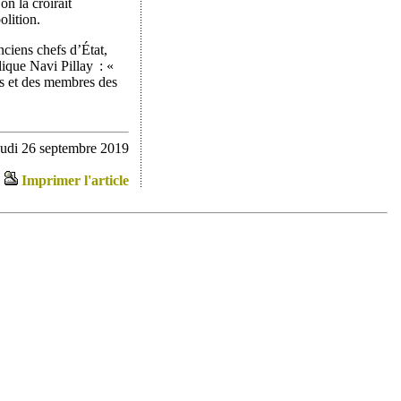
n la croirait
olition.
ciens chefs d’État,
xplique Navi Pillay : «
s et des membres des
eudi 26 septembre 2019
Imprimer l'article