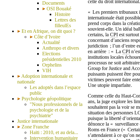
celle du droit international
Documents
OSI Bouaké
« Les premiers tribunaux i
Histoire
internationale était possibl
Lettres des
prend corps dans la créatio
filleulEs
souvient-elle. Un idéal bal
Et en Afrique, on dit quoi ?
certains, la
CPI
est surtout
Côte d’Ivoire
concernant d’anciens respo
Actualité
juridiction ; l’un d’entre
Anthropo et divers
en arrière : « La
CPI
n’est
Elections
institutions locales échouen
présidentielles 2010
processus ne soit arbitraire
Orphelins
Group for Justice and Acco
VIH
puissants puissent être pou
Adoption internationale et
victimes peuvent faire enten
nationale
Une utopie imparfaite.
Les adoptés dans l’espace
public
Comme celle du Haut-Comm
Psychologie géopolitique
ans, la juge explore les li
"Nous professionnels de la
souhaitent pas la voir se m
psychologie et de la
situation des personnes L
psychiatrie"
puisque la liberté d’orient
Justice internationale
dénonce la « surveillance 
Zone Franche
Roms en France (« Certains
Haïti : 2010, et au dela...
s’attendaient à ce qu’on n
Intervention humanitaire