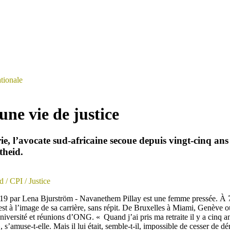
ationale
 une vie de justice
, l’avocate sud-africaine secoue depuis vingt-cinq ans 
theid.
ud
/ CPI
/ Justice
2019 par Lena Bjurström - Navanethem Pillay est une femme pressée. À 7
e est à l’image de sa carrière, sans répit. De Bruxelles à Miami, Genève
niversité et réunions d’ONG. « Quand j’ai pris ma retraite il y a cinq an
, s’amuse-t-elle. Mais il lui était, semble-t-il, impossible de cesser de d