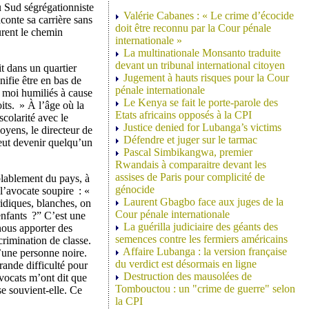
du Sud ségrégationniste
Valérie Cabanes : « Le crime d’écocide
aconte sa carrière sans
doit être reconnu par la Cour pénale
urent le chemin
internationale »
La multinationale Monsanto traduite
devant un tribunal international citoyen
t dans un quartier
Jugement à hauts risques pour la Cour
ifie être en bas de
pénale internationale
de moi humiliés à cause
Le Kenya se fait le porte-parole des
its. » À l’âge où la
Etats africains opposés à la CPI
scolarité avec le
Justice denied for Lubanga’s victims
moyens, le directeur de
Défendre et juger sur le tarmac
 peut devenir quelqu’un
Pascal Simbikangwa, premier
Rwandais à comparaitre devant les
assises de Paris pour complicité de
blablement du pays, à
génocide
, l’avocate soupire : «
Laurent Gbagbo face aux juges de la
idiques, blanches, on
Cour pénale internationale
enfants ?” C’est une
La guérilla judiciaire des géants des
nous apporter des
semences contre les fermiers américains
crimination de classe.
Affaire Lubanga : la version française
d’une personne noire.
du verdict est désormais en ligne
grande difficulté pour
Destruction des mausolées de
vocats m’ont dit que
Tombouctou : un "crime de guerre" selon
se souvient-elle. Ce
la CPI