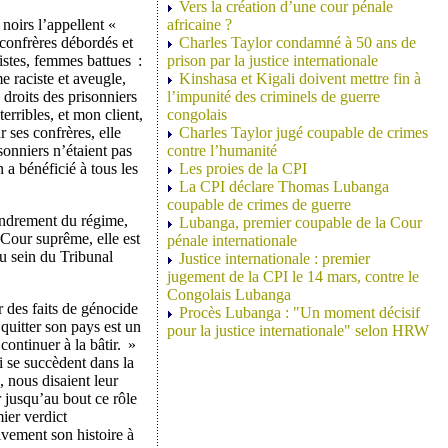
Vers la création d’une cour pénale
 noirs l’appellent «
africaine ?
 confrères débordés et
Charles Taylor condamné à 50 ans de
listes, femmes battues :
prison par la justice internationale
e raciste et aveugle,
Kinshasa et Kigali doivent mettre fin à
 droits des prisonniers
l’impunité des criminels de guerre
rribles, et mon client,
congolais
 ses confrères, elle
Charles Taylor jugé coupable de crimes
sonniers n’étaient pas
contre l’humanité
n a bénéficié à tous les
Les proies de la CPI
La CPI déclare Thomas Lubanga
coupable de crimes de guerre
ffondrement du régime,
Lubanga, premier coupable de la Cour
Cour suprême, elle est
pénale internationale
u sein du Tribunal
Justice internationale : premier
jugement de la CPI le 14 mars, contre le
Congolais Lubanga
 des faits de génocide
Procès Lubanga : "Un moment décisif
quitter son pays est un
pour la justice internationale" selon HRW
continuer à la bâtir. »
i se succèdent dans la
, nous disaient leur
r jusqu’au bout ce rôle
ier verdict
ivement son histoire à