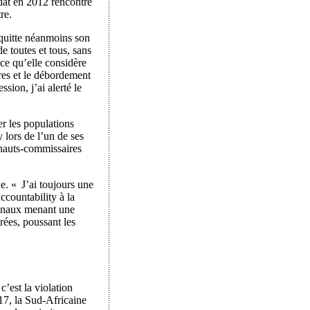
dat en 2012 rencontre
re.
 quitte néanmoins son
e toutes et tous, sans
 ce qu’elle considère
res et le débordement
ssion, j’ai alerté le
r les populations
y lors de l’un de ses
 hauts-commissaires
e. « J’ai toujours une
ccountability à la
ionaux menant une
rées, poussant les
’est la violation
017, la Sud-Africaine