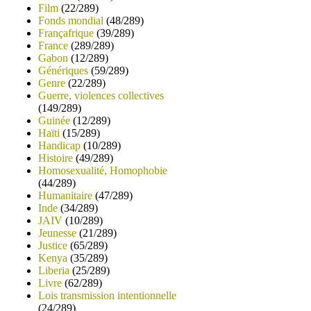
Film
(22/289)
Fonds mondial
(48/289)
Françafrique
(39/289)
France
(289/289)
Gabon
(12/289)
Génériques
(59/289)
Genre
(22/289)
Guerre, violences collectives
(149/289)
Guinée
(12/289)
Haïti
(15/289)
Handicap
(10/289)
Histoire
(49/289)
Homosexualité, Homophobie
(44/289)
Humanitaire
(47/289)
Inde
(34/289)
JAIV
(10/289)
Jeunesse
(21/289)
Justice
(65/289)
Kenya
(35/289)
Liberia
(25/289)
Livre
(62/289)
Lois transmission intentionnelle
(24/289)