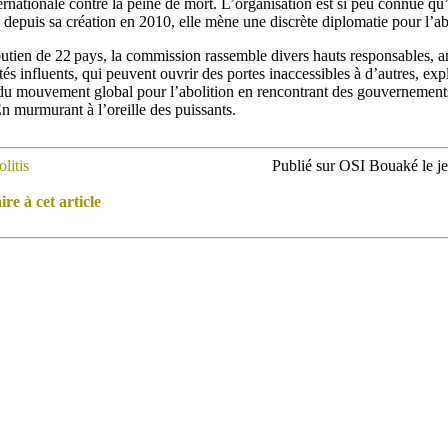
rnationale contre la peine de mort. L’organisation est si peu connue qu’o
, depuis sa création en 2010, elle mène une discrète diplomatie pour l’ab
utien de 22 pays, la commission rassemble divers hauts responsables, an
ités influents, qui peuvent ouvrir des portes inaccessibles à d’autres, e
du mouvement global pour l’abolition en rencontrant des gouvernement
 En murmurant à l’oreille des puissants.
olitis
Publié sur OSI Bouaké le j
e à cet article