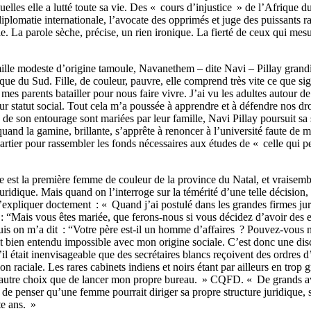
uelles elle a lutté toute sa vie. Des « cours d’injustice » de l’Afrique 
diplomatie internationale, l’avocate des opprimés et juge des puissants r
ie. La parole sèche, précise, un rien ironique. La fierté de ceux qui mes
lle modeste d’origine tamoule, Navanethem – dite Navi – Pillay grandi
ue du Sud. Fille, de couleur, pauvre, elle comprend très vite ce que sign
u mes parents batailler pour nous faire vivre. J’ai vu les adultes autour 
ur statut social. Tout cela m’a poussée à apprendre et à défendre nos dro
s de son entourage sont mariées par leur famille, Navi Pillay poursuit sa 
quand la gamine, brillante, s’apprête à renoncer à l’université faute de 
quartier pour rassembler les fonds nécessaires aux études de « celle qui
 est la première femme de couleur de la province du Natal, et vraisem
uridique. Mais quand on l’interroge sur la témérité d’une telle décision
’expliquer doctement : « Quand j’ai postulé dans les grandes firmes jur
: “Mais vous êtes mariée, que ferons-nous si vous décidez d’avoir des 
uis on m’a dit : “Votre père est-il un homme d’affaires ? Pouvez-vous 
it bien entendu impossible avec mon origine sociale. C’est donc une dis
il était inenvisageable que des secrétaires blancs reçoivent des ordres 
on raciale. Les rares cabinets indiens et noirs étant par ailleurs en trop 
 d’autre choix que de lancer mon propre bureau. » CQFD. « De grands a
 de penser qu’une femme pourrait diriger sa propre structure juridique, 
te ans. »