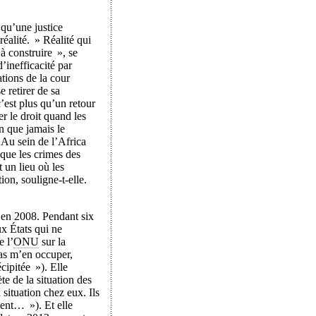
qu’une justice
réalité. » Réalité qui
 à construire », se
d’inefficacité par
ations de la cour
 retirer de sa
’est plus qu’un retour
er le droit quand les
in que jamais le
. Au sein de l’Africa
 que les crimes des
t un lieu où les
tion, souligne-t-elle.
e en 2008. Pendant six
ux États qui ne
e l’
ONU
sur la
as m’en occuper,
cipitée »). Elle
e de la situation des
situation chez eux. Ils
ment… »). Et elle