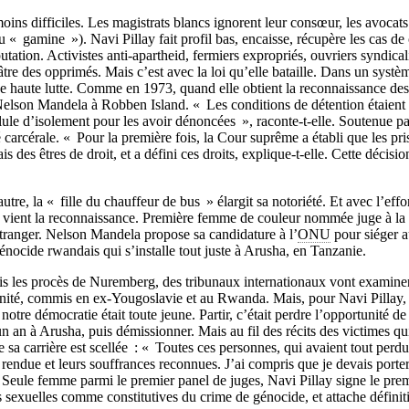
oins difficiles. Les magistrats blancs ignorent leur consœur, les avocats
 « gamine »). Navi Pillay fait profil bas, encaisse, récupère les cas de
éputation. Activistes anti-apartheid, fermiers expropriés, ouvriers syndica
âtre des opprimés. Mais c’est avec la loi qu’elle bataille. Dans un systèm
 de haute lutte. Comme en 1973, quand elle obtient la reconnaissance des
elson Mandela à Robben Island. « Les conditions de détention étaient te
ule d’isolement pour les avoir dénoncées », raconte-t-elle. Soutenue par
té carcérale. « Pour la première fois, la Cour suprême a établi que les pri
is des êtres de droit, et a défini ces droits, explique-t-elle. Cette décisio
autre, la « fille du chauffeur de bus » élargit sa notoriété. Et avec l’e
 vient la reconnaissance. Première femme de couleur nommée juge à la 
tranger. Nelson Mandela propose sa candidature à l’
ONU
pour siéger a
génocide rwandais qui s’installe tout juste à Arusha, en Tanzanie.
is les procès de Nuremberg, des tribunaux internationaux vont examiner
nité, commis en ex-Yougoslavie et au Rwanda. Mais, pour Navi Pillay, 
tre démocratie était toute jeune. Partir, c’était perdre l’opportunité de 
un an à Arusha, puis démissionner. Mais au fil des récits des victimes qu
de sa carrière est scellée : « Toutes ces personnes, qui avaient tout perdu
t rendue et leurs souffrances reconnues. J’ai compris que je devais porte
Seule femme parmi le premier panel de juges, Navi Pillay signe le prem
s sexuelles comme constitutives du crime de génocide, et attache définit