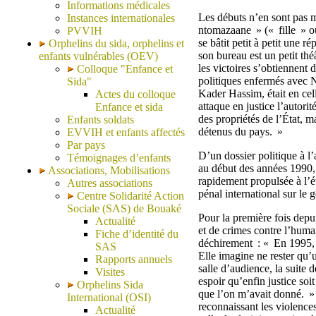
Informations médicales
Les débuts n’en sont pas m
Instances internationales
ntomazaane » (« fille » ou
PVVIH
se bâtit petit à petit une r
Orphelins du sida, orphelins et
son bureau est un petit thé
enfants vulnérables (OEV)
les victoires s’obtiennent
Colloque "Enfance et
politiques enfermés avec N
Sida"
Kader Hassim, était en cell
Actes du colloque
attaque en justice l’autori
Enfance et sida
des propriétés de l’État, ma
Enfants soldats
détenus du pays. »
EVVIH et enfants affectés
Par pays
D’un dossier politique à l’
Témoignages d’enfants
au début des années 1990,
Associations, Mobilisations
rapidement propulsée à l’é
Autres associations
pénal international sur le 
Centre Solidarité Action
Sociale (SAS) de Bouaké
Pour la première fois depu
Actualité
et de crimes contre l’huma
Fiche d’identité du
déchirement : « En 1995, no
SAS
Elle imagine ne rester qu’
Rapports annuels
salle d’audience, la suite 
Visites
espoir qu’enfin justice soi
Orphelins Sida
que l’on m’avait donné. » 
International (OSI)
reconnaissant les violence
Actualité