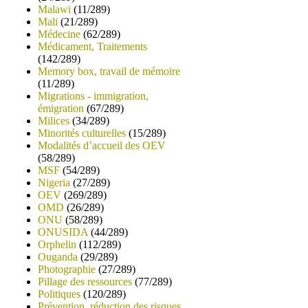
Malawi
(11/289)
Mali
(21/289)
Médecine
(62/289)
Médicament, Traitements
(142/289)
Memory box, travail de mémoire
(11/289)
Migrations - immigration,
émigration
(67/289)
Milices
(34/289)
Minorités culturelles
(15/289)
Modalités d’accueil des OEV
(58/289)
MSF
(54/289)
Nigeria
(27/289)
OEV
(269/289)
OMD
(26/289)
ONU
(58/289)
ONUSIDA
(44/289)
Orphelin
(112/289)
Ouganda
(29/289)
Photographie
(27/289)
Pillage des ressources
(77/289)
Politiques
(120/289)
Prévention, réduction des risques