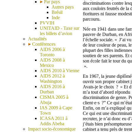
Par pays
discriminations contre lesq
Autres pays
aux couloirs feutrés de la 
Brésil
fioritures ni fausse modest
Inde
parcouru.
PVVIH
UNITAID - Taxe sur
Née en 1941 dans une fami
les billets d’avion
pauvre de Durban, en Afriq
Actualités
l’échelle sociale. « J’ai v
Conférences
de leur couleur de peau, le
AIDS 2006 à
plupart des filles indienne
Toronto
soutien de ses parents. Et 
AIDS 2008 à
son école fait le tour du 
Mexico
».
AIDS 2010 à Vienne
AIDS 2012 à
En 1967, la jeune diplômée
Washington
ouvrir son propre cabinet j
AIDS 2016 à
Avais-je le choix ? » Et d
Durban
m’a tout d’abord répondu 
CISMA 2005 à
discrimination de genre. P
Abuja
client·e·s ?” Ce qui m’éta
IAS 2009 à Cape
Enfin, on m’a expliqué qu’
Town
Ce qui est une discriminati
ICASA 2011 à
recruter, je n’ai donc eu
Addis Abeba
j’étais bien présomptueuse
Impact socio-économique
cabinet a tenu près de tren