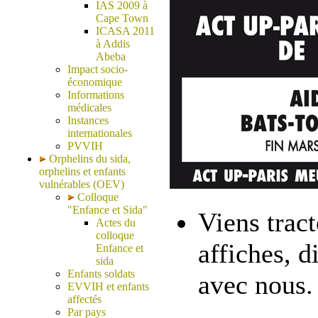
IAS 2009 à
Cape Town
ICASA 2011
à Addis
Abeba
Impact socio-
économique
Informations
médicales
Instances
internationales
PVVIH
Orphelins du sida,
orphelins et enfants
vulnérables (OEV)
Colloque
"Enfance et Sida"
Viens tract
Actes du
colloque
affiches, d
Enfance et
sida
Enfants soldats
avec nous.
EVVIH et enfants
affectés
Par pays