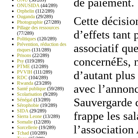
de paiement.
ONUSIDA
(44/289)
Orphelin
(112/289)
Ouganda
(29/289)
Cette décisio
Photographie
(27/289)
Pillage des ressources
d’effets tant 
(77/289)
Politiques
(120/289)
Prévention, réduction des
associatif qu
risques
(131/289)
Prisons
(22/289)
concernéEs, 
Psy
(119/289)
PTME
(12/289)
d’autant plus
PVVIH
(111/289)
RDC
(104/289)
Rwanda
(23/289)
avec l’annon
Santé publique
(59/289)
Scolarisation
(9/289)
Sauvergarde 
Sénégal
(13/289)
Sérophobie
(19/289)
SIDA
(29/289)
frappe les sa
Sierra Leone
(13/289)
Somalie
(12/289)
l’association 
Sorcellerie
(19/289)
Tchad
(10/289)