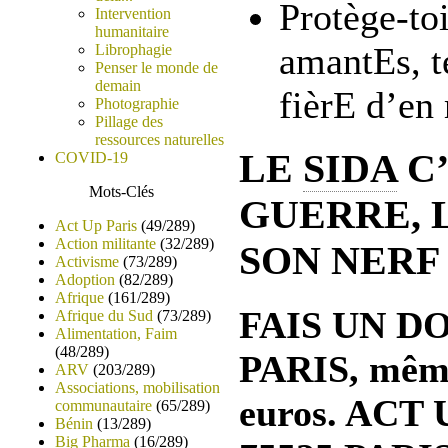
Protège-toi
Intervention
humanitaire
amantEs, t
Librophagie
Penser le monde de
demain
fièrE d’en 
Photographie
Pillage des
ressources naturelles
LE
SIDA
C’
COVID-19
Mots-Clés
GUERRE, 
Act Up Paris
(49/289)
Action militante
(32/289)
SON NERF
Activisme
(73/289)
Adoption
(82/289)
Afrique
(161/289)
FAIS UN DO
Afrique du Sud
(73/289)
Alimentation, Faim
(48/289)
PARIS, même
ARV
(203/289)
Associations, mobilisation
euros. ACT 
communautaire
(65/289)
Bénin
(13/289)
Big Pharma
(16/289)