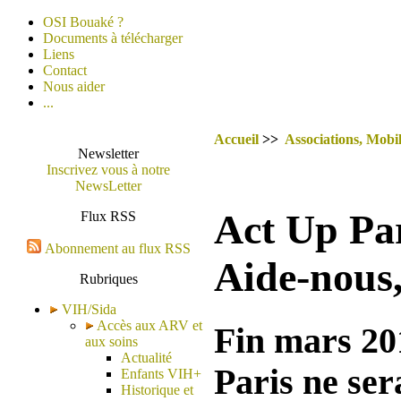
OSI Bouaké ?
Documents à télécharger
Liens
Contact
Nous aider
...
Accueil
>>
Associations, Mobil
Newsletter
Inscrivez vous à notre
NewsLetter
Act Up Par
Flux RSS
Abonnement au flux RSS
Aide-nous,
Rubriques
VIH/Sida
Accès aux ARV et
Fin mars 201
aux soins
Actualité
Paris ne ser
Enfants VIH+
Historique et