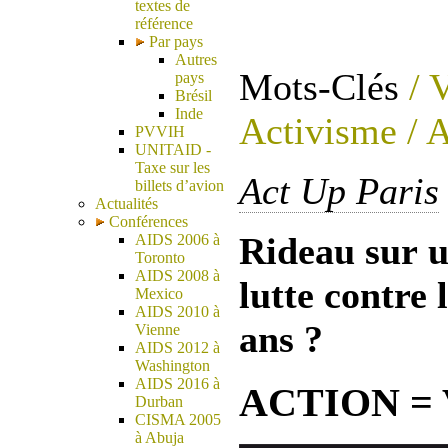
textes de
référence
Par pays
Autres
Mots-Clés
/ 
pays
Brésil
Inde
Activisme
/ A
PVVIH
UNITAID -
Taxe sur les
Act Up Paris
billets d’avion
Actualités
Conférences
Rideau sur u
AIDS 2006 à
Toronto
AIDS 2008 à
lutte contre 
Mexico
AIDS 2010 à
ans ?
Vienne
AIDS 2012 à
Washington
AIDS 2016 à
ACTION = 
Durban
CISMA 2005
à Abuja