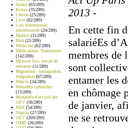
Act Up Paris
Justice
(65/289)
2013 -
Kenya
(35/289)
Liberia
(25/289)
Livre
(62/289)
Lois transmission
En cette fin 
intentionnelle
(24/289)
Malawi
(11/289)
salariéEs d’A
Mali
(21/289)
Médecine
(62/289)
Médicament, Traitements
membres de l’
(142/289)
Memory box, travail de
sont collecti
mémoire
(11/289)
Migrations - immigration,
émigration
(67/289)
entamer les 
Milices
(34/289)
Minorités culturelles
en chômage pa
(15/289)
Modalités d’accueil des
de janvier, af
OEV
(58/289)
MSF
(54/289)
Nigeria
(27/289)
ne se retrouv
OEV
(269/289)
OMD
(26/289)
ONU
(58/289)