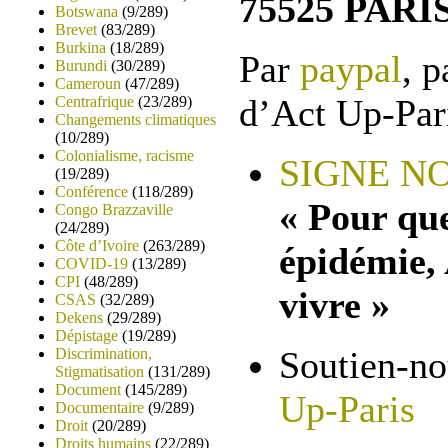
75525 PARI
Botswana
(9/289)
Brevet
(83/289)
Burkina
(18/289)
Par
paypal
, p
Burundi
(30/289)
Cameroun
(47/289)
d’Act Up-Par
Centrafrique
(23/289)
Changements climatiques
(10/289)
Colonialisme, racisme
SIGNE N
(19/289)
Conférence
(118/289)
« Pour que
Congo Brazzaville
(24/289)
Côte d’Ivoire
(263/289)
épidémie, 
COVID-19
(13/289)
CPI
(48/289)
vivre »
CSAS
(32/289)
Dekens
(29/289)
Dépistage
(19/289)
Soutien-n
Discrimination,
Stigmatisation
(131/289)
Document
(145/289)
Up-Paris
Documentaire
(9/289)
Droit
(20/289)
Droits humains
(22/289)