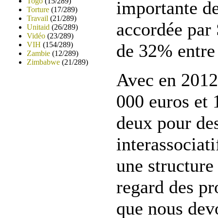
Togo
(15/289)
importante d
Torture
(17/289)
Travail
(21/289)
accordée par 
Unitaid
(26/289)
Vidéo
(23/289)
VIH
(154/289)
de 32% entre
Zambie
(12/289)
Zimbabwe
(21/289)
Avec en 2012
000 euros et 
deux pour des
interassociat
une structure 
regard des pr
que nous dev