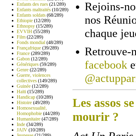
Rejoins-nou
Enfants des rues
(21/289)
Enfants maltraités
(10/289)
Enfants soldats
(68/289)
nos Réuni
Ethiopie
(12/289)
Ethnopsy
(15/289)
chaque jeu
EVVIH
(55/289)
Film
(22/289)
Fonds mondial
(48/289)
Retrouve-n
Françafrique
(39/289)
France
(289/289)
Gabon
(12/289)
facebook
e
Génériques
(59/289)
Genre
(22/289)
@actuppar
Guerre, violences
collectives
(149/289)
Guinée
(12/289)
Haïti
(15/289)
Handicap
(10/289)
Les assos se
Histoire
(49/289)
Homosexualité,
mourir ?
Homophobie
(44/289)
Humanitaire
(47/289)
Inde
(34/289)
JAIV
(10/289)
Jeunesse
(21/289)