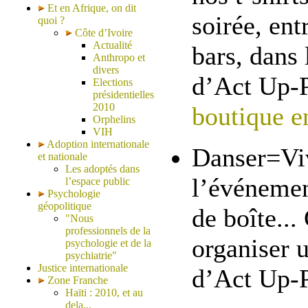
Et en Afrique, on dit
soirée, ent
quoi ?
Côte d’Ivoire
Actualité
bars, dans 
Anthropo et
divers
d’Act Up-P
Elections
présidentielles
2010
boutique e
Orphelins
VIH
Adoption internationale
Danser=Viv
et nationale
Les adoptés dans
l’événement
l’espace public
Psychologie
géopolitique
de boîte..
"Nous
professionnels de la
organiser u
psychologie et de la
psychiatrie"
Justice internationale
d’Act Up-P
Zone Franche
Haïti : 2010, et au
dela...