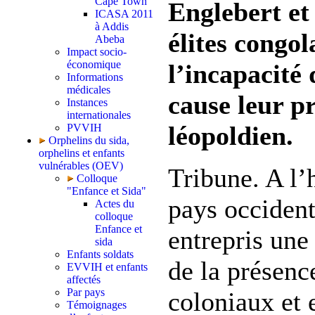
Cape Town
Englebert et 
ICASA 2011
à Addis
élites congol
Abeba
Impact socio-
économique
l’incapacité
Informations
médicales
cause leur p
Instances
internationales
léopoldien.
PVVIH
Orphelins du sida,
orphelins et enfants
vulnérables (OEV)
Tribune. A l’
Colloque
"Enfance et Sida"
pays occiden
Actes du
colloque
Enfance et
entrepris une 
sida
Enfants soldats
de la présen
EVVIH et enfants
affectés
Par pays
coloniaux et 
Témoignages