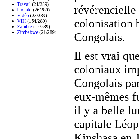
Travail
(21/289)
révérencielle 
Unitaid
(26/289)
Vidéo
(23/289)
colonisation 
VIH
(154/289)
Zambie
(12/289)
Zimbabwe
(21/289)
Congolais.
Il est vrai q
coloniaux im
Congolais par
eux-mêmes fu
il y a belle lu
capitale Léop
Kinshasa en 1