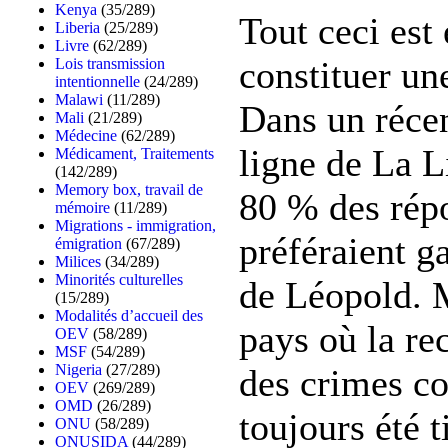
Kenya
(35/289)
Tout ceci est
Liberia
(25/289)
Livre
(62/289)
constituer un
Lois transmission
intentionnelle
(24/289)
Malawi
(11/289)
Dans un réce
Mali
(21/289)
Médecine
(62/289)
ligne de La L
Médicament, Traitements
(142/289)
Memory box, travail de
80 % des rép
mémoire
(11/289)
Migrations - immigration,
préféraient ga
émigration
(67/289)
Milices
(34/289)
Minorités culturelles
de Léopold. 
(15/289)
Modalités d’accueil des
pays où la re
OEV
(58/289)
MSF
(54/289)
Nigeria
(27/289)
des crimes co
OEV
(269/289)
OMD
(26/289)
toujours été t
ONU
(58/289)
ONUSIDA
(44/289)