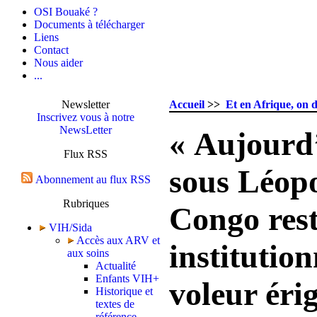
OSI Bouaké ?
Documents à télécharger
Liens
Contact
Nous aider
...
Newsletter
Accueil
>>
Et en Afrique, on d
Inscrivez vous à notre
NewsLetter
« Aujourd
Flux RSS
sous Léopo
Abonnement au flux RSS
Rubriques
Congo rest
VIH/Sida
Accès aux ARV et
institutio
aux soins
Actualité
Enfants VIH+
voleur éri
Historique et
textes de
référence