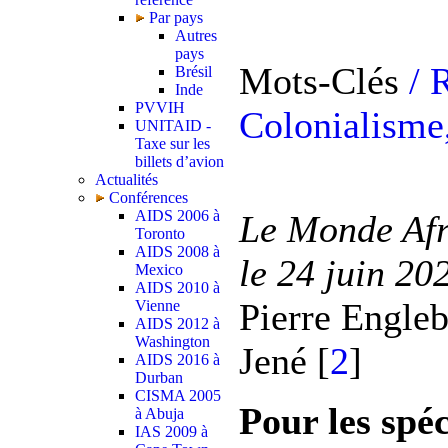
Par pays
Autres
pays
Mots-Clés
/
Brésil
Inde
PVVIH
Colonialisme
UNITAID -
Taxe sur les
billets d’avion
Actualités
Conférences
AIDS 2006 à
Le Monde Afr
Toronto
AIDS 2008 à
le 24 juin 20
Mexico
AIDS 2010 à
Pierre Engleb
Vienne
AIDS 2012 à
Washington
Jené [
2
]
AIDS 2016 à
Durban
CISMA 2005
Pour les spéc
à Abuja
IAS 2009 à