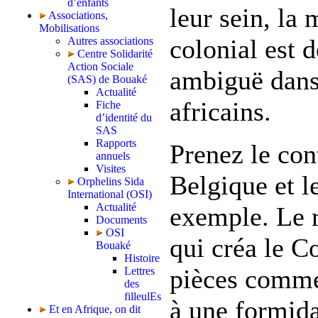
d’enfants
leur sein, la
Associations,
Mobilisations
colonial est 
Autres associations
Centre Solidarité
Action Sociale
ambiguë dans
(SAS) de Bouaké
Actualité
africains.
Fiche
d’identité du
SAS
Rapports
Prenez le cont
annuels
Visites
Belgique et l
Orphelins Sida
International (OSI)
Actualité
exemple. Le r
Documents
OSI
qui créa le C
Bouaké
Histoire
pièces comm
Lettres
des
filleulEs
à une formida
Et en Afrique, on dit