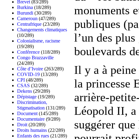
Brevet
(83/289)
monuments et
Burkina
(18/289)
Burundi
(30/289)
Cameroun
(47/289)
publiques (pa
Centrafrique
(23/289)
Changements climatiques
l’un des plus
(10/289)
Colonialisme, racisme
(19/289)
boulevards de
Conférence
(118/289)
Congo Brazzaville
(24/289)
Il y a à peine
Côte d’Ivoire
(263/289)
COVID-19
(13/289)
la princesse 
CPI
(48/289)
CSAS
(32/289)
Dekens
(29/289)
arrière-petite
Dépistage
(19/289)
Discrimination,
Léopold II, a
Stigmatisation
(131/289)
Document
(145/289)
Documentaire
(9/289)
suggérer que 
Droit
(20/289)
Droits humains
(22/289)
pourrait profi
Enfants des rues
(21/289)