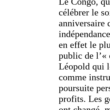
Le Congo, qui
célébrer le s
anniversaire 
indépendance 
en effet le pl
public de l’«
Léopold qui l
comme instr
poursuite per
profits. Les 
ont changé, m