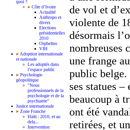
quoi ?
de vol et d’e
Côte d’Ivoire
Actualité
Anthropo et
violente de 1
divers
Elections
désormais l’o
présidentielles
2010
Orphelins
nombreuses c
VIH
Adoption internationale
une frange a
et nationale
Les adoptés dans
l’espace public
public belge.
Psychologie
géopolitique
ses statues – 
"Nous
professionnels de la
beaucoup à tr
psychologie et de la
psychiatrie"
Justice internationale
ont été vanda
Zone Franche
Haïti : 2010, et au
retirées, et u
dela...
Intervention