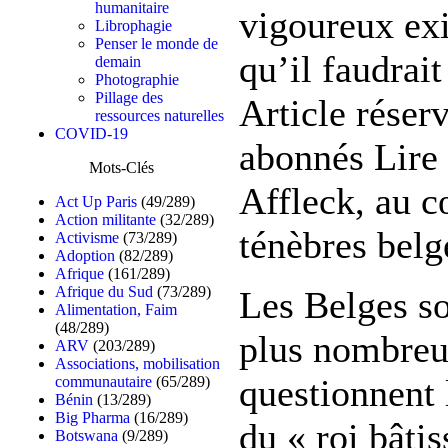
humanitaire
vigoureux exis
Librophagie
Penser le monde de
qu’il faudrait
demain
Photographie
Pillage des
Article réser
ressources naturelles
COVID-19
abonnés Lire
Mots-Clés
Affleck, au c
Act Up Paris
(49/289)
Action militante
(32/289)
ténèbres belg
Activisme
(73/289)
Adoption
(82/289)
Afrique
(161/289)
Afrique du Sud
(73/289)
Les Belges so
Alimentation, Faim
(48/289)
plus nombreu
ARV
(203/289)
Associations, mobilisation
questionnent 
communautaire
(65/289)
Bénin
(13/289)
Big Pharma
(16/289)
du « roi bâtis
Botswana
(9/289)