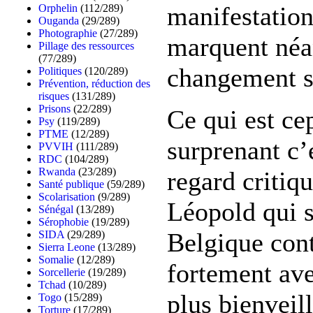
manifestation
Orphelin
(112/289)
Ouganda
(29/289)
Photographie
(27/289)
marquent né
Pillage des ressources
(77/289)
changement si
Politiques
(120/289)
Prévention, réduction des
risques
(131/289)
Prisons
(22/289)
Ce qui est ce
Psy
(119/289)
PTME
(12/289)
surprenant c’
PVVIH
(111/289)
RDC
(104/289)
Rwanda
(23/289)
regard critiqu
Santé publique
(59/289)
Scolarisation
(9/289)
Léopold qui 
Sénégal
(13/289)
Sérophobie
(19/289)
Belgique cont
SIDA
(29/289)
Sierra Leone
(13/289)
Somalie
(12/289)
fortement ave
Sorcellerie
(19/289)
Tchad
(10/289)
plus bienveil
Togo
(15/289)
Torture
(17/289)