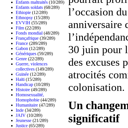
Enfants maltraités
(10/289)
Enfants soldats
(68/289)
l’occasion d
Ethiopie
(12/289)
Ethnopsy
(15/289)
anniversaire 
EVVIH
(55/289)
Film
(22/289)
Fonds mondial
(48/289)
l’indépendan
Françafrique
(39/289)
France
(289/289)
30 juin pour 
Gabon
(12/289)
Génériques
(59/289)
des excuses p
Genre
(22/289)
Guerre, violences
collectives
(149/289)
atrocités com
Guinée
(12/289)
Haïti
(15/289)
colonisation.
Handicap
(10/289)
Histoire
(49/289)
Homosexualité,
Homophobie
(44/289)
Un changem
Humanitaire
(47/289)
Inde
(34/289)
significatif
JAIV
(10/289)
Jeunesse
(21/289)
Justice
(65/289)