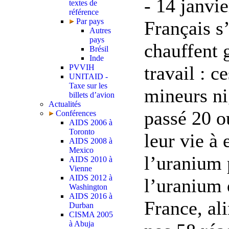
- 14 janvi
textes de
référence
Par pays
Français s’
Autres
pays
chauffent 
Brésil
Inde
travail : c
PVVIH
UNITAID -
Taxe sur les
mineurs ni
billets d’avion
Actualités
passé 20 o
Conférences
AIDS 2006 à
Toronto
leur vie à 
AIDS 2008 à
Mexico
l’uranium 
AIDS 2010 à
Vienne
AIDS 2012 à
l’uranium 
Washington
AIDS 2016 à
France, al
Durban
CISMA 2005
à Abuja