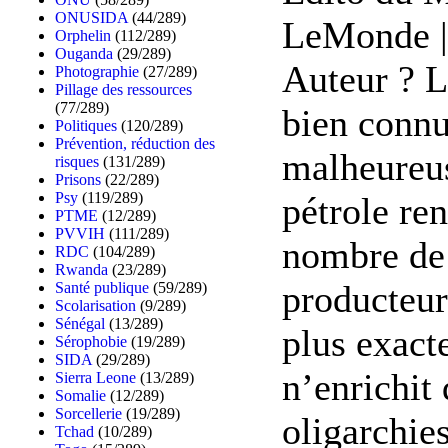
ONUSIDA
(44/289)
LeMonde | 
Orphelin
(112/289)
Ouganda
(29/289)
Auteur ? L
Photographie
(27/289)
Pillage des ressources
(77/289)
bien connu
Politiques
(120/289)
Prévention, réduction des
malheureus
risques
(131/289)
Prisons
(22/289)
Psy
(119/289)
pétrole re
PTME
(12/289)
PVVIH
(111/289)
nombre de
RDC
(104/289)
Rwanda
(23/289)
producteur
Santé publique
(59/289)
Scolarisation
(9/289)
Sénégal
(13/289)
plus exact
Sérophobie
(19/289)
SIDA
(29/289)
n’enrichit 
Sierra Leone
(13/289)
Somalie
(12/289)
Sorcellerie
(19/289)
oligarchie
Tchad
(10/289)