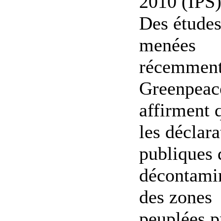
2010 (IPS)
Des étude
menées
récemment
Greenpeac
affirment 
les déclara
publiques 
décontami
des zones
peuplées p