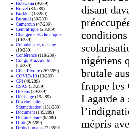
Botswana
(9/289)
disant dav
Brevet
(83/289)
Burkina
(18/289)
préoccupée
Burundi
(30/289)
Cameroun
(47/289)
Centrafrique
(23/289)
conditions
Changements climatiques
(10/289)
scolarisati
Colonialisme, racisme
(19/289)
Conférence
(118/289)
nigériens 
Congo Brazzaville
(24/289)
brutale aus
Côte d’Ivoire
(263/289)
COVID-19
(13/289)
CPI
(48/289)
frappe les
CSAS
(32/289)
Dekens
(29/289)
Lagarde a 
Dépistage
(19/289)
Discrimination,
Stigmatisation
(131/289)
l’indignat
Document
(145/289)
Documentaire
(9/289)
mépris ave
Droit
(20/289)
Droits humains
(22/289)