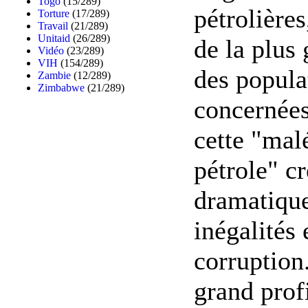
Togo
(15/289)
pétrolières
Torture
(17/289)
Travail
(21/289)
Unitaid
(26/289)
de la plus
Vidéo
(23/289)
VIH
(154/289)
des popula
Zambie
(12/289)
Zimbabwe
(21/289)
concernées
cette "mal
pétrole" c
dramatiqu
inégalités 
corruption
grand profi