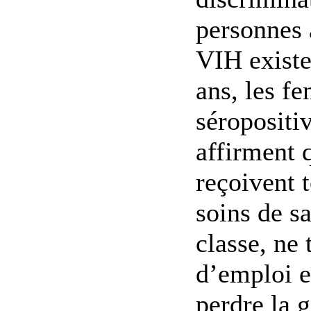
personnes 
VIH existe
ans, les f
séropositi
affirment 
reçoivent 
soins de s
classe, ne 
d’emploi e
perdre la g