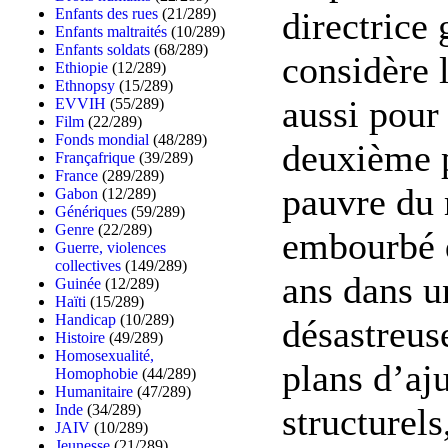
directrice
Enfants des rues
(21/289)
Enfants maltraités
(10/289)
Enfants soldats
(68/289)
considère 
Ethiopie
(12/289)
Ethnopsy
(15/289)
aussi pour 
EVVIH
(55/289)
Film
(22/289)
Fonds mondial
(48/289)
deuxième p
Françafrique
(39/289)
France
(289/289)
pauvre du
Gabon
(12/289)
Génériques
(59/289)
Genre
(22/289)
embourbé 
Guerre, violences
collectives
(149/289)
ans dans u
Guinée
(12/289)
Haïti
(15/289)
Handicap
(10/289)
désastreus
Histoire
(49/289)
Homosexualité,
plans d’aj
Homophobie
(44/289)
Humanitaire
(47/289)
structurels
Inde
(34/289)
JAIV
(10/289)
Jeunesse
(21/289)