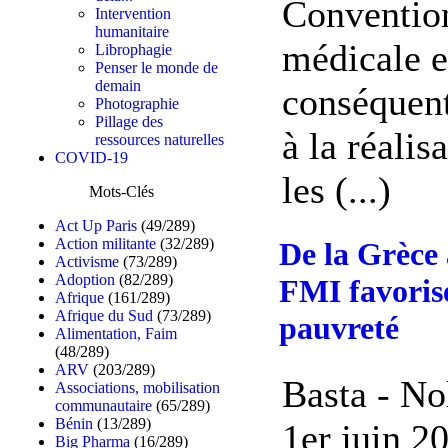
Convention
Intervention
humanitaire
médicale e
Librophagie
Penser le monde de
demain
conséquent
Photographie
Pillage des
à la réalis
ressources naturelles
COVID-19
les (...)
Mots-Clés
Act Up Paris
(49/289)
Action militante
(32/289)
De la Grèce
Activisme
(73/289)
Adoption
(82/289)
FMI favorise
Afrique
(161/289)
Afrique du Sud
(73/289)
pauvreté
Alimentation, Faim
(48/289)
ARV
(203/289)
Basta - No
Associations, mobilisation
communautaire
(65/289)
Bénin
(13/289)
1er juin 2
Big Pharma
(16/289)