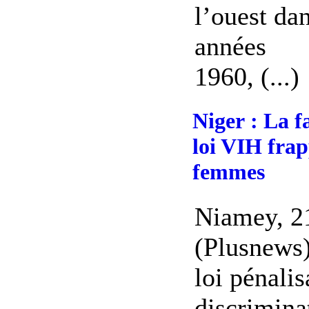
l’ouest dan
années
1960, (...)
Niger : La f
loi VIH frap
femmes
Niamey, 2
(Plusnews)
loi pénalis
discrimina