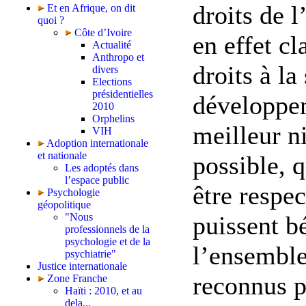
droits de l
Et en Afrique, on dit
quoi ?
Côte d’Ivoire
en effet cl
Actualité
Anthropo et
droits à la
divers
Elections
présidentielles
développem
2010
Orphelins
meilleur n
VIH
Adoption internationale
et nationale
possible, 
Les adoptés dans
l’espace public
être respec
Psychologie
géopolitique
puissent b
"Nous
professionnels de la
psychologie et de la
l’ensemble
psychiatrie"
Justice internationale
reconnus p
Zone Franche
Haïti : 2010, et au
dela...