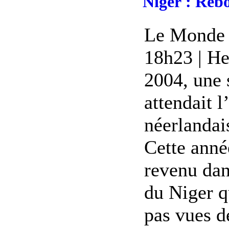
Niger : Rebo
Le Monde |
18h23 | H
2004, une 
attendait 
néerlandais
Cette année
revenu dan
du Niger q
pas vues d