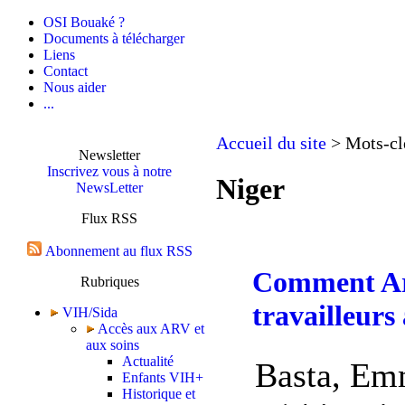
OSI Bouaké ?
Documents à télécharger
Liens
Contact
Nous aider
...
Accueil du site
> Mots-cl
Newsletter
Inscrivez vous à notre
Niger
NewsLetter
Flux RSS
Abonnement au flux RSS
Comment Are
Rubriques
travailleurs
VIH/Sida
Accès aux ARV et
aux soins
Actualité
Basta, Em
Enfants VIH+
Historique et