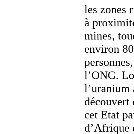
les zones r
à proximit
mines, tou
environ 80
personnes,
l’ONG. Lo
l’uranium 
découvert 
cet Etat p
d’Afrique 