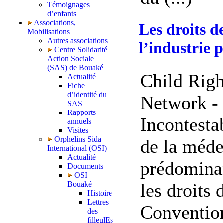
Témoignages
d’enfants
Associations,
Les droits d
Mobilisations
Autres associations
l’industrie
Centre Solidarité
Action Sociale
(SAS) de Bouaké
Child Righ
Actualité
Fiche
d’identité du
Network - 
SAS
Rapports
Incontesta
annuels
Visites
Orphelins Sida
de la méde
International (OSI)
Actualité
prédominan
Documents
OSI
les droits 
Bouaké
Histoire
Lettres
Convention
des
filleulEs