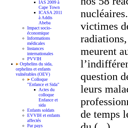
nos 58 réa
IAS 2009 à
Cape Town
nucléaires
ICASA 2011
à Addis
victimes d
Abeba
Impact socio-
économique
radiations,
Informations
médicales
meurent au
Instances
internationales
PVVIH
l’indiffére
Orphelins du sida,
orphelins et enfants
question d
vulnérables (OEV)
Colloque
"Enfance et Sida"
leurs mala
Actes du
colloque
profession
Enfance et
sida
Enfants soldats
de temps l
EVVIH et enfants
affectés
du (...)
Par pays