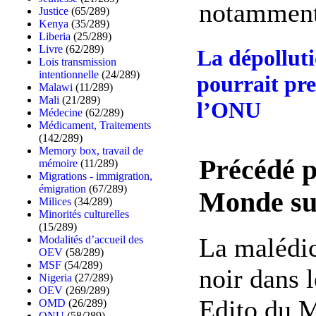
notamment 
Justice
(65/289)
Kenya
(35/289)
Liberia
(25/289)
Livre
(62/289)
La dépollut
Lois transmission
intentionnelle
(24/289)
pourrait pre
Malawi
(11/289)
Mali
(21/289)
l’ONU
Médecine
(62/289)
Médicament, Traitements
(142/289)
Memory box, travail de
Précédé p
mémoire
(11/289)
Migrations - immigration,
émigration
(67/289)
Monde sur
Milices
(34/289)
Minorités culturelles
(15/289)
La malédic
Modalités d’accueil des
OEV
(58/289)
MSF
(54/289)
noir dans 
Nigeria
(27/289)
OEV
(269/289)
Edito du 
OMD
(26/289)
ONU
(58/289)