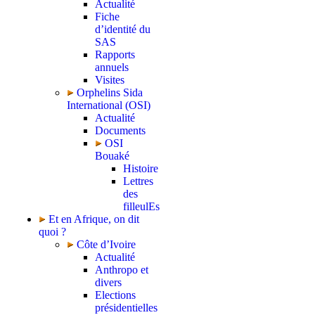
Actualité
Fiche
d’identité du
SAS
Rapports
annuels
Visites
Orphelins Sida
International (OSI)
Actualité
Documents
OSI
Bouaké
Histoire
Lettres
des
filleulEs
Et en Afrique, on dit
quoi ?
Côte d’Ivoire
Actualité
Anthropo et
divers
Elections
présidentielles