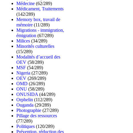
Médecine
(62/289)
Médicament, Traitements
(142/289)
Memory box, travail de
mémoire
(11/289)
Migrations - immigration,
émigration
(67/289)
Milices
(34/289)
Minorités culturelles
(15/289)
Modalités d’accueil des
OEV
(58/289)
MSF
(54/289)
Nigeria
(27/289)
OEV
(269/289)
OMD
(26/289)
ONU
(58/289)
ONUSIDA
(44/289)
Orphelin
(112/289)
Ouganda
(29/289)
Photographie
(27/289)
Pillage des ressources
(77/289)
Politiques
(120/289)
Prévention, réduction des