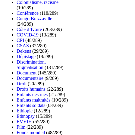
Colonialisme, racisme
(19/289)
Conférence
(118/289)
Congo Brazzaville
(24/289)
Côte d’Ivoire
(263/289)
COVID-19
(13/289)
CPI
(48/289)
CSAS
(32/289)
Dekens
(29/289)
Dépistage
(19/289)
Discrimination,
Stigmatisation
(131/289)
Document
(145/289)
Documentaire
(9/289)
Droit
(20/289)
Droits humains
(22/289)
Enfants des rues
(21/289)
Enfants maltraités
(10/289)
Enfants soldats
(68/289)
Ethiopie
(12/289)
Ethnopsy
(15/289)
EVVIH
(55/289)
Film
(22/289)
Fonds mondial
(48/289)