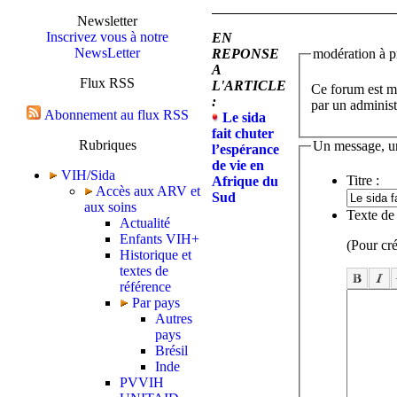
Newsletter
Inscrivez vous à notre
EN
NewsLetter
REPONSE
modération à pr
A
Flux RSS
L'ARTICLE
Ce forum est mo
:
par un administ
Abonnement au flux RSS
Le sida
fait chuter
Rubriques
Un message, u
l’espérance
de vie en
VIH/Sida
Titre :
Afrique du
Accès aux ARV et
Sud
aux soins
Texte de
Actualité
Enfants VIH+
(Pour cré
Historique et
textes de
référence
Par pays
Autres
pays
Brésil
Inde
PVVIH