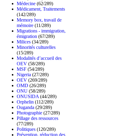
Médecine
(62/289)
Médicament, Traitements
(142/289)
Memory box, travail de
mémoire
(11/289)
Migrations - immigration,
émigration
(67/289)
Milices
(34/289)
Minorités culturelles
(15/289)
Modalités d’accueil des
OEV
(58/289)
MSF
(54/289)
Nigeria
(27/289)
OEV
(269/289)
OMD
(26/289)
ONU
(58/289)
ONUSIDA
(44/289)
Orphelin
(112/289)
Ouganda
(29/289)
Photographie
(27/289)
Pillage des ressources
(77/289)
Politiques
(120/289)
Prévention, réduction des