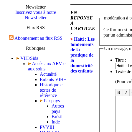
Newsletter
Inscrivez vous à notre
EN
NewsLetter
REPONSE
modération à pr
A
Flux RSS
L'ARTICLE
Ce forum est mo
:
par un administ
Abonnement au flux RSS
Haïti : Les
fondements
Rubriques
Un message, u
de la
pratique de
VIH/Sida
Titre :
la
Accès aux ARV et
domesticité
aux soins
des enfants
Texte de
Actualité
Enfants VIH+
(Pour cré
Historique et
textes de
référence
Par pays
Autres
pays
Brésil
Inde
PVVIH