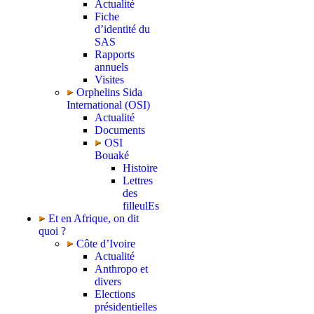
Actualité
Fiche
d’identité du
SAS
Rapports
annuels
Visites
Orphelins Sida
International (OSI)
Actualité
Documents
OSI
Bouaké
Histoire
Lettres
des
filleulEs
Et en Afrique, on dit
quoi ?
Côte d’Ivoire
Actualité
Anthropo et
divers
Elections
présidentielles