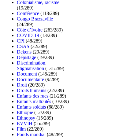
Colonialisme, racisme
(19/289)
Conférence
(118/289)
Congo Brazzaville
(24/289)
Côte d’Ivoire
(263/289)
COVID-19
(13/289)
CPI
(48/289)
CSAS
(32/289)
Dekens
(29/289)
Dépistage
(19/289)
Discrimination,
Stigmatisation
(131/289)
Document
(145/289)
Documentaire
(9/289)
Droit
(20/289)
Droits humains
(22/289)
Enfants des rues
(21/289)
Enfants maltraités
(10/289)
Enfants soldats
(68/289)
Ethiopie
(12/289)
Ethnopsy
(15/289)
EVVIH
(55/289)
Film
(22/289)
Fonds mondial
(48/289)