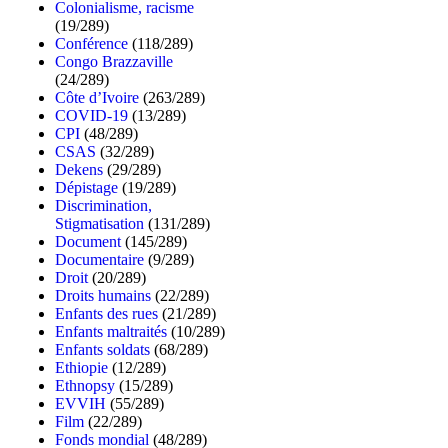
Colonialisme, racisme
(19/289)
Conférence
(118/289)
Congo Brazzaville
(24/289)
Côte d’Ivoire
(263/289)
COVID-19
(13/289)
CPI
(48/289)
CSAS
(32/289)
Dekens
(29/289)
Dépistage
(19/289)
Discrimination,
Stigmatisation
(131/289)
Document
(145/289)
Documentaire
(9/289)
Droit
(20/289)
Droits humains
(22/289)
Enfants des rues
(21/289)
Enfants maltraités
(10/289)
Enfants soldats
(68/289)
Ethiopie
(12/289)
Ethnopsy
(15/289)
EVVIH
(55/289)
Film
(22/289)
Fonds mondial
(48/289)