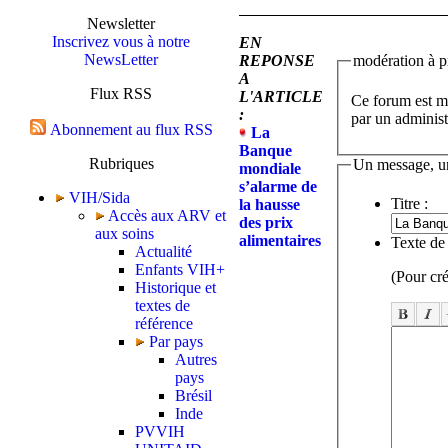
Newsletter
Inscrivez vous à notre
EN
NewsLetter
REPONSE
modération à pr
A
Flux RSS
L'ARTICLE
Ce forum est mo
:
par un administ
Abonnement au flux RSS
La
Banque
Rubriques
Un message, u
mondiale
s’alarme de
VIH/Sida
Titre :
la hausse
Accès aux ARV et
des prix
aux soins
alimentaires
Texte de
Actualité
Enfants VIH+
(Pour cré
Historique et
textes de
référence
Par pays
Autres
pays
Brésil
Inde
PVVIH