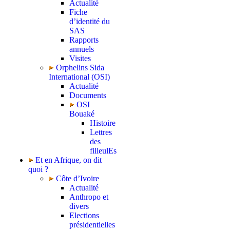
Actualité
Fiche
d’identité du
SAS
Rapports
annuels
Visites
Orphelins Sida
International (OSI)
Actualité
Documents
OSI
Bouaké
Histoire
Lettres
des
filleulEs
Et en Afrique, on dit
quoi ?
Côte d’Ivoire
Actualité
Anthropo et
divers
Elections
présidentielles