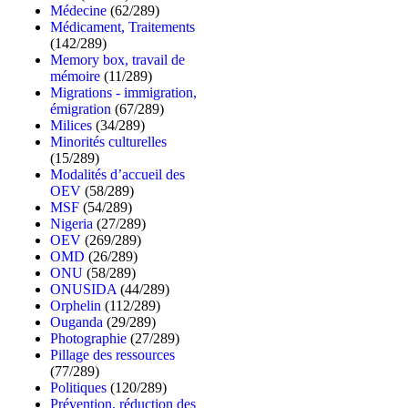
Médecine
(62/289)
Médicament, Traitements
(142/289)
Memory box, travail de
mémoire
(11/289)
Migrations - immigration,
émigration
(67/289)
Milices
(34/289)
Minorités culturelles
(15/289)
Modalités d’accueil des
OEV
(58/289)
MSF
(54/289)
Nigeria
(27/289)
OEV
(269/289)
OMD
(26/289)
ONU
(58/289)
ONUSIDA
(44/289)
Orphelin
(112/289)
Ouganda
(29/289)
Photographie
(27/289)
Pillage des ressources
(77/289)
Politiques
(120/289)
Prévention, réduction des