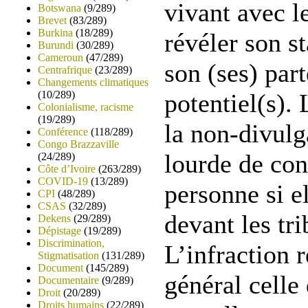
vivant avec l
Botswana
(9/289)
Brevet
(83/289)
Burkina
(18/289)
révéler son s
Burundi
(30/289)
Cameroun
(47/289)
son (ses) part
Centrafrique
(23/289)
Changements climatiques
(10/289)
potentiel(s).
Colonialisme, racisme
(19/289)
la non-divulg
Conférence
(118/289)
Congo Brazzaville
lourde de co
(24/289)
Côte d’Ivoire
(263/289)
COVID-19
(13/289)
personne si el
CPI
(48/289)
CSAS
(32/289)
devant les tr
Dekens
(29/289)
Dépistage
(19/289)
Discrimination,
L’infraction 
Stigmatisation
(131/289)
Document
(145/289)
général celle
Documentaire
(9/289)
Droit
(20/289)
Droits humains
(22/289)