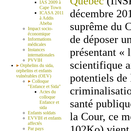
Québec
(INSP
IAS 2009 à
Cape Town
décembre 201
ICASA 2011
à Addis
suprême du Ca
Abeba
Impact socio-
économique
de déposer u
Informations
médicales
présentant « 
Instances
internationales
PVVIH
scientifique 
Orphelins du sida,
orphelins et enfants
potentiels de 
vulnérables (OEV)
Colloque
"Enfance et Sida"
criminalisati
Actes du
colloque
santé publiqu
Enfance et
sida
Enfants soldats
la Cour, ce m
EVVIH et enfants
affectés
102Ko) vient 
Par pays