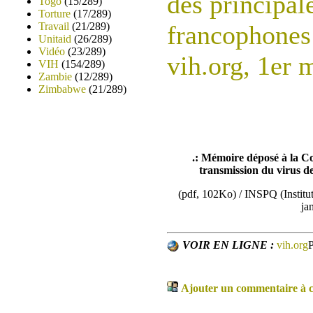
des principal
Togo
(15/289)
Torture
(17/289)
Travail
(21/289)
francophones 
Unitaid
(26/289)
Vidéo
(23/289)
vih.org, 1er 
VIH
(154/289)
Zambie
(12/289)
Zimbabwe
(21/289)
.: Mémoire déposé à la C
transmission du virus d
(pdf, 102Ko) / INSPQ (Institu
ja
VOIR EN LIGNE :
vih.org
P
Ajouter un commentaire à ce