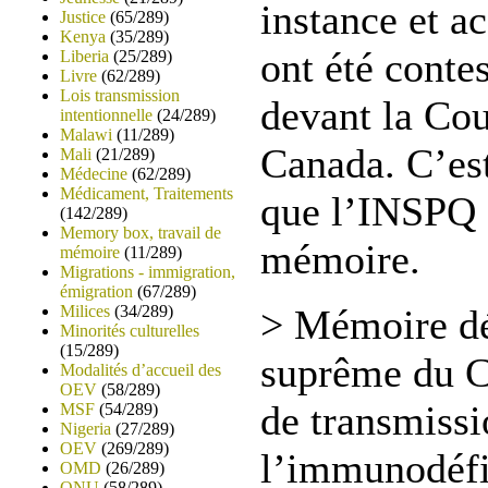
instance et a
Justice
(65/289)
Kenya
(35/289)
ont été contes
Liberia
(25/289)
Livre
(62/289)
Lois transmission
devant la Co
intentionnelle
(24/289)
Malawi
(11/289)
Canada. C’est
Mali
(21/289)
Médecine
(62/289)
Médicament, Traitements
que l’INSPQ 
(142/289)
Memory box, travail de
mémoire.
mémoire
(11/289)
Migrations - immigration,
émigration
(67/289)
Milices
(34/289)
> Mémoire dé
Minorités culturelles
(15/289)
suprême du C
Modalités d’accueil des
OEV
(58/289)
de transmissi
MSF
(54/289)
Nigeria
(27/289)
OEV
(269/289)
l’immunodéfi
OMD
(26/289)
ONU
(58/289)