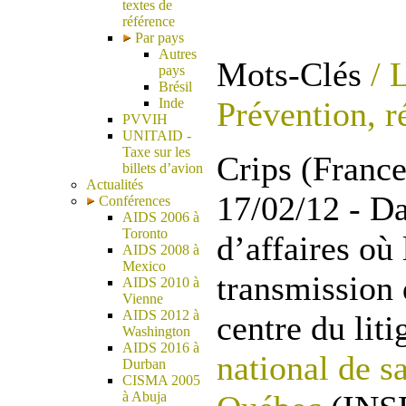
textes de
référence
Par pays
Autres
Mots-Clés
/ L
pays
Brésil
Prévention, r
Inde
PVVIH
UNITAID -
Taxe sur les
Crips (Franc
billets d’avion
Actualités
17/02/12 - Da
Conférences
AIDS 2006 à
Toronto
d’affaires où 
AIDS 2008 à
Mexico
transmission
AIDS 2010 à
Vienne
AIDS 2012 à
centre du liti
Washington
AIDS 2016 à
national de s
Durban
CISMA 2005
à Abuja