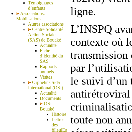
Témoignages
ligne.
d’enfants
Associations,
Mobilisations
Autres associations
L’INSPQ avan
Centre Solidarité
Action Sociale
contexte où l
(SAS) de Bouaké
Actualité
Fiche
transmission
d’identité du
SAS
par l’utilisat
Rapports
annuels
Visites
le suivi d’un
Orphelins Sida
International (OSI)
antirétroviral
Actualité
Documents
criminalisati
OSI
Bouaké
Histoire
toute non ann
Lettres
des
filleulEs