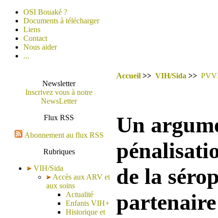
OSI Bouaké ?
Documents à télécharger
Liens
Contact
Nous aider
...
Accueil
>>
VIH/Sida
>>
PVV
Newsletter
Inscrivez vous à notre
NewsLetter
Un argumen
Flux RSS
Abonnement au flux RSS
pénalisati
Rubriques
VIH/Sida
de la séro
Accès aux ARV et
aux soins
partenaire
Actualité
Enfants VIH+
Historique et