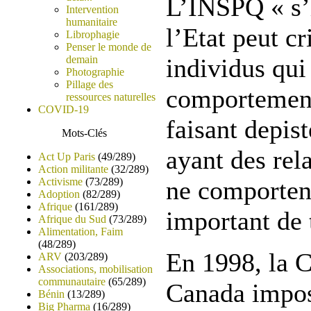
L’INSPQ « s’i
Intervention
humanitaire
l’Etat peut cr
Librophagie
Penser le monde de
demain
individus qui
Photographie
Pillage des
comportement
ressources naturelles
COVID-19
faisant depiste
Mots-Clés
ayant des rel
Act Up Paris
(49/289)
Action militante
(32/289)
Activisme
(73/289)
ne comportent
Adoption
(82/289)
Afrique
(161/289)
important de 
Afrique du Sud
(73/289)
Alimentation, Faim
(48/289)
En 1998, la 
ARV
(203/289)
Associations, mobilisation
communautaire
(65/289)
Canada impos
Bénin
(13/289)
Big Pharma
(16/289)