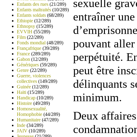
sexuelle grav
Enfants des rues
(21/289)
Enfants maltraités
(10/289)
entraîner une
Enfants soldats
(68/289)
Ethiopie
(12/289)
Ethnopsy
(15/289)
d’emprisonne
EVVIH
(55/289)
Film
(22/289)
pouvant aller
Fonds mondial
(48/289)
Françafrique
(39/289)
perpétuité. E
France
(289/289)
Gabon
(12/289)
Génériques
(59/289)
peut être insc
Genre
(22/289)
Guerre, violences
délinquants s
collectives
(149/289)
Guinée
(12/289)
Haïti
(15/289)
minimum.
Handicap
(10/289)
Histoire
(49/289)
Homosexualité,
Deux affaires
Homophobie
(44/289)
Humanitaire
(47/289)
Inde
(34/289)
condamnation
JAIV
(10/289)
Jeunesse
(21/289)