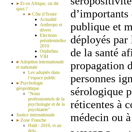
séropositivit
Et en Afrique, on dit
quoi ?
d’importants 
Côte d’Ivoire
Actualité
publique et m
Anthropo et
divers
Elections
déployés par 
présidentielles
2010
de la santé af
Orphelins
VIH
Adoption internationale
propagation d
et nationale
Les adoptés dans
personnes ign
l’espace public
Psychologie
sérologique p
géopolitique
"Nous
professionnels de la
réticentes à 
psychologie et de la
psychiatrie"
médecin ou à 
Justice internationale
Zone Franche
Haïti : 2010, et au
dela...