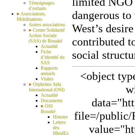
limited NGO 
Témoignages
d’enfants
dangerous to 
Associations,
Mobilisations
Autres associations
West’s desire
Centre Solidarité
Action Sociale
contributed t
(SAS) de Bouaké
Actualité
social structu
Fiche
d’identité du
SAS
Rapports
<object typ
annuels
Visites
Orphelins Sida
w
International (OSI)
Actualité
data="htt
Documents
OSI
Bouaké
file=/publi
Histoire
Lettres
value="ht
des
filleulEs