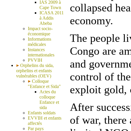
IAS 2009 à
collapsed hea
Cape Town
ICASA 2011
economy.
à Addis
Abeba
Impact socio-
économique
The people li
Informations
médicales
Congo are amo
Instances
internationales
PVVIH
and governmen
Orphelins du sida,
orphelins et enfants
control of th
vulnérables (OEV)
Colloque
exploit gold,
"Enfance et Sida"
Actes du
colloque
Enfance et
After success
sida
Enfants soldats
of war, there
EVVIH et enfants
affectés
Par pays