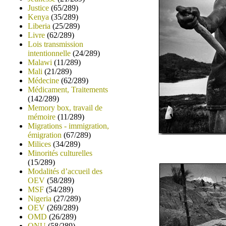
Justice
(65/289)
Kenya
(35/289)
Liberia
(25/289)
Livre
(62/289)
Lois transmission
intentionnelle
(24/289)
Malawi
(11/289)
Mali
(21/289)
Médecine
(62/289)
Médicament, Traitements
(142/289)
Memory box, travail de
mémoire
(11/289)
Migrations - immigration,
émigration
(67/289)
Milices
(34/289)
Minorités culturelles
(15/289)
Modalités d’accueil des
OEV
(58/289)
MSF
(54/289)
Nigeria
(27/289)
OEV
(269/289)
OMD
(26/289)
ONU
(58/289)