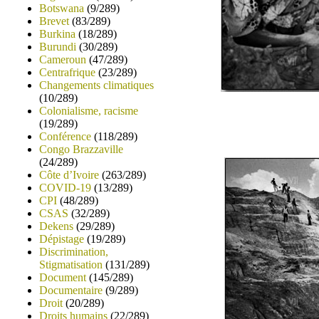
Botswana
(9/289)
Brevet
(83/289)
Burkina
(18/289)
Burundi
(30/289)
Cameroun
(47/289)
Centrafrique
(23/289)
Changements climatiques
(10/289)
Colonialisme, racisme
(19/289)
Conférence
(118/289)
Congo Brazzaville
(24/289)
Côte d’Ivoire
(263/289)
COVID-19
(13/289)
CPI
(48/289)
CSAS
(32/289)
Dekens
(29/289)
Dépistage
(19/289)
Discrimination,
Stigmatisation
(131/289)
Document
(145/289)
Documentaire
(9/289)
Droit
(20/289)
Droits humains
(22/289)