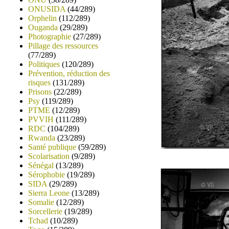
ONUSIDA
(44/289)
Orphelin
(112/289)
Ouganda
(29/289)
Photographie
(27/289)
Pillage des ressources
(77/289)
Politiques
(120/289)
Prévention, réduction des
risques
(131/289)
Prisons
(22/289)
Psy
(119/289)
PTME
(12/289)
PVVIH
(111/289)
RDC
(104/289)
Rwanda
(23/289)
Santé publique
(59/289)
Scolarisation
(9/289)
Sénégal
(13/289)
Sérophobie
(19/289)
SIDA
(29/289)
Sierra Leone
(13/289)
Somalie
(12/289)
Sorcellerie
(19/289)
Tchad
(10/289)