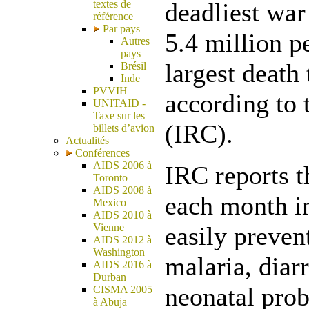
textes de
deadliest war
référence
Par pays
5.4 million p
Autres
pays
largest death
Brésil
Inde
PVVIH
according to
UNITAID -
Taxe sur les
(IRC).
billets d’avion
Actualités
Conférences
AIDS 2006 à
IRC reports t
Toronto
AIDS 2008 à
each month in
Mexico
AIDS 2010 à
Vienne
easily preven
AIDS 2012 à
Washington
malaria, diar
AIDS 2016 à
Durban
neonatal prob
CISMA 2005
à Abuja