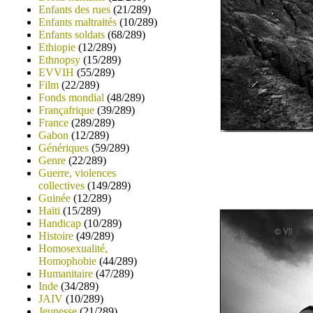
Enfants des rues
(21/289)
Enfants maltraités
(10/289)
Enfants soldats
(68/289)
Ethiopie
(12/289)
Ethnopsy
(15/289)
EVVIH
(55/289)
Film
(22/289)
Fonds mondial
(48/289)
Françafrique
(39/289)
France
(289/289)
Gabon
(12/289)
Génériques
(59/289)
Genre
(22/289)
Guerre, violences
collectives
(149/289)
Guinée
(12/289)
Haïti
(15/289)
Handicap
(10/289)
Histoire
(49/289)
Homosexualité,
Homophobie
(44/289)
Humanitaire
(47/289)
Inde
(34/289)
JAIV
(10/289)
Jeunesse
(21/289)