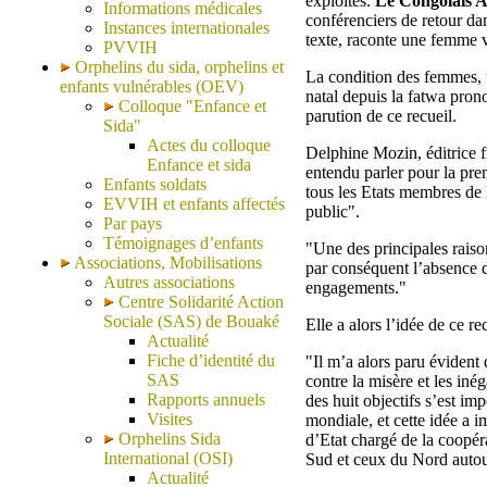
exploités.
Le Congolais 
Informations médicales
conférenciers de retour d
Instances internationales
texte, raconte une femme v
PVVIH
Orphelins du sida, orphelins et
La condition des femmes, t
enfants vulnérables (OEV)
natal depuis la fatwa prono
Colloque "Enfance et
parution de ce recueil.
Sida"
Actes du colloque
Delphine Mozin, éditrice f
Enfance et sida
entendu parler pour la pre
Enfants soldats
tous les Etats membres de 
EVVIH et enfants affectés
public".
Par pays
Témoignages d’enfants
"Une des principales raisons
Associations, Mobilisations
par conséquent l’absence d
Autres associations
engagements."
Centre Solidarité Action
Sociale (SAS) de Bouaké
Elle a alors l’idée de ce rec
Actualité
Fiche d’identité du
"Il m’a alors paru évident 
SAS
contre la misère et les inég
Rapports annuels
des huit objectifs s’est im
Visites
mondiale, et cette idée a 
Orphelins Sida
d’Etat chargé de la coopéra
International (OSI)
Sud et ceux du Nord autour 
Actualité