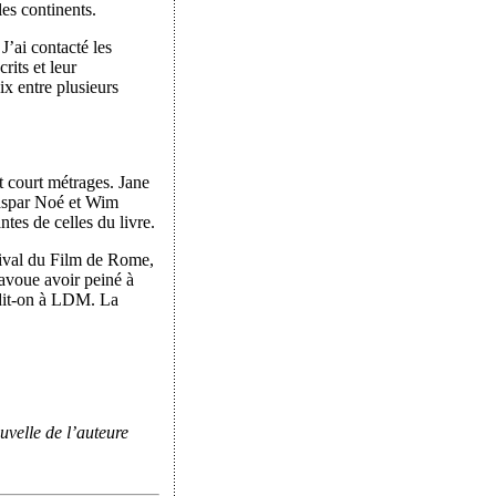
les continents.
J’ai contacté les
rits et leur
ix entre plusieurs
t court métrages. Jane
aspar Noé et Wim
tes de celles du livre.
stival du Film de Rome,
 avoue avoir peiné à
, dit-on à LDM. La
uvelle de l’auteure