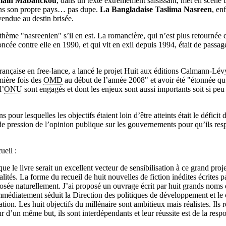
Alain Mabanckou
, dans un texte extrêmement saisissant, met en scène
ans son propre pays… pas dupe.
La Bangladaise Taslima Nasreen
, en
endue au destin brisée.
hème "nasreenien" s’il en est. La romancière, qui n’est plus retournée
ncée contre elle en 1990, et qui vit en exil depuis 1994, était de passag
rançaise en free-lance, a lancé le projet Huit aux éditions Calmann-Lév
mière fois des
OMD
au début de l’année 2008" et avoir été "étonnée qu
l’
ONU
sont engagés et dont les enjeux sont aussi importants soit si pe
 pour lesquelles les objectifs étaient loin d’être atteints était le défici
e pression de l’opinion publique sur les gouvernements pour qu’ils resp
ueil :
que le livre serait un excellent vecteur de sensibilisation à ce grand proj
alités. La forme du recueil de huit nouvelles de fiction inédites écrites p
posée naturellement. J’ai proposé un ouvrage écrit par huit grands noms de
immédiatement séduit la Direction des politiques de développement et le 
tion. Les huit objectifs du millénaire sont ambitieux mais réalistes. Ils 
d’un même but, ils sont interdépendants et leur réussite est de la respo