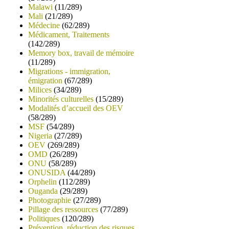
Malawi
(11/289)
Mali
(21/289)
Médecine
(62/289)
Médicament, Traitements
(142/289)
Memory box, travail de mémoire
(11/289)
Migrations - immigration,
émigration
(67/289)
Milices
(34/289)
Minorités culturelles
(15/289)
Modalités d’accueil des OEV
(58/289)
MSF
(54/289)
Nigeria
(27/289)
OEV
(269/289)
OMD
(26/289)
ONU
(58/289)
ONUSIDA
(44/289)
Orphelin
(112/289)
Ouganda
(29/289)
Photographie
(27/289)
Pillage des ressources
(77/289)
Politiques
(120/289)
Prévention, réduction des risques