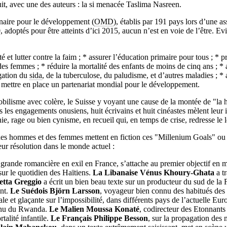
huit, avec une des auteurs : la si menacée Taslima Nasreen.
énaire pour le développement (
OMD
), établis par 191 pays lors d’une 
adoptés pour être atteints d’ici 2015, aucun n’est en voie de l’être. Ev
é et lutter contre la faim ; * assurer l’éducation primaire pour tous ; * 
es femmes ; * réduire la mortalité des enfants de moins de cinq ans ; * 
agation du
sida
, de la tuberculose, du paludisme, et d’autres maladies ; *
 mettre en place un partenariat mondial pour le développement.
bilisme avec colère, le Suisse y voyant une cause de la montée de "la 
 les engagements onusiens, huit écrivains et huit cinéastes mèlent leur i
nie, rage ou bien cynisme, en recueil qui, en temps de crise, redresse le l
des hommes et des femmes mettent en fiction ces "Millenium Goals" ou
eur résolution dans le monde actuel :
 grande romancière en exil en France, s’attache au premier objectif en 
ur le quotidien des Haïtiens.
La Libanaise Vénus Khoury-Ghata
a tr
etta Greggio
a écrit un bien beau texte sur un producteur du sud de la 
nt.
Le Suédois Björn Larsson
, voyageur bien connu des habitués des
le et glaçante sur l’impossibilité, dans différents pays de l’actuelle Euro
venu du Rwanda.
Le Malien Moussa Konaté
, codirecteur des Etonnant
talité infantile.
Le Français Philippe Besson
, sur la propagation des 