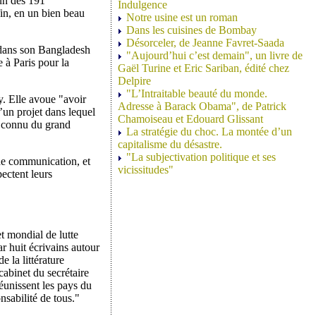
 un des 191
Indulgence
fin, en un bien beau
Notre usine est un roman
Dans les cuisines de Bombay
Désorceler, de Jeanne Favret-Saada
 dans son Bangladesh
"Aujourd’hui c’est demain", un livre de
e à Paris pour la
Gaël Turine et Eric Sariban, édité chez
Delpire
"L’Intraitable beauté du monde.
y. Elle avoue "avoir
Adresse à Barack Obama", de Patrick
’un projet dans lequel
Chamoiseau et Edouard Glissant
u connu du grand
La stratégie du choc. La montée d’un
capitalisme du désastre.
"La subjectivation politique et ses
t de communication, et
vicissitudes"
ectent leurs
et mondial de lutte
ar huit écrivains autour
 la littérature
cabinet du secrétaire
réunissent les pays du
nsabilité de tous."