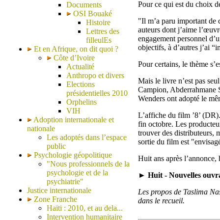
Pour ce qui est du choix des
Documents
OSI Bouaké
"Il m’a paru important de c
Histoire
auteurs dont j’aime l’œuvre
Lettres des
engagement personnel d’un i
filleulEs
objectifs, à d’autres j’ai 
Et en Afrique, on dit quoi ?
Côte d’Ivoire
Pour certains, le thème s
Actualité
Anthropo et divers
Mais le livre n’est pas seu
Elections
Campion, Abderrahmane Si
présidentielles 2010
Wenders ont adopté le même
Orphelins
VIH
L’affiche du film ’8’ (DR)
Adoption internationale et
fin octobre. Les producteu
nationale
trouver des distributeurs,
Les adoptés dans l’espace
sortie du film est "envisa
public
Psychologie géopolitique
Huit ans après l’annonce, h
"Nous professionnels de la
psychologie et de la
► Huit - Nouvelles ouvra
psychiatrie"
Justice internationale
Les propos de Taslima Nasr
Zone Franche
dans le recueil.
Haïti : 2010, et au dela...
Intervention humanitaire