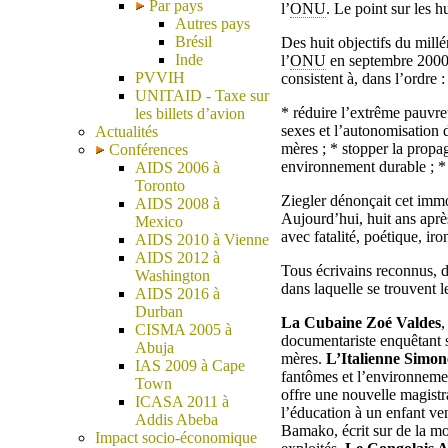
Par pays
l’
ONU
. Le point sur les 
Autres pays
Brésil
Des huit objectifs du mill
Inde
l’
ONU
en septembre 2000, 
PVVIH
consistent à, dans l’ordre :
UNITAID - Taxe sur
* réduire l’extrême pauvret
les billets d’avion
sexes et l’autonomisation d
Actualités
mères ; * stopper la prop
Conférences
environnement durable ; *
AIDS 2006 à
Toronto
Ziegler dénonçait cet immo
AIDS 2008 à
Aujourd’hui, huit ans après
Mexico
avec fatalité, poétique, iro
AIDS 2010 à Vienne
AIDS 2012 à
Tous écrivains reconnus, 
Washington
dans laquelle se trouvent l
AIDS 2016 à
Durban
La Cubaine Zoé Valdes
,
CISMA 2005 à
documentariste enquêtant s
Abuja
mères.
L’Italienne Simon
IAS 2009 à Cape
fantômes et l’environneme
Town
offre une nouvelle magistra
ICASA 2011 à
l’éducation à un enfant 
Addis Abeba
Bamako, écrit sur de la mor
Impact socio-économique