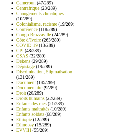
Cameroun
(47/289)
Centrafrique
(23/289)
Changements climatiques
(10/289)
Colonialisme, racisme
(19/289)
Conférence
(118/289)
Congo Brazzaville
(24/289)
Côte d’Ivoire
(263/289)
COVID-19
(13/289)
CPI
(48/289)
CSAS
(32/289)
Dekens
(29/289)
Dépistage
(19/289)
Discrimination, Stigmatisation
(131/289)
Document
(145/289)
Documentaire
(9/289)
Droit
(20/289)
Droits humains
(22/289)
Enfants des rues
(21/289)
Enfants maltraités
(10/289)
Enfants soldats
(68/289)
Ethiopie
(12/289)
Ethnopsy
(15/289)
EVVIH
(55/289)