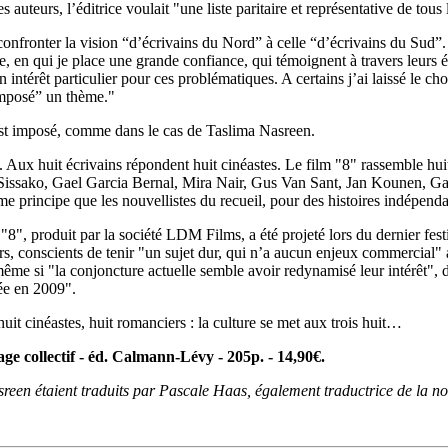
 auteurs, l’éditrice voulait "une liste paritaire et représentative de tous 
onfronter la vision “d’écrivains du Nord” à celle “d’écrivains du Sud”. 
, en qui je place une grande confiance, qui témoignent à travers leurs éc
ntérêt particulier pour ces problématiques. A certains j’ai laissé le cho
“imposé” un thème."
’est imposé, comme dans le cas de Taslima Nasreen.
l. Aux huit écrivains répondent huit cinéastes. Le film "8" rassemble hui
ssako, Gael Garcia Bernal, Mira Nair, Gus Van Sant, Jan Kounen, G
 principe que les nouvellistes du recueil, pour des histoires indépendan
."8", produit par la société LDM Films, a été projeté lors du dernier fe
rs, conscients de tenir "un sujet dur, qui n’a aucun enjeux commercial"
 même si "la conjoncture actuelle semble avoir redynamisé leur intérêt"
gée en 2009".
uit cinéastes, huit romanciers : la culture se met aux trois huit…
ge collectif - éd. Calmann-Lévy - 205p. - 14,90€.
een étaient traduits par Pascale Haas, également traductrice de la no