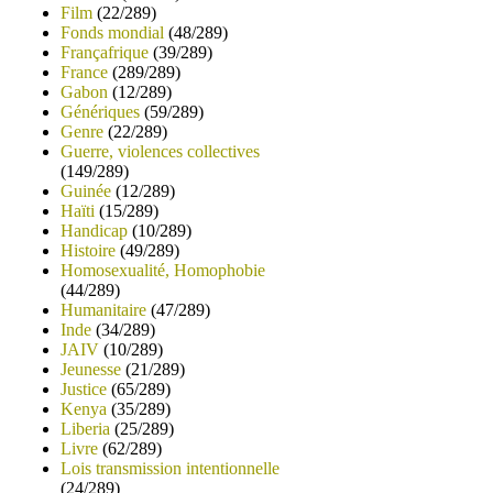
Film
(22/289)
Fonds mondial
(48/289)
Françafrique
(39/289)
France
(289/289)
Gabon
(12/289)
Génériques
(59/289)
Genre
(22/289)
Guerre, violences collectives
(149/289)
Guinée
(12/289)
Haïti
(15/289)
Handicap
(10/289)
Histoire
(49/289)
Homosexualité, Homophobie
(44/289)
Humanitaire
(47/289)
Inde
(34/289)
JAIV
(10/289)
Jeunesse
(21/289)
Justice
(65/289)
Kenya
(35/289)
Liberia
(25/289)
Livre
(62/289)
Lois transmission intentionnelle
(24/289)