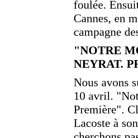
foulée. Ensuit
Cannes, en ma
campagne des 
"NOTRE MO
NEYRAT. 
Nous avons su
10 avril. "No
Première". C
Lacoste à son
cherchons pas