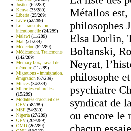
Justice
(65/289)
Métallos est, 
Kenya
(35/289)
Liberia
(25/289)
Livre
(62/289)
philosophes 
Lois transmission
intentionnelle
(24/289)
Elsa Dorlin, 
Malawi
(11/289)
Mali
(21/289)
Médecine
(62/289)
Boltanski, Ro
Médicament, Traitements
(142/289)
Neyrat, l’his
Memory box, travail de
mémoire
(11/289)
Migrations - immigration,
philosophe et
émigration
(67/289)
Milices
(34/289)
psychiatre Ch
Minorités culturelles
(15/289)
syndicat de l
Modalités d’accueil des
OEV
(58/289)
MSF
(54/289)
ou encore le 
Nigeria
(27/289)
OEV
(269/289)
chacun essaie
OMD
(26/289)
ONU
(58/289)