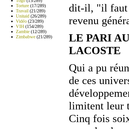
Togo
(15/289)
dit-il, "il fau
Torture
(17/289)
Travail
(21/289)
Unitaid
(26/289)
revenu généra
Vidéo
(23/289)
VIH
(154/289)
Zambie
(12/289)
LE PARI A
Zimbabwe
(21/289)
LACOSTE
Qui a pu réun
de ces univer
développement
limitent leur
Cinq fois soi