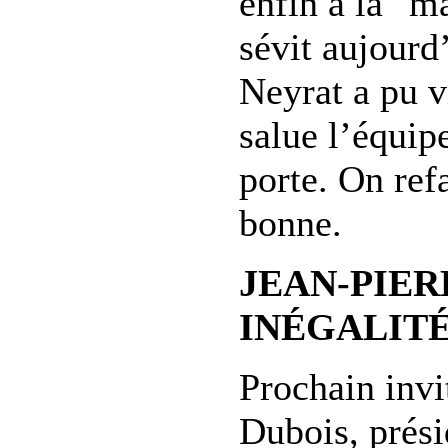
enfin à la "m
sévit aujourd
Neyrat a pu v
salue l’équip
porte. On refa
bonne.
JEAN-PIER
INÉGALIT
Prochain invi
Dubois, prési