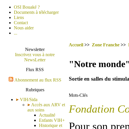
OSI Bouaké ?
Documents à télécharger
Liens
Contact
Nous aider
...
Accueil
>>
Zone Franche
>>
Newsletter
Inscrivez vous à notre
NewsLetter
"Notre monde" 
Flux RSS
Sortie en salles du stimu
Abonnement au flux RSS
Rubriques
Mots-Clés
VIH/Sida
Accès aux ARV et
Fondation Co
aux soins
Actualité
Enfants VIH+
Pour son pre
Historique et