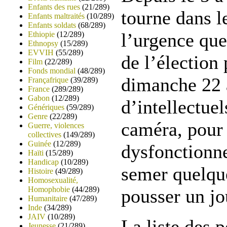
Enfants des rues
(21/289)
tourne dans l
Enfants maltraités
(10/289)
Enfants soldats
(68/289)
l’urgence que
Ethiopie
(12/289)
Ethnopsy
(15/289)
EVVIH
(55/289)
de l’élection 
Film
(22/289)
Fonds mondial
(48/289)
dimanche 22 
Françafrique
(39/289)
France
(289/289)
Gabon
(12/289)
d’intellectue
Génériques
(59/289)
Genre
(22/289)
caméra, pour 
Guerre, violences
collectives
(149/289)
Guinée
(12/289)
dysfonctionn
Haïti
(15/289)
Handicap
(10/289)
semer quelque
Histoire
(49/289)
Homosexualité,
Homophobie
(44/289)
pousser un jo
Humanitaire
(47/289)
Inde
(34/289)
JAIV
(10/289)
La liste des 
Jeunesse
(21/289)