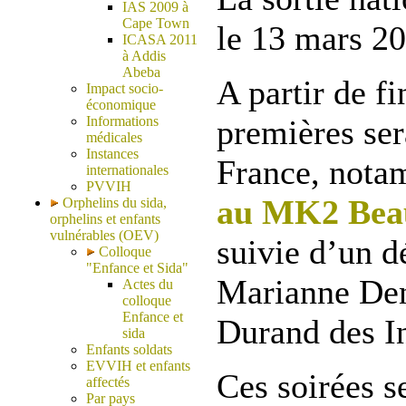
IAS 2009 à
Cape Town
le 13 mars 20
ICASA 2011
à Addis
Abeba
A partir de fi
Impact socio-
économique
Informations
premières ser
médicales
Instances
France, not
internationales
PVVIH
au MK2 Beau
Orphelins du sida,
orphelins et enfants
vulnérables (OEV)
suivie d’un 
Colloque
"Enfance et Sida"
Marianne Den
Actes du
colloque
Enfance et
Durand des In
sida
Enfants soldats
EVVIH et enfants
Ces soirées s
affectés
Par pays