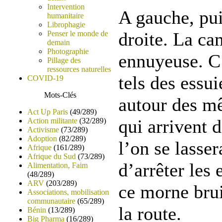
Intervention
A gauche, pui
humanitaire
Librophagie
droite. La ca
Penser le monde de
demain
Photographie
ennuyeuse. C’
Pillage des
ressources naturelles
tels des essu
COVID-19
Mots-Clés
autour des mê
Act Up Paris
(49/289)
qui arrivent 
Action militante
(32/289)
Activisme
(73/289)
Adoption
(82/289)
l’on se lasse
Afrique
(161/289)
Afrique du Sud
(73/289)
d’arrêter les
Alimentation, Faim
(48/289)
ARV
(203/289)
ce morne brui
Associations, mobilisation
communautaire
(65/289)
la route.
Bénin
(13/289)
Big Pharma
(16/289)