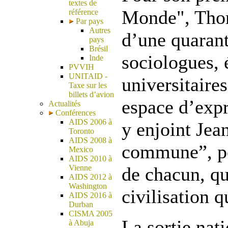
textes de
Monde", Thom
référence
Par pays
Autres
d’une quarant
pays
Brésil
sociologues, 
Inde
PVVIH
UNITAID -
universitaires
Taxe sur les
billets d’avion
espace d’expr
Actualités
Conférences
AIDS 2006 à
y enjoint Jea
Toronto
AIDS 2008 à
commune”, por
Mexico
AIDS 2010 à
Vienne
de chacun, qu
AIDS 2012 à
Washington
civilisation q
AIDS 2016 à
Durban
CISMA 2005
La sortie nat
à Abuja