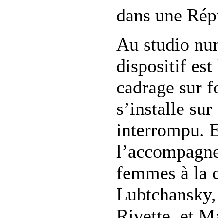
dans une Répu
Au studio num
dispositif es
cadrage sur fo
s’installe sur
interrompu. E
l’accompagne 
femmes à la c
Lubtchansky, 
Rivette, et M