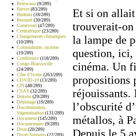
Botswana
(9/289)
Brevet
(83/289)
Et si on allai
Burkina
(18/289)
Burundi
(30/289)
trouverait-on
Cameroun
(47/289)
Centrafrique
(23/289)
la lampe de p
Changements climatiques
(10/289)
Colonialisme, racisme
question, ici,
(19/289)
Conférence
(118/289)
cinéma. Un fi
Congo Brazzaville
(24/289)
Côte d’Ivoire
(263/289)
propositions 
COVID-19
(13/289)
CPI
(48/289)
réjouissants.
CSAS
(32/289)
Dekens
(29/289)
Dépistage
(19/289)
l’obscurité d
Discrimination,
Stigmatisation
(131/289)
métallos, à P
Document
(145/289)
Documentaire
(9/289)
Droit
(20/289)
Depuis le 5 a
Droits humains
(22/289)