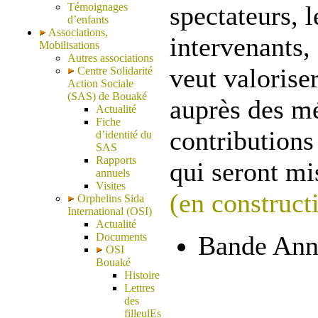
Témoignages
spectateurs, l
d’enfants
Associations,
intervenants,
Mobilisations
Autres associations
veut valorise
Centre Solidarité
Action Sociale
(SAS) de Bouaké
auprès des m
Actualité
Fiche
contributions 
d’identité du
SAS
Rapports
qui seront mi
annuels
Visites
(en construct
Orphelins Sida
International (OSI)
Actualité
Documents
Bande Ann
OSI
Bouaké
Histoire
Lettres
des
filleulEs