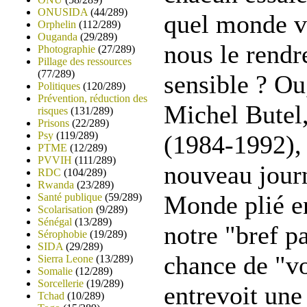
ONUSIDA
(44/289)
quel monde v
Orphelin
(112/289)
Ouganda
(29/289)
nous le rendre
Photographie
(27/289)
Pillage des ressources
(77/289)
sensible ? Ou
Politiques
(120/289)
Prévention, réduction des
Michel Butel,
risques
(131/289)
Prisons
(22/289)
Psy
(119/289)
(1984-1992), 
PTME
(12/289)
PVVIH
(111/289)
nouveau journ
RDC
(104/289)
Rwanda
(23/289)
Monde plié en
Santé publique
(59/289)
Scolarisation
(9/289)
Sénégal
(13/289)
notre "bref p
Sérophobie
(19/289)
SIDA
(29/289)
chance de "vo
Sierra Leone
(13/289)
Somalie
(12/289)
Sorcellerie
(19/289)
entrevoit une 
Tchad
(10/289)