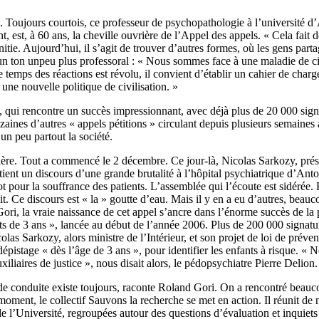
. Toujours courtois, ce professeur de psychopathologie à l’université d
t, est, à 60 ans, la cheville ouvrière de l’Appel des appels. « Cela fait 
initie. Aujourd’hui, il s’agit de trouver d’autres formes, où les gens par
un ton unpeu plus professoral : « Nous sommes face à une maladie de ci
le temps des réactions est révolu, il convient d’établir un cahier de char
 une nouvelle politique de civilisation. »
 qui rencontre un succès impressionnant, avec déjà plus de 20 000 signa
zaines d’autres « appels pétitions » circulant depuis plusieurs semaines
un peu partout la société.
rrière. Tout a commencé le 2 décembre. Ce jour-là, Nicolas Sarkozy, pré
 tient un discours d’une grande brutalité à l’hôpital psychiatrique d’An
 pour la souffrance des patients. L’assemblée qui l’écoute est sidérée. 
llit. Ce discours est « la » goutte d’eau. Mais il y en a eu d’autres, beauc
ri, la vraie naissance de cet appel s’ancre dans l’énorme succès de la 
ts de 3 ans », lancée au début de l’année 2006. Plus de 200 000 signatu
olas Sarkozy, alors ministre de l’Intérieur, et son projet de loi de préve
dépistage « dès l’âge de 3 ans », pour identifier les enfants à risque. « 
iliaires de justice », nous disait alors, le pédopsychiatre Pierre Delion.
e conduite existe toujours, raconte Roland Gori. On a rencontré beauc
oment, le collectif Sauvons la recherche se met en action. Il réunit de
e l’Université, regroupées autour des questions d’évaluation et inquiet