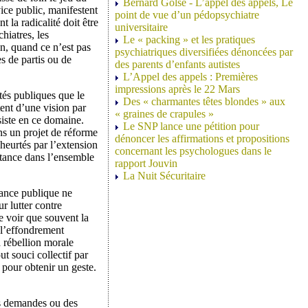
Bernard Golse - L’appel des appels, Le
ce public, manifestent
point de vue d’un pédopsychiatre
 la radicalité doit être
universitaire
hiatres, les
Le « packing » et les pratiques
on, quand ce n’est pas
psychiatriques diversifiées dénoncées par
s de partis ou de
des parents d’enfants autistes
L’Appel des appels : Premières
impressions après le 22 Mars
tés publiques que le
Des « charmantes têtes blondes » aux
ent d’une vision par
« graines de crapules »
ssiste en ce domaine.
Le SNP lance une pétition pour
ns un projet de réforme
dénoncer les affirmations et propositions
 heurtés par l’extension
concernant les psychologues dans le
stance dans l’ensemble
rapport Jouvin
La Nuit Sécuritaire
sance publique ne
r lutter contre
e voir que souvent la
à l’effondrement
a rébellion morale
t souci collectif par
 pour obtenir un geste.
des demandes ou des