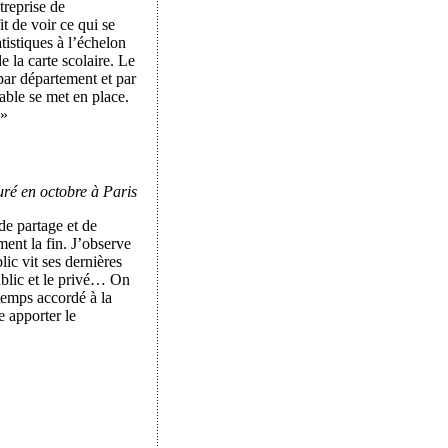
treprise de
it de voir ce qui se
tistiques à l’échelon
 la carte scolaire. Le
 par département et par
able se met en place.
 »
uré en octobre à Paris
de partage et de
ment la fin. J’observe
ic vit ses dernières
ublic et le privé… On
 temps accordé à la
e apporter le