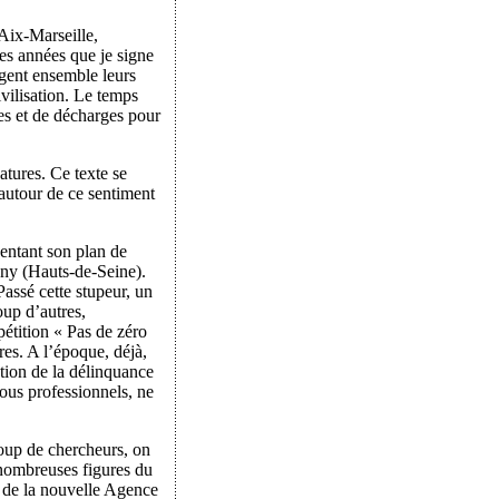
’Aix-Marseille,
des années que je signe
tagent ensemble leurs
vilisation. Le temps
ges et de décharges pour
tures. Ce texte se
 autour de ce sentiment
sentant son plan de
tony (Hauts-de-Seine).
Passé cette stupeur, un
oup d’autres,
pétition « Pas de zéro
res. A l’époque, déjà,
ntion de la délinquance
Nous professionnels, ne
oup de chercheurs, on
 nombreuses figures du
s de la nouvelle Agence