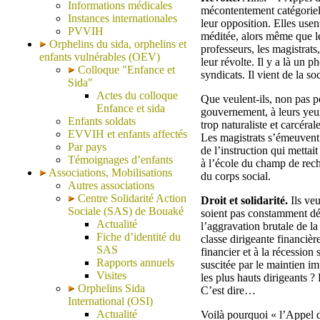
Informations médicales
mécontentement catégoriel
Instances internationales
leur opposition. Elles usen
PVVIH
méditée, alors même que le
Orphelins du sida, orphelins et
professeurs, les magistrats
enfants vulnérables (OEV)
leur révolte. Il y a là un
Colloque "Enfance et
syndicats. Il vient de la soc
Sida"
Actes du colloque
Que veulent-ils, non pas p
Enfance et sida
gouvernement, à leurs yeu
Enfants soldats
trop naturaliste et carcéra
EVVIH et enfants affectés
Les magistrats s’émeuvent 
Par pays
de l’instruction qui mettait
Témoignages d’enfants
à l’école du champ de rech
Associations, Mobilisations
du corps social.
Autres associations
Centre Solidarité Action
Droit et solidarité.
Ils veu
Sociale (SAS) de Bouaké
soient pas constamment déto
Actualité
l’aggravation brutale de l
Fiche d’identité du
classe dirigeante financièr
SAS
financier et à la récession
Rapports annuels
suscitée par le maintien im
Visites
les plus hauts dirigeants 
Orphelins Sida
C’est dire…
International (OSI)
Actualité
Voilà pourquoi « l’Appel de