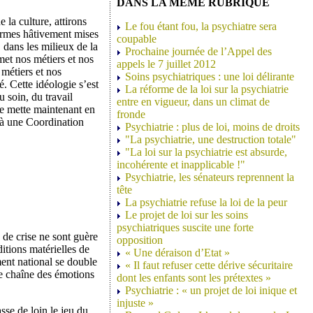
DANS LA MEME RUBRIQUE
 la culture, attirons
Le fou étant fou, la psychiatre sera
formes hâtivement mises
coupable
, dans les milieux de la
Prochaine journée de l’Appel des
omet nos métiers et nos
appels le 7 juillet 2012
métiers et nos
Soins psychiatriques : une loi délirante
. Cette idéologie s’est
La réforme de la loi sur la psychiatrie
 soin, du travail
entre en vigueur, dans un climat de
gie mette maintenant en
fronde
ns à une Coordination
Psychiatrie : plus de loi, moins de droits
"La psychiatrie, une destruction totale"
"La loi sur la psychiatrie est absurde,
incohérente et inapplicable !"
Psychiatrie, les sénateurs reprennent la
tête
La psychiatrie refuse la loi de la peur
Le projet de loi sur les soins
psychiatriques suscite une forte
 de crise ne sont guère
opposition
itions matérielles de
« Une déraison d’Etat »
ent national se double
« Il faut refuser cette dérive sécuritaire
e chaîne des émotions
dont les enfants sont les prétextes »
Psychiatrie : « un projet de loi inique et
injuste »
se de loin le jeu du