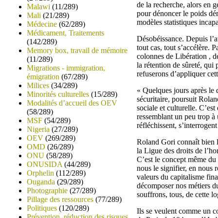
de la recherche, alors en g
Malawi
(11/289)
pour dénoncer le poids dém
Mali
(21/289)
modèles statistiques incap
Médecine
(62/289)
Médicament, Traitements
Désobéissance. Depuis l’au
(142/289)
tout cas, tout s’accélère. 
Memory box, travail de mémoire
colonnes de Libération , d
(11/289)
la rétention de sûreté, qui
Migrations - immigration,
refuserons d’appliquer cet
émigration
(67/289)
Milices
(34/289)
« Quelques jours après le 
Minorités culturelles
(15/289)
sécuritaire, poursuit Rolan
Modalités d’accueil des OEV
sociale et culturelle. C’est
(58/289)
ressemblant un peu trop à 
MSF
(54/289)
réfléchissent, s’interrogen
Nigeria
(27/289)
OEV
(269/289)
Roland Gori connaît bien l
OMD
(26/289)
la Ligue des droits de l’
ONU
(58/289)
C’est le concept même du v
ONUSIDA
(44/289)
nous le signifier, en nous 
Orphelin
(112/289)
valeurs du capitalisme finan
Ouganda
(29/289)
décomposer nos métiers du s
Photographie
(27/289)
souffrons, tous, de cette 
Pillage des ressources
(77/289)
Politiques
(120/289)
Ils se veulent comme un co
Prévention, réduction des risques