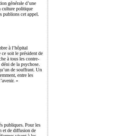
ation générale d’une
a culture politique
s publions cet appel.
bre à l’hôpital
ce soit le président de
he à tous les contre-
e déni de la psychose.
lqu’un de souffrant. Un
demment, entre les
’avenir. »
s publiques. Pour les
n et de diffusion de
éformes visent à les