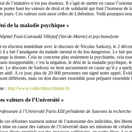
ral de l’initiative n’est pas douteux. Il s’agit de mettre en cause l’orient
 de porter haut les valeurs de droit et de solidarité qui font l’honneur de l
rs jours. Ces valeurs sont aussi celles de Libération. Voilà pourquoi nou
éni de la maladie psychique »
’hôpital Paul-Guiraudà Villejuif (Val-de-Marne) et psychanalyste
 en réaction immédiate avec le discours de Nicolas Sarkozy, le 2 décem
 il a fait l’amalgame du malade mental et du fou dangereux. Le fait que 
ange la donne. Cela ne concerne plus seulement la psychiatrie, cela touc
aru insupportable, c’est la négation, le déni de la maladie psychique, l
a vie. Le discours de Sarkozy ne tient aucunement en cause qu’il y a que
re aidé. A ce jour, plus de 20 000 personnes ont signé notre appel. Evi
 sont différents, mais on doit discuter ensemble pour préparer ensemble l
gne :
http://www.collectifpsychiatrie.fr/
es valeurs de l’Université »
rofesseure à l’Université Paris-XIII présidente de Sauvons la recherche
ces réformes tournent autour de l’autonomie des individus, des liberté
e la mise en cause des valeurs de l’Université dans ses missions de créatio
us étions protégés par des instances collégiales, en partie élues. Les r