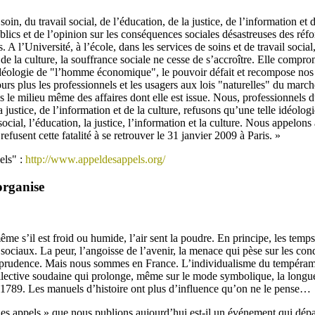
in, du travail social, de l’éducation, de la justice, de l’information et de
ublics et de l’opinion sur les conséquences sociales désastreuses des ré
 A l’Université, à l’école, dans les services de soins et de travail social
t de la culture, la souffrance sociale ne cesse de s’accroître. Elle compr
éologie de "l’homme économique", le pouvoir défait et recompose nos 
rs plus les professionnels et les usagers aux lois "naturelles" du marché
 le milieu même des affaires dont elle est issue. Nous, professionnels du
la justice, de l’information et de la culture, refusons qu’une telle idéolo
il social, l’éducation, la justice, l’information et la culture. Nous appelo
efusent cette fatalité à se retrouver le 31 janvier 2009 à Paris. »
els" :
http://www.appeldesappels.org/
organise
ême s’il est froid ou humide, l’air sent la poudre. En principe, les temps
ciaux. La peur, l’angoisse de l’avenir, la menace qui pèse sur les cond
 la prudence. Mais nous sommes en France. L’individualisme du tempéram
ollective soudaine qui prolonge, même sur le mode symbolique, la longu
789. Les manuels d’histoire ont plus d’influence qu’on ne le pense…
es appels » que nous publions aujourd’hui est-il un événement qui dépas