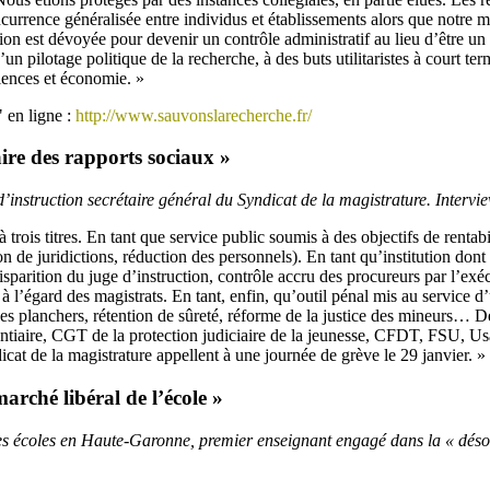
ncurrence généralisée entre individus et établissements alors que notre m
ion est dévoyée pour devenir un contrôle administratif au lieu d’être u
’un pilotage politique de la recherche, à des buts utilitaristes à court te
ciences et économie. »
 en ligne :
http://www.sauvonslarecherche.fr/
aire des rapports sociaux »
’instruction secrétaire général du Syndicat de la magistrature. Interv
à trois titres. En tant que service public soumis à des objectifs de rentab
 de juridictions, réduction des personnels). En tant qu’institution dont
parition du juge d’instruction, contrôle accru des procureurs par l’exéc
e à l’égard des magistrats. En tant, enfin, qu’outil pénal mis au service d
nes planchers, rétention de sûreté, réforme de la justice des mineurs…
ntiaire, CGT de la protection judiciaire de la jeunesse, CFDT, FSU, Us
cat de la magistrature appellent à une journée de grève le 29 janvier. »
rché libéral de l’école »
es écoles en Haute-Garonne, premier enseignant engagé dans la « dés