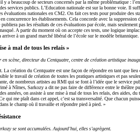
u’il y a beaucoup de secteurs concernés par la même problématique : l’en
 des services publics. L’Education nationale est sur la bonne voie. Il suff
s évaluations nationales en CM2. On fait ces tests pour produire des sta
e en concurrence les établissements. Cela concorde avec la suppression de
 publiera pas les résultats de ces évaluations par école, mais seulement
asqué. A partir du moment où on accepte ces tests, une logique implac
a arriver à un grand marché libéral de l’école sur le modèle britannique.
se à mal de tous les relais »
 en scène, directeur du Centquatre, centre de création artistique inaug
. La création du Centquatre est une façon de répondre en tant que lieu 
ible le travail de création de toutes les pratiques artistiques et pas seule
nte, de nombreux artistes au RMI qui se font à l’idée que le service publ
rimé à Nîmes, Sarkozy a dit ne pas faire de différence entre le théâtre p
des années, on assiste à une mise à mal de tous les relais, des aides, du
 Ce qui me plaît dans cet appel, c’est sa transversalité. Que chacun puiss
ans le champ où il travaille et répondre pied à pied. »
ésistance
arkozy se sont accumulées. Aujourd’hui, elles s’agrègent.