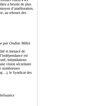
ilieu a besoin de plus
n moyen d’amélioration.
rme, au rebours des
iew par Ondine Millot
ilité et menacé de
 l’indépendance est
utif, intimidations
’une vision sécuritaire
 De nombreuses
aj…), le Syndicat des
obéissance