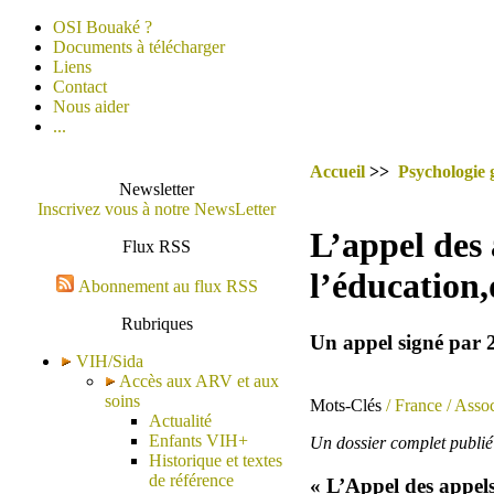
OSI Bouaké ?
Documents à télécharger
Liens
Contact
Nous aider
...
Accueil
>>
Psychologie 
Newsletter
Inscrivez vous à notre NewsLetter
L’appel des 
Flux RSS
l’éducation,d
Abonnement au flux RSS
Rubriques
Un appel signé par 2
VIH/Sida
Accès aux ARV et aux
soins
Mots-Clés
/ France
/ Assoc
Actualité
Enfants VIH+
Un dossier complet publié 
Historique et textes
de référence
« L’Appel des appel