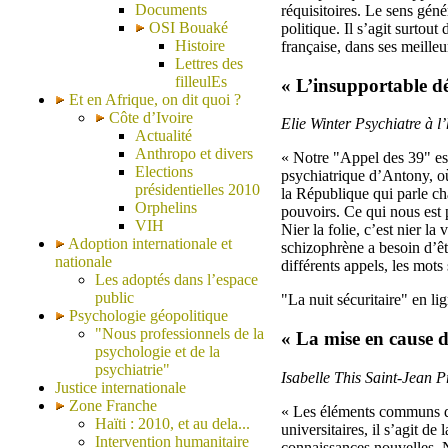
Documents
réquisitoires. Le sens géné
OSI Bouaké
politique. Il s’agit surtout
Histoire
française, dans ses meilleu
Lettres des
filleulEs
« L’insupportable d
Et en Afrique, on dit quoi ?
Côte d’Ivoire
Elie Winter Psychiatre à l
Actualité
Anthropo et divers
« Notre "Appel des 39" est
Elections
psychiatrique d’Antony, où
présidentielles 2010
la République qui parle ch
Orphelins
pouvoirs. Ce qui nous est p
VIH
Nier la folie, c’est nier l
Adoption internationale et
schizophrène a besoin d’êt
nationale
différents appels, les mots
Les adoptés dans l’espace
public
"La nuit sécuritaire" en li
Psychologie géopolitique
"Nous professionnels de la
« La mise en cause d
psychologie et de la
psychiatrie"
Isabelle This Saint-Jean P
Justice internationale
Zone Franche
« Les éléments communs de 
Haïti : 2010, et au dela...
universitaires, il s’agit d
Intervention humanitaire
connaissances nouvelles. No