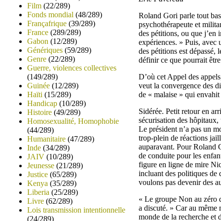
Film
(22/289)
Fonds mondial
(48/289)
Roland Gori parle tout bas
Françafrique
(39/289)
psychothérapeute et militan
France
(289/289)
des pétitions, ou que j’en 
Gabon
(12/289)
expériences. » Puis, avec 
Génériques
(59/289)
des pétitions est dépassé, 
Genre
(22/289)
définir ce que pourrait être
Guerre, violences collectives
D’où cet Appel des appels,
(149/289)
veut la convergence des di
Guinée
(12/289)
de « malaise » qui envahit 
Haïti
(15/289)
Handicap
(10/289)
Sidérée. Petit retour en a
Histoire
(49/289)
sécurisation des hôpitaux,
Homosexualité, Homophobie
Le président n’a pas un mot
(44/289)
trop-plein de réactions jai
Humanitaire
(47/289)
auparavant. Pour Roland Go
Inde
(34/289)
de conduite pour les enfan
JAIV
(10/289)
figure en ligne de mire Nic
Jeunesse
(21/289)
incluant des politiques de 
Justice
(65/289)
voulons pas devenir des aux
Kenya
(35/289)
Liberia
(25/289)
« Le groupe Non au zéro d
Livre
(62/289)
a discuté. » Car au même m
Lois transmission intentionnelle
monde de la recherche et d
(24/289)