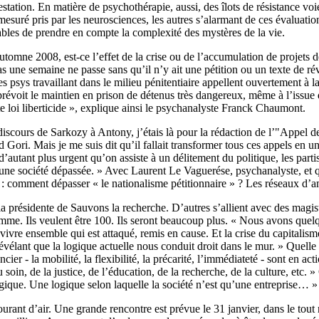
estation. En matière de psychothérapie, aussi, des îlots de résistance voi
esuré pris par les neurosciences, les autres s’alarmant de ces évaluatio
ables de prendre en compte la complexité des mystères de la vie.
tomne 2008, est-ce l’effet de la crise ou de l’accumulation de projets d
Pas une semaine ne passe sans qu’il n’y ait une pétition ou un texte de ré
es psys travaillant dans le milieu pénitentiaire appellent ouvertement à 
 prévoit le maintien en prison de détenus très dangereux, même à l’issue
te loi liberticide », explique ainsi le psychanalyste Franck Chaumont.
discours de Sarkozy à Antony, j’étais là pour la rédaction de l’"Appel de
d Gori. Mais je me suis dit qu’il fallait transformer tous ces appels en 
 d’autant plus urgent qu’on assiste à un délitement du politique, les partis
une société dépassée. » Avec Laurent Le Vaguerése, psychanalyste, et qu
t : comment dépasser « le nationalisme pétitionnaire » ? Les réseaux d’am
a présidente de Sauvons la recherche. D’autres s’allient avec des magist
homme. Ils veulent être 100. Ils seront beaucoup plus. « Nous avons qu
ivre ensemble qui est attaqué, remis en cause. Et la crise du capitalism
révélant que la logique actuelle nous conduit droit dans le mur. » Quelle
cier - la mobilité, la flexibilité, la précarité, l’immédiateté - sont en act
oin, de la justice, de l’éducation, de la recherche, de la culture, etc. 
logique. Une logique selon laquelle la société n’est qu’une entreprise… »
urant d’air. Une grande rencontre est prévue le 31 janvier, dans le tout 