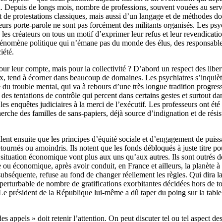
. Depuis de longs mois, nombre de professions, souvent vouées au servi
t de protestations classiques, mais aussi d’un langage et de méthodes dont
urs porte-parole ne sont pas forcément des militants organisés. Les psyc
, les créateurs on tous un motif d’exprimer leur refus et leur revendicati
 phénomène politique qui n’émane pas du monde des élus, des responsable
iété.
our leur compte, mais pour la collectivité ? D’abord un respect des liber
x, tend à écorner dans beaucoup de domaines. Les psychiatres s’inquièt
le du trouble mental, qui va à rebours d’une très longue tradition progre
des tentations de contrôle qui percent dans certains gestes et surtout da
 les enquêtes judiciaires à la merci de l’exécutif. Les professeurs ont été
erche des familles de sans-papiers, déjà source d’indignation et de rési
lent ensuite que les principes d’équité sociale et d’engagement de puis
urnés ou amoindris. Ils notent que les fonds débloqués à juste titre pou
a situation économique vont plus aux uns qu’aux autres. Ils sont outrés d
e ou économique, après avoir conduit, en France et ailleurs, la planète 
 subséquente, refuse au fond de changer réellement les règles. Qui dira l
perturbable de nombre de gratifications exorbitantes décidées hors de tou
? Le président de la République lui-même a dû taper du poing sur la table
s appels » doit retenir l’attention. On peut discuter tel ou tel aspect 