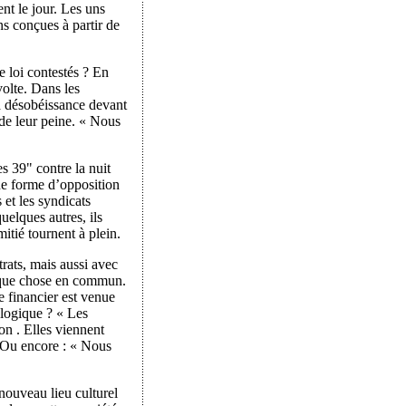
ent le jour. Les uns
ns conçues à partir de
e loi contestés ? En
volte. Dans les
la désobéissance devant
 de leur peine. « Nous
s 39" contre la nuit
une forme d’opposition
 et les syndicats
elques autres, ils
itié tournent à plein.
rats, mais aussi avec
elque chose en commun.
e financier est venue
 logique ? « Les
ion . Elles viennent
» Ou encore : « Nous
nouveau lieu culturel