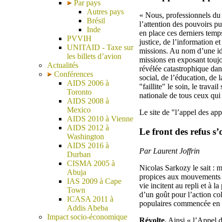
Par pays
Autres pays
« Nous, professionnels du so
Brésil
l’attention des pouvoirs p
Inde
en place ces derniers temps.
PVVIH
justice, de l’information e
UNITAID - Taxe sur
missions. Au nom d’une id
les billets d’avion
missions en exposant toujou
Actualités
révélée catastrophique dans
Conférences
social, de l’éducation, de 
AIDS 2006 à
"faillite" le soin, le trava
Toronto
nationale de tous ceux qui r
AIDS 2008 à
Mexico
Le site de "l’appel des app
AIDS 2010 à Vienne
AIDS 2012 à
Le front des refus s’
Washington
AIDS 2016 à
Par Laurent Joffrin
Durban
CISMA 2005 à
Nicolas Sarkozy le sait : m
Abuja
propices aux mouvements so
IAS 2009 à Cape
vie incitent au repli et à
Town
d’un goût pour l’action c
ICASA 2011 à
populaires commencée en 1
Addis Abeba
Impact socio-économique
Révolte.
Ainsi « l’Appel d