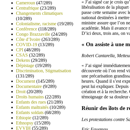
« J’ai signé car je crois q
Cameroun
(47/289)
libéralisation de la plupart
Centrafrique
(23/289)
passe cette semaine avec le
Changements climatiques
national destinées à mettr
(10/289)
ministre assure que l’on ne
Colonialisme, racisme
(19/289)
académie. Mais il avance m
Conférence
(118/289)
D’ici deux, trois ans, on v
Congo Brazzaville
(24/289)
Côte d’Ivoire
(263/289)
« On assiste à une mi
COVID-19
(13/289)
CPI
(48/289)
CSAS
(32/289)
Robert Cantarella, Metteur
Dekens
(29/289)
Dépistage
(19/289)
« J’ai signé immédiatement
Discrimination, Stigmatisation
découverte où l’on rend vis
(131/289)
une précarisation grandissa
Document
(145/289)
heures. Quand il s’est exp
Documentaire
(9/289)
peut lui expliquer. Depuis 
Droit
(20/289)
création et à la recherche.
Droits humains
(22/289)
témoignage de sa douleur d
Enfants des rues
(21/289)
Enfants maltraités
(10/289)
Réunir des îlots de r
Enfants soldats
(68/289)
Ethiopie
(12/289)
Les protestations contre S
Ethnopsy
(15/289)
EVVIH
(55/289)
Eric Favereau