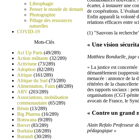
Librophagie
écarter, à instaurer une co
Penser le monde de demain
de coopérations. L’évaluat
Photographie
Enfin apparaît la volonté d
Pillage des ressources
relations efficaces entre s
naturelles
COVID-19
(1) "Sauvons la recherche"
Mots-Clés
« Une vision sécurit
Act Up Paris
(49/289)
Matthieu Bonduelle, juge d
Action militante
(32/289)
Activisme
(73/289)
« La justice est concernée 
Adoption
(82/289)
démantèlement (suppression
Afrique
(161/289)
menacée : annonce de la dis
Afrique du Sud
(73/289)
réitérées de la chancelleri
Alimentation, Faim
(48/289)
des rapports sociaux : pei
ARV
(203/289)
organisations (CGT-pénite
Associations, mobilisation
avocats de France, le Syndi
communautaire
(65/289)
Bénin
(13/289)
« Contre un grand ma
Big Pharma
(16/289)
Botswana
(9/289)
Alain Refalo Professeur d
Brevet
(83/289)
pédagogique »
Burkina
(18/289)
Burundi
(30/289)