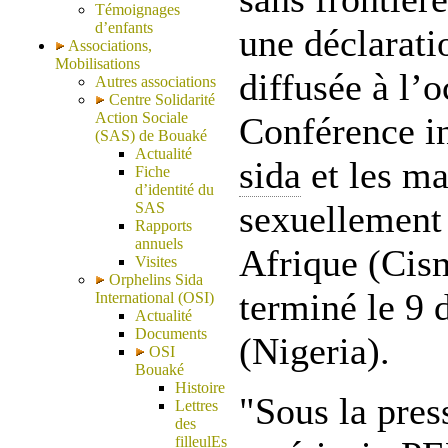
Témoignages
d’enfants
une déclarati
Associations,
Mobilisations
diffusée à l’o
Autres associations
Centre Solidarité
Action Sociale
Conférence in
(SAS) de Bouaké
Actualité
sida
et les ma
Fiche
d’identité du
sexuellement 
SAS
Rapports
annuels
Afrique (Cism
Visites
Orphelins Sida
terminé le 9
International (OSI)
Actualité
Documents
(Nigeria).
OSI
Bouaké
Histoire
"Sous la pre
Lettres
des
filleulEs