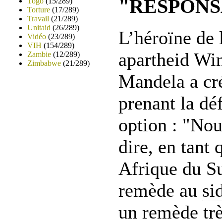
"RESPONS
Togo
(15/289)
Torture
(17/289)
Travail
(21/289)
Unitaid
(26/289)
L’héroïne de l
Vidéo
(23/289)
VIH
(154/289)
apartheid Wi
Zambie
(12/289)
Zimbabwe
(21/289)
Mandela a cré
prenant la dé
option : "No
dire, en tant
Afrique du Su
remède au
si
un remède trè