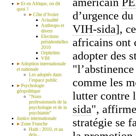
américain
PE
Et en Afrique, on dit
quoi ?
d’urgence du 
Côte d’Ivoire
Actualité
VIH
-
sida
], c
Anthropo et
divers
Elections
africains on
présidentielles
2010
adopter des s
Orphelins
VIH
Adoption internationale
"l’abstinence 
et nationale
Les adoptés dans
comme les me
l’espace public
Psychologie
géopolitique
lutter contre
"Nous
professionnels de la
sida
", affirme
psychologie et de la
psychiatrie"
Justice internationale
stratégie se f
Zone Franche
Haïti : 2010, et au
la promotion 
dela...