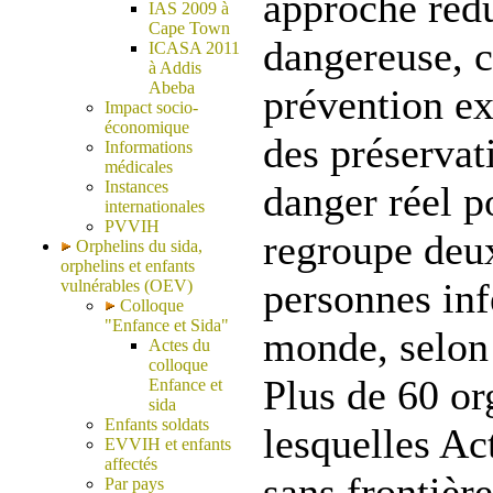
approche rédu
IAS 2009 à
Cape Town
dangereuse, c
ICASA 2011
à Addis
Abeba
prévention ex
Impact socio-
économique
des préservat
Informations
médicales
Instances
danger réel p
internationales
PVVIH
regroupe deux
Orphelins du sida,
orphelins et enfants
personnes inf
vulnérables (OEV)
Colloque
"Enfance et Sida"
monde, selon 
Actes du
colloque
Plus de 60 or
Enfance et
sida
Enfants soldats
lesquelles Ac
EVVIH et enfants
affectés
sans frontière
Par pays