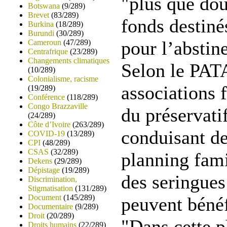
"plus que dou
Botswana
(9/289)
Brevet
(83/289)
fonds destin
Burkina
(18/289)
Burundi
(30/289)
pour l’abstine
Cameroun
(47/289)
Centrafrique
(23/289)
Changements climatiques
Selon le PAT
(10/289)
Colonialisme, racisme
associations 
(19/289)
Conférence
(118/289)
Congo Brazzaville
du préservatif
(24/289)
Côte d’Ivoire
(263/289)
conduisant d
COVID-19
(13/289)
CPI
(48/289)
CSAS
(32/289)
planning fami
Dekens
(29/289)
Dépistage
(19/289)
des seringues
Discrimination,
Stigmatisation
(131/289)
Document
(145/289)
peuvent béné
Documentaire
(9/289)
Droit
(20/289)
"Dans cette p
Droits humains
(22/289)