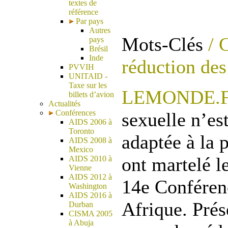
textes de
référence
Par pays
Autres
Mots-Clés
/ 
pays
Brésil
Inde
réduction des
PVVIH
UNITAID -
Taxe sur les
LEMONDE.
billets d’avion
Actualités
Conférences
sexuelle n’est
AIDS 2006 à
Toronto
adaptée à la
AIDS 2008 à
Mexico
ont martelé le
AIDS 2010 à
Vienne
AIDS 2012 à
14e Conféren
Washington
AIDS 2016 à
Afrique. Pré
Durban
CISMA 2005
à Abuja