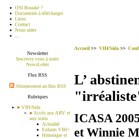
OSI Bouaké ?
Documents à télécharger
Liens
Contact
Nous aider
...
Accueil
>>
VIH/Sida
>>
Conf
Newsletter
Inscrivez vous à notre
NewsLetter
L’ abstine
Flux RSS
Abonnement au flux RSS
"irréaliste
Rubriques
VIH/Sida
Accès aux ARV et
ICASA 2005 
aux soins
Actualité
et Winnie 
Enfants VIH+
Historique et