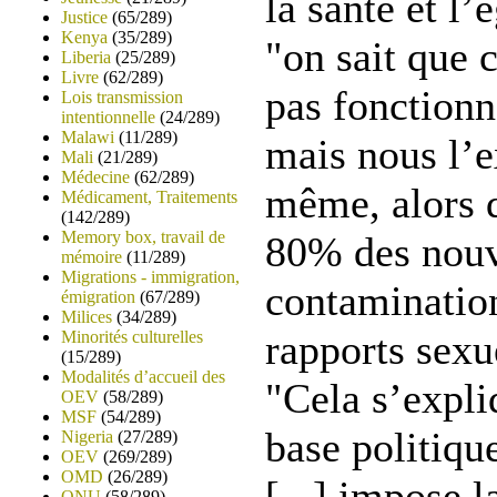
la santé et l’
Justice
(65/289)
Kenya
(35/289)
"on sait que c
Liberia
(25/289)
Livre
(62/289)
pas fonctionn
Lois transmission
intentionnelle
(24/289)
Malawi
(11/289)
mais nous l’e
Mali
(21/289)
Médecine
(62/289)
même, alors q
Médicament, Traitements
(142/289)
Memory box, travail de
80% des nouv
mémoire
(11/289)
Migrations - immigration,
contamination
émigration
(67/289)
Milices
(34/289)
rapports sexu
Minorités culturelles
(15/289)
Modalités d’accueil des
"Cela s’expli
OEV
(58/289)
MSF
(54/289)
base politiq
Nigeria
(27/289)
OEV
(269/289)
OMD
(26/289)
[...] impose 
ONU
(58/289)