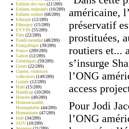
Enfants des rues
(21/289)
américaine, l’
Enfants maltraités
(10/289)
Enfants soldats
(68/289)
Ethiopie
(12/289)
préservatif e
Ethnopsy
(15/289)
EVVIH
(55/289)
prostituées, 
Film
(22/289)
Fonds mondial
(48/289)
Françafrique
(39/289)
routiers et...
France
(289/289)
Gabon
(12/289)
s’insurge Sh
Génériques
(59/289)
Genre
(22/289)
Guerre, violences
l’ONG améric
collectives
(149/289)
Guinée
(12/289)
access projec
Haïti
(15/289)
Handicap
(10/289)
Histoire
(49/289)
Pour Jodi Jac
Homosexualité,
Homophobie
(44/289)
Humanitaire
(47/289)
l’ONG améric
Inde
(34/289)
JAIV
(10/289)
Jeunesse
(21/289)