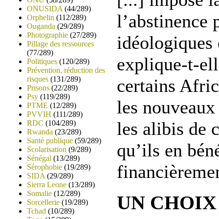
ONUSIDA
(44/289)
l’abstinence 
Orphelin
(112/289)
Ouganda
(29/289)
Photographie
(27/289)
idéologiques 
Pillage des ressources
(77/289)
explique-t-el
Politiques
(120/289)
Prévention, réduction des
risques
(131/289)
certains Afri
Prisons
(22/289)
Psy
(119/289)
les nouveaux 
PTME
(12/289)
PVVIH
(111/289)
les alibis de 
RDC
(104/289)
Rwanda
(23/289)
Santé publique
(59/289)
qu’ils en bén
Scolarisation
(9/289)
Sénégal
(13/289)
financièremen
Sérophobie
(19/289)
SIDA
(29/289)
Sierra Leone
(13/289)
Somalie
(12/289)
UN CHOIX
Sorcellerie
(19/289)
Tchad
(10/289)