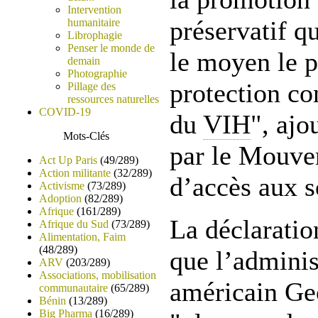
Intervention
préservatif q
humanitaire
Librophagie
Penser le monde de
le moyen le p
demain
Photographie
protection co
Pillage des
ressources naturelles
COVID-19
du
VIH
", ajo
Mots-Clés
par le Mouve
Act Up Paris
(49/289)
Action militante
(32/289)
d’accès aux 
Activisme
(73/289)
Adoption
(82/289)
Afrique
(161/289)
La déclaratio
Afrique du Sud
(73/289)
Alimentation, Faim
(48/289)
que l’adminis
ARV
(203/289)
Associations, mobilisation
américain Ge
communautaire
(65/289)
Bénin
(13/289)
Big Pharma
(16/289)