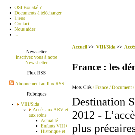
OSI Bouaké ?
Documents à télécharger
Liens
Contact
Nous aider
...
Accueil
>>
VIH/Sida
>>
Accè
Newsletter
Inscrivez vous à notre
NewsLetter
France : les dé
Flux RSS
Abonnement au flux RSS
Mots-Clés
/ France
/ Document
/
Rubriques
Destination S
VIH/Sida
Accès aux ARV et
2012 - L’accè
aux soins
Actualité
plus précaire
Enfants VIH+
Historique et