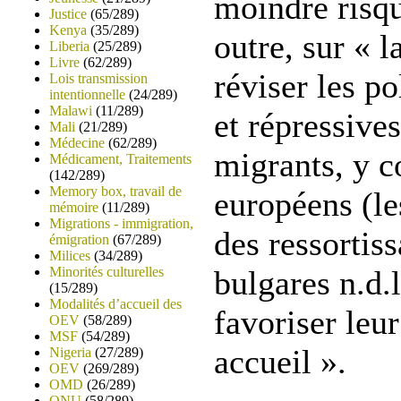
moindre risqu
Justice
(65/289)
Kenya
(35/289)
outre, sur « l
Liberia
(25/289)
Livre
(62/289)
réviser les po
Lois transmission
intentionnelle
(24/289)
Malawi
(11/289)
et répressive
Mali
(21/289)
Médecine
(62/289)
migrants, y c
Médicament, Traitements
(142/289)
Memory box, travail de
européens (le
mémoire
(11/289)
Migrations - immigration,
des ressortis
émigration
(67/289)
Milices
(34/289)
Minorités culturelles
bulgares n.d.l
(15/289)
Modalités d’accueil des
favoriser leur
OEV
(58/289)
MSF
(54/289)
accueil ».
Nigeria
(27/289)
OEV
(269/289)
OMD
(26/289)
ONU
(58/289)