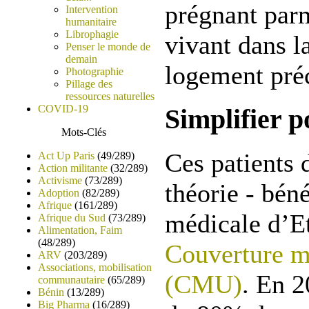
prégnant parm
Intervention
humanitaire
Librophagie
vivant dans l
Penser le monde de
demain
logement préc
Photographie
Pillage des
ressources naturelles
COVID-19
Simplifier 
Mots-Clés
Ces patients 
Act Up Paris
(49/289)
Action militante
(32/289)
Activisme
(73/289)
théorie - béné
Adoption
(82/289)
Afrique
(161/289)
médicale d’Et
Afrique du Sud
(73/289)
Alimentation, Faim
(48/289)
Couverture m
ARV
(203/289)
Associations, mobilisation
(CMU)
. En 2
communautaire
(65/289)
Bénin
(13/289)
Big Pharma
(16/289)