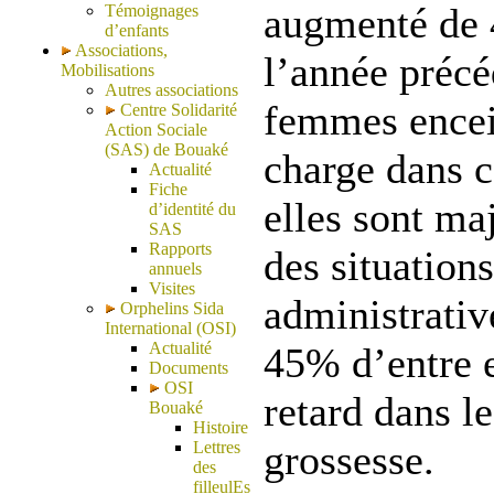
augmenté de 
Témoignages
d’enfants
Associations,
l’année précé
Mobilisations
Autres associations
femmes encei
Centre Solidarité
Action Sociale
(SAS) de Bouaké
charge dans c
Actualité
Fiche
elles sont ma
d’identité du
SAS
Rapports
des situations
annuels
Visites
administrative
Orphelins Sida
International (OSI)
Actualité
45% d’entre e
Documents
OSI
retard dans le
Bouaké
Histoire
grossesse.
Lettres
des
filleulEs