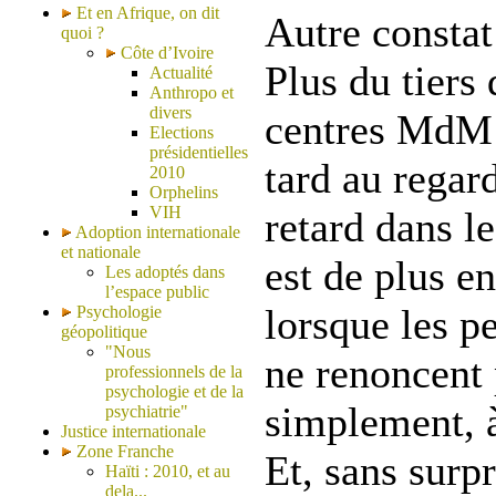
Et en Afrique, on dit
Autre constat 
quoi ?
Côte d’Ivoire
Plus du tiers 
Actualité
Anthropo et
divers
centres MdM 
Elections
présidentielles
tard au regard
2010
Orphelins
VIH
retard dans l
Adoption internationale
et nationale
est de plus en
Les adoptés dans
l’espace public
lorsque les p
Psychologie
géopolitique
"Nous
ne renoncent 
professionnels de la
psychologie et de la
simplement, à
psychiatrie"
Justice internationale
Zone Franche
Et, sans surpr
Haïti : 2010, et au
dela...