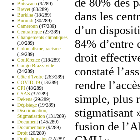
de 80% des pa
Botswana
(9/289)
Brevet
(83/289)
dans les cen
Burkina
(18/289)
Burundi
(30/289)
Cameroun
(47/289)
d’un disposit
Centrafrique
(23/289)
Changements climatiques
84% d’entre 
(10/289)
Colonialisme, racisme
droit effecti
(19/289)
Conférence
(118/289)
Congo Brazzaville
constaté l’as
(24/289)
Côte d’Ivoire
(263/289)
rendre l’accè
COVID-19
(13/289)
CPI
(48/289)
CSAS
(32/289)
simple, plus 
Dekens
(29/289)
Dépistage
(19/289)
stigmatisant 
Discrimination,
Stigmatisation
(131/289)
Document
(145/289)
fusion de l’
A
Documentaire
(9/289)
Droit
(20/289)
Droits humains
(22/289)