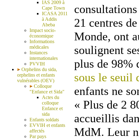
IAS 2009 à
consultations
Cape Town
ICASA 2011
21 centres d
à Addis
Abeba
Impact socio-
Monde, ont a
économique
Informations
soulignent se
médicales
Instances
internationales
plus de 98% d
PVVIH
Orphelins du sida,
sous le seuil 
orphelins et enfants
vulnérables (OEV)
Colloque
enfants ne so
"Enfance et Sida"
Actes du
« Plus de 2 8
colloque
Enfance et
sida
accueillis dan
Enfants soldats
EVVIH et enfants
MdM. Leur no
affectés
Par pays