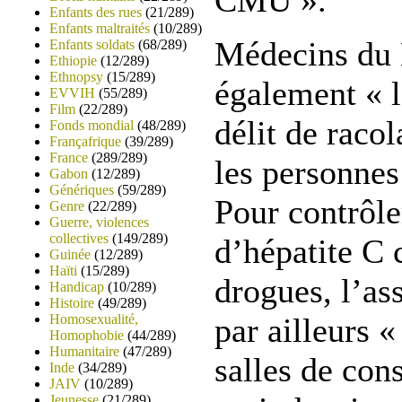
CMU ».
Enfants des rues
(21/289)
Enfants maltraités
(10/289)
Médecins du
Enfants soldats
(68/289)
Ethiopie
(12/289)
Ethnopsy
(15/289)
également « l
EVVIH
(55/289)
Film
(22/289)
délit de racol
Fonds mondial
(48/289)
Françafrique
(39/289)
France
(289/289)
les personnes 
Gabon
(12/289)
Génériques
(59/289)
Pour contrôle
Genre
(22/289)
Guerre, violences
collectives
(149/289)
d’hépatite C 
Guinée
(12/289)
Haïti
(15/289)
drogues, l’as
Handicap
(10/289)
Histoire
(49/289)
Homosexualité,
par ailleurs «
Homophobie
(44/289)
Humanitaire
(47/289)
salles de co
Inde
(34/289)
JAIV
(10/289)
Jeunesse
(21/289)