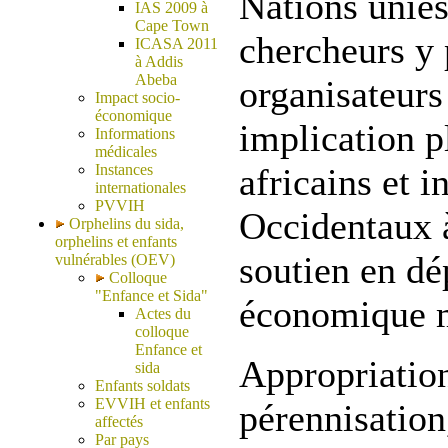
Nations unies
IAS 2009 à
Cape Town
chercheurs y 
ICASA 2011
à Addis
Abeba
organisateurs
Impact socio-
économique
implication p
Informations
médicales
Instances
africains et i
internationales
PVVIH
Occidentaux à
Orphelins du sida,
orphelins et enfants
soutien en dép
vulnérables (OEV)
Colloque
"Enfance et Sida"
économique 
Actes du
colloque
Enfance et
Appropriation
sida
Enfants soldats
EVVIH et enfants
pérennisation,
affectés
Par pays