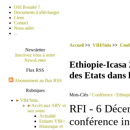
OSI Bouaké ?
Documents à télécharger
Liens
Contact
Nous aider
...
Accueil
>>
VIH/Sida
>>
Conf
Newsletter
Inscrivez vous à notre
NewsLetter
Ethiopie-Icasa 
Flux RSS
des Etats dans l
Abonnement au flux RSS
Rubriques
Mots-Clés
/ Conférence
/ Ethiopi
VIH/Sida
RFI - 6 Déce
Accès aux ARV et
aux soins
Actualité
conférence in
Enfants VIH+
Historique et