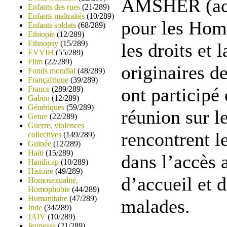
AMSHER (acr
Enfants des rues
(21/289)
Enfants maltraités
(10/289)
pour les Hom
Enfants soldats
(68/289)
Ethiopie
(12/289)
Ethnopsy
(15/289)
les droits et 
EVVIH
(55/289)
Film
(22/289)
originaires de
Fonds mondial
(48/289)
Françafrique
(39/289)
ont participé
France
(289/289)
Gabon
(12/289)
Génériques
(59/289)
réunion sur l
Genre
(22/289)
Guerre, violences
rencontrent 
collectives
(149/289)
Guinée
(12/289)
Haïti
(15/289)
dans l’accès 
Handicap
(10/289)
Histoire
(49/289)
d’accueil et 
Homosexualité,
Homophobie
(44/289)
Humanitaire
(47/289)
malades.
Inde
(34/289)
JAIV
(10/289)
Jeunesse
(21/289)