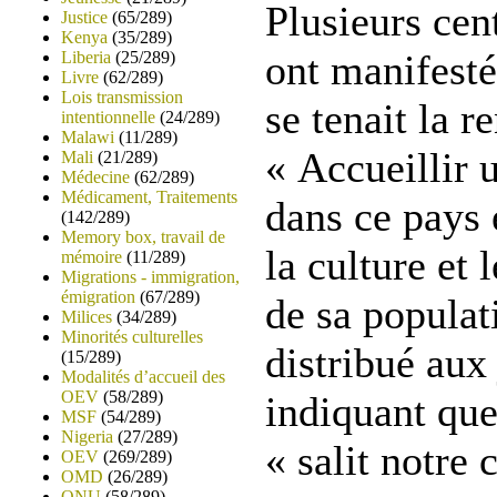
Plusieurs cen
Justice
(65/289)
Kenya
(35/289)
ont manifesté
Liberia
(25/289)
Livre
(62/289)
Lois transmission
se tenait la r
intentionnelle
(24/289)
Malawi
(11/289)
« Accueillir 
Mali
(21/289)
Médecine
(62/289)
Médicament, Traitements
dans ce pays 
(142/289)
Memory box, travail de
la culture et 
mémoire
(11/289)
Migrations - immigration,
émigration
(67/289)
de sa populati
Milices
(34/289)
Minorités culturelles
distribué aux 
(15/289)
Modalités d’accueil des
OEV
(58/289)
indiquant que
MSF
(54/289)
Nigeria
(27/289)
« salit notre 
OEV
(269/289)
OMD
(26/289)
ONU
(58/289)