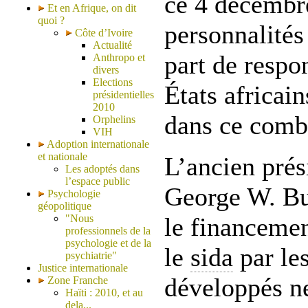
ce 4 décembre
Et en Afrique, on dit
quoi ?
personnalités 
Côte d’Ivoire
Actualité
part de respo
Anthropo et
divers
Elections
États africai
présidentielles
2010
dans ce comb
Orphelins
VIH
Adoption internationale
et nationale
L’ancien prés
Les adoptés dans
l’espace public
George W. Bu
Psychologie
géopolitique
"Nous
le financemen
professionnels de la
psychologie et de la
le
sida
par les
psychiatrie"
Justice internationale
développés ne 
Zone Franche
Haïti : 2010, et au
dela...