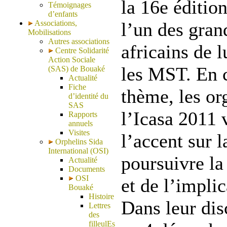
la 16e éditio
Témoignages
d’enfants
Associations,
l’un des gran
Mobilisations
Autres associations
africains de l
Centre Solidarité
Action Sociale
les MST. En c
(SAS) de Bouaké
Actualité
Fiche
thème, les or
d’identité du
SAS
l’Icasa 2011 
Rapports
annuels
Visites
l’accent sur l
Orphelins Sida
International (OSI)
poursuivre la
Actualité
Documents
OSI
et de l’implic
Bouaké
Histoire
Dans leur dis
Lettres
des
filleulEs