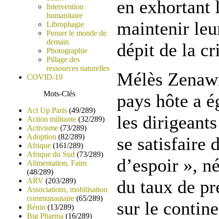
en exhortant 
Intervention
humanitaire
maintenir leu
Librophagie
Penser le monde de
demain
dépit de la c
Photographie
Pillage des
ressources naturelles
Mélès Zenawi,
COVID-19
Mots-Clés
pays hôte a 
Act Up Paris
(49/289)
les dirigeants
Action militante
(32/289)
Activisme
(73/289)
Adoption
(82/289)
se satisfaire 
Afrique
(161/289)
Afrique du Sud
(73/289)
d’espoir », n
Alimentation, Faim
(48/289)
ARV
(203/289)
du taux de p
Associations, mobilisation
communautaire
(65/289)
sur le contine
Bénin
(13/289)
Big Pharma
(16/289)