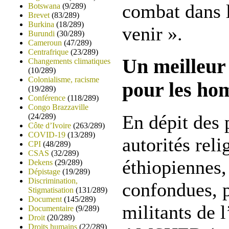
combat dans 
Botswana
(9/289)
Brevet
(83/289)
Burkina
(18/289)
venir ».
Burundi
(30/289)
Cameroun
(47/289)
Centrafrique
(23/289)
Un meilleur 
Changements climatiques
(10/289)
Colonialisme, racisme
pour les ho
(19/289)
Conférence
(118/289)
Congo Brazzaville
En dépit des 
(24/289)
Côte d’Ivoire
(263/289)
COVID-19
(13/289)
autorités reli
CPI
(48/289)
CSAS
(32/289)
éthiopiennes
Dekens
(29/289)
Dépistage
(19/289)
Discrimination,
confondues, 
Stigmatisation
(131/289)
Document
(145/289)
militants de l
Documentaire
(9/289)
Droit
(20/289)
Droits humains
(22/289)