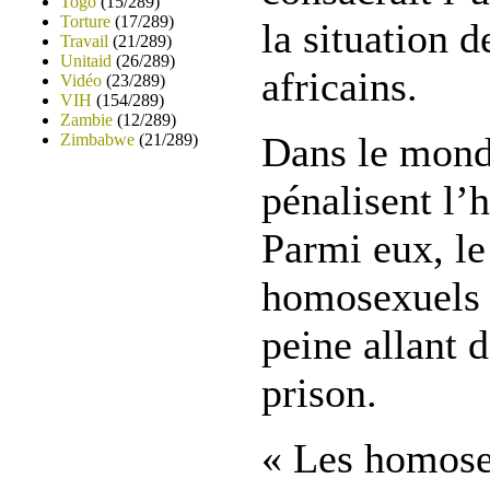
Togo
(15/289)
Torture
(17/289)
la situation 
Travail
(21/289)
Unitaid
(26/289)
africains.
Vidéo
(23/289)
VIH
(154/289)
Zambie
(12/289)
Dans le mond
Zimbabwe
(21/289)
pénalisent l’
Parmi eux, l
homosexuels 
peine allant 
prison.
« Les homose