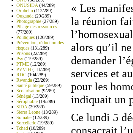
« Les manifes
ONUSIDA
(44/289)
Orphelin
(112/289)
Ouganda
(29/289)
la réunion fa
Photographie
(27/289)
Pillage des ressources
l’homosexuali
(77/289)
Politiques
(120/289)
Prévention, réduction des
alors qu’il ne
risques
(131/289)
Prisons
(22/289)
demander l’ég
Psy
(119/289)
PTME
(12/289)
PVVIH
(111/289)
services et a
RDC
(104/289)
Rwanda
(23/289)
pour les hom
Santé publique
(59/289)
Scolarisation
(9/289)
indiquait un p
Sénégal
(13/289)
Sérophobie
(19/289)
SIDA
(29/289)
Sierra Leone
(13/289)
Ce lundi 5 dé
Somalie
(12/289)
Sorcellerie
(19/289)
consacrait l’
Tchad
(10/289)