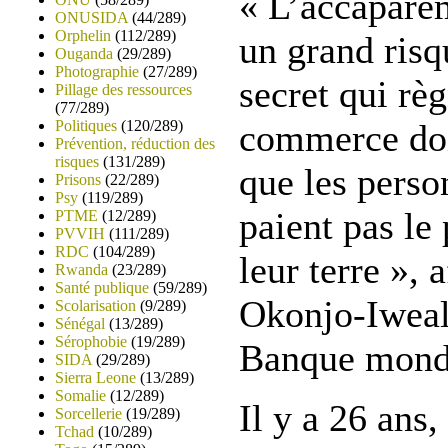
« L’accaparem
ONUSIDA
(44/289)
Orphelin
(112/289)
un grand risq
Ouganda
(29/289)
Photographie
(27/289)
secret qui rè
Pillage des ressources
(77/289)
Politiques
(120/289)
commerce doit
Prévention, réduction des
risques
(131/289)
que les perso
Prisons
(22/289)
Psy
(119/289)
paient pas le 
PTME
(12/289)
PVVIH
(111/289)
RDC
(104/289)
leur terre »,
Rwanda
(23/289)
Santé publique
(59/289)
Okonjo-Iweala
Scolarisation
(9/289)
Sénégal
(13/289)
Sérophobie
(19/289)
Banque mond
SIDA
(29/289)
Sierra Leone
(13/289)
Somalie
(12/289)
Il y a 26 ans,
Sorcellerie
(19/289)
Tchad
(10/289)