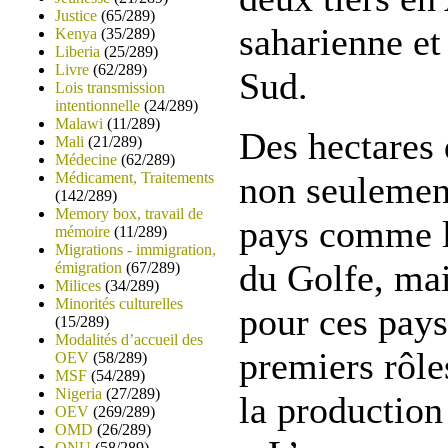
Justice
(65/289)
saharienne e
Kenya
(35/289)
Liberia
(25/289)
Livre
(62/289)
Sud.
Lois transmission
intentionnelle
(24/289)
Malawi
(11/289)
Des hectares d
Mali
(21/289)
Médecine
(62/289)
Médicament, Traitements
non seulement
(142/289)
Memory box, travail de
pays comme l
mémoire
(11/289)
Migrations - immigration,
du Golfe, ma
émigration
(67/289)
Milices
(34/289)
Minorités culturelles
pour ces pays
(15/289)
Modalités d’accueil des
premiers rôle
OEV
(58/289)
MSF
(54/289)
Nigeria
(27/289)
la production
OEV
(269/289)
OMD
(26/289)
ONU
(58/289)