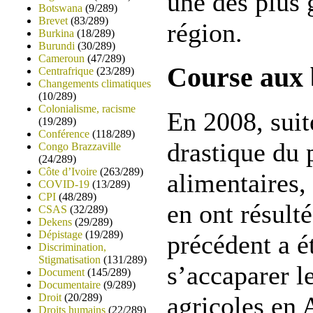
une des plus 
Botswana
(9/289)
Brevet
(83/289)
région.
Burkina
(18/289)
Burundi
(30/289)
Cameroun
(47/289)
Course aux 
Centrafrique
(23/289)
Changements climatiques
(10/289)
Colonialisme, racisme
En 2008, suit
(19/289)
Conférence
(118/289)
drastique du 
Congo Brazzaville
(24/289)
Côte d’Ivoire
(263/289)
alimentaires,
COVID-19
(13/289)
CPI
(48/289)
en ont résult
CSAS
(32/289)
Dekens
(29/289)
Dépistage
(19/289)
précédent a é
Discrimination,
Stigmatisation
(131/289)
s’accaparer l
Document
(145/289)
Documentaire
(9/289)
Droit
(20/289)
agricoles en 
Droits humains
(22/289)