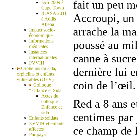
fait un peu m
IAS 2009 à
Cape Town
ICASA 2011
Accroupi, un
à Addis
Abeba
arrache la ma
Impact socio-
économique
Informations
poussé au mi
médicales
Instances
canne à sucre
internationales
PVVIH
dernière lui 
Orphelins du sida,
orphelins et enfants
vulnérables (OEV)
coin de l’œil.
Colloque
"Enfance et Sida"
Actes du
Red a 8 ans e
colloque
Enfance et
sida
centimes par 
Enfants soldats
EVVIH et enfants
ce champ de l
affectés
Par pays