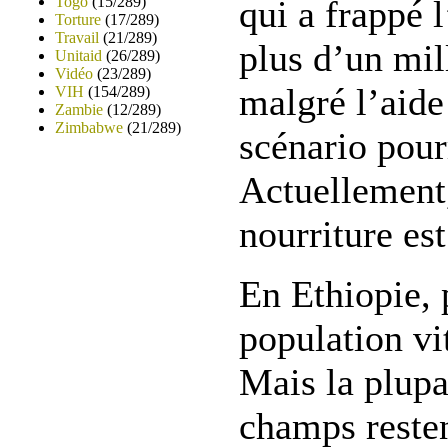
Togo
(15/289)
qui a frappé l
Torture
(17/289)
Travail
(21/289)
plus d’un mil
Unitaid
(26/289)
Vidéo
(23/289)
malgré l’aide
VIH
(154/289)
Zambie
(12/289)
Zimbabwe
(21/289)
scénario pour
Actuellement,
nourriture es
En Ethiopie, 
population vit
Mais la plupa
champs restent