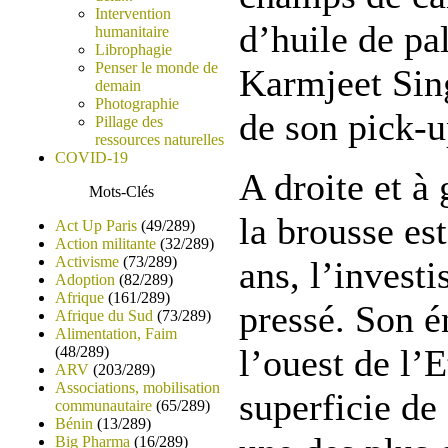
Intervention
d’huile de pa
humanitaire
Librophagie
Penser le monde de
Karmjeet Sin
demain
Photographie
de son pick-u
Pillage des
ressources naturelles
COVID-19
A droite et à 
Mots-Clés
la brousse es
Act Up Paris
(49/289)
Action militante
(32/289)
Activisme
(73/289)
ans, l’investi
Adoption
(82/289)
Afrique
(161/289)
pressé. Son 
Afrique du Sud
(73/289)
Alimentation, Faim
l’ouest de l’
(48/289)
ARV
(203/289)
Associations, mobilisation
superficie de
communautaire
(65/289)
Bénin
(13/289)
Big Pharma
(16/289)