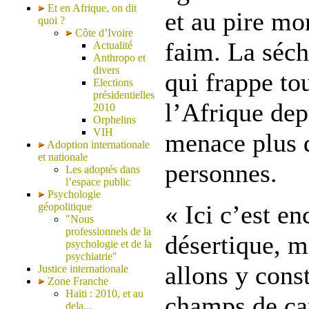
Et en Afrique, on dit
et au pire mo
quoi ?
Côte d’Ivoire
faim. La séch
Actualité
Anthropo et
divers
qui frappe to
Elections
présidentielles
l’Afrique de
2010
Orphelins
VIH
menace plus 
Adoption internationale
et nationale
personnes.
Les adoptés dans
l’espace public
Psychologie
« Ici c’est e
géopolitique
"Nous
professionnels de la
désertique, m
psychologie et de la
psychiatrie"
allons y cons
Justice internationale
Zone Franche
Haïti : 2010, et au
champs de can
dela...