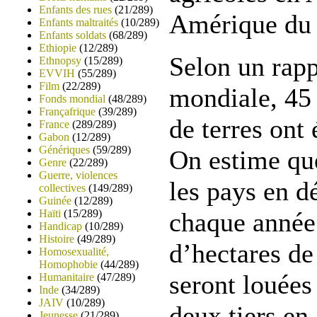
Enfants des rues
(21/289)
Amérique du 
Enfants maltraités
(10/289)
Enfants soldats
(68/289)
Ethiopie
(12/289)
Selon un rapp
Ethnopsy
(15/289)
EVVIH
(55/289)
Film
(22/289)
mondiale, 45 
Fonds mondial
(48/289)
Françafrique
(39/289)
de terres ont
France
(289/289)
Gabon
(12/289)
Génériques
(59/289)
On estime que
Genre
(22/289)
Guerre, violences
les pays en 
collectives
(149/289)
Guinée
(12/289)
Haïti
(15/289)
chaque année 
Handicap
(10/289)
Histoire
(49/289)
d’hectares de
Homosexualité,
Homophobie
(44/289)
seront louées
Humanitaire
(47/289)
Inde
(34/289)
JAIV
(10/289)
deux tiers en
Jeunesse
(21/289)