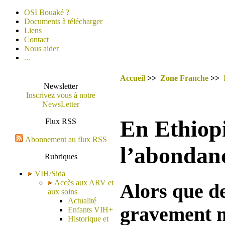
OSI Bouaké ?
Documents à télécharger
Liens
Contact
Nous aider
...
Accueil
>>
Zone Franche
>>
Newsletter
Inscrivez vous à notre
NewsLetter
En Ethiopi
Flux RSS
Abonnement au flux RSS
l’abondan
Rubriques
VIH/Sida
Accès aux ARV et
Alors que de
aux soins
Actualité
gravement m
Enfants VIH+
Historique et