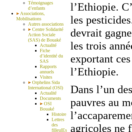
Témoignages
l’Ethiopie. C
d’enfants
Associations,
les pesticide
Mobilisations
Autres associations
devrait gagne
Centre Solidarité
Action Sociale
(SAS) de Bouaké
les trois anné
Actualité
Fiche
exportant ces
d’identité du
SAS
Rapports
l’Ethiopie.
annuels
Visites
Orphelins Sida
Dans l’un des
International (OSI)
Actualité
Documents
pauvres au m
OSI
Bouaké
l’accaparemen
Histoire
Lettres
agricoles ne 
des
filleulEs