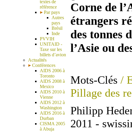
textes de
Corne de l’A
référence
Par pays
étrangers r
Autres
pays
Brésil
des tonnes d
Inde
PVVIH
l’Asie ou de
UNITAID -
Taxe sur les
billets d’avion
Actualités
Conférences
AIDS 2006 à
Toronto
Mots-Clés
/ E
AIDS 2008 à
Mexico
Pillage des r
AIDS 2010 à
Vienne
AIDS 2012 à
Philipp Hedem
Washington
AIDS 2016 à
Durban
2011 - swissi
CISMA 2005
à Abuja