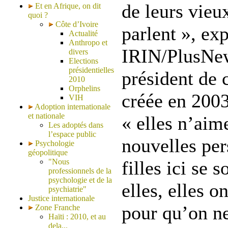
de leurs vieux
Et en Afrique, on dit
quoi ?
Côte d’Ivoire
parlent », ex
Actualité
Anthropo et
IRIN/PlusNew
divers
Elections
présidentielles
président de 
2010
Orphelins
créée en 2003.
VIH
Adoption internationale
et nationale
« elles n’aim
Les adoptés dans
l’espace public
nouvelles per
Psychologie
géopolitique
"Nous
filles ici se 
professionnels de la
psychologie et de la
elles, elles 
psychiatrie"
Justice internationale
pour qu’on ne
Zone Franche
Haïti : 2010, et au
dela...