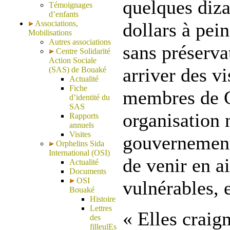
quelques diza
Témoignages
d’enfants
Associations,
dollars à pei
Mobilisations
Autres associations
sans préserva
Centre Solidarité
Action Sociale
arriver des vi
(SAS) de Bouaké
Actualité
Fiche
membres de 
d’identité du
SAS
organisation 
Rapports
annuels
Visites
gouvernementa
Orphelins Sida
International (OSI)
de venir en a
Actualité
Documents
OSI
vulnérables, e
Bouaké
Histoire
Lettres
« Elles craign
des
filleulEs