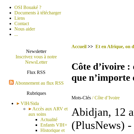
OSI Bouaké ?
Documents à télécharger
Liens
Contact
Nous aider
...
Accueil
>>
Et en Afrique, on d
Newsletter
Inscrivez vous à notre
NewsLetter
Côte d’ivoire 
Flux RSS
que n’importe 
Abonnement au flux RSS
Rubriques
Mots-Clés
/ Côte d’Ivoire
VIH/Sida
Abidjan, 12 a
Accès aux ARV et
aux soins
Actualité
(PlusNews) - 
Enfants VIH+
Historique et