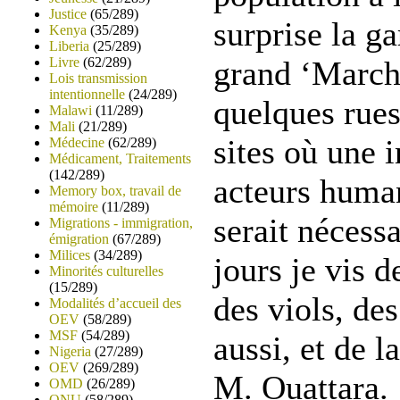
Justice
(65/289)
surprise la ga
Kenya
(35/289)
Liberia
(25/289)
Livre
(62/289)
grand ‘March
Lois transmission
intentionnelle
(24/289)
quelques rue
Malawi
(11/289)
Mali
(21/289)
sites où une 
Médecine
(62/289)
Médicament, Traitements
(142/289)
acteurs human
Memory box, travail de
mémoire
(11/289)
serait nécessa
Migrations - immigration,
émigration
(67/289)
Milices
(34/289)
jours je vis d
Minorités culturelles
(15/289)
des viols, de
Modalités d’accueil des
OEV
(58/289)
MSF
(54/289)
aussi, et de l
Nigeria
(27/289)
OEV
(269/289)
M. Ouattara.
OMD
(26/289)
ONU
(58/289)