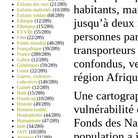
Enfants des rues
(21/289)
habitants, ma
Enfants maltraités
(10/289)
Enfants soldats
(68/289)
jusqu’à deux 
Ethiopie
(12/289)
Ethnopsy
(15/289)
EVVIH
(55/289)
personnes par
Film
(22/289)
Fonds mondial
(48/289)
transporteur
Françafrique
(39/289)
France
(289/289)
Gabon
(12/289)
confondus, ve
Génériques
(59/289)
Genre
(22/289)
région Afriqu
Guerre, violences
collectives
(149/289)
Guinée
(12/289)
Une cartograp
Haïti
(15/289)
Handicap
(10/289)
Histoire
(49/289)
vulnérabilité
Homosexualité,
Homophobie
(44/289)
Fonds des Na
Humanitaire
(47/289)
Inde
(34/289)
JAIV
(10/289)
population a 
Jeunesse
(21/289)