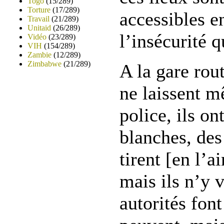
Togo
(15/289)
Torture
(17/289)
accessibles e
Travail
(21/289)
Unitaid
(26/289)
l’insécurité q
Vidéo
(23/289)
VIH
(154/289)
Zambie
(12/289)
Zimbabwe
(21/289)
A la gare rout
ne laissent m
police, ils on
blanches, des 
tirent [en l’a
mais ils n’y 
autorités font