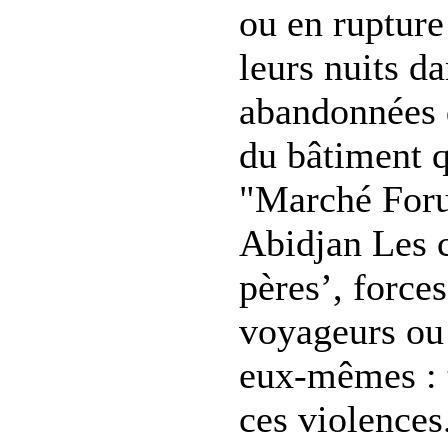
ou en rupture
leurs nuits d
abandonnées 
du bâtiment q
"Marché For
Abidjan Les c
pères’, forces
voyageurs ou 
eux-mêmes : t
ces violences