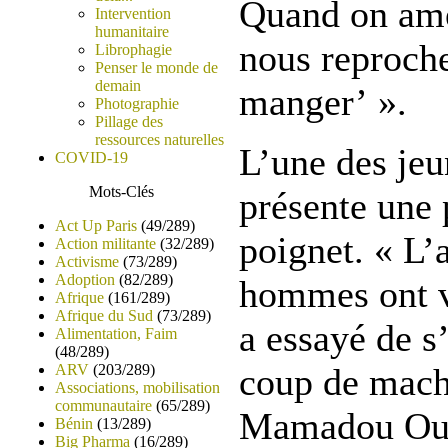
Quand on amè
Intervention
humanitaire
nous reproche
Librophagie
Penser le monde de
demain
manger’ ».
Photographie
Pillage des
ressources naturelles
L’une des jeun
COVID-19
Mots-Clés
présente une 
Act Up Paris
(49/289)
poignet. « L’a
Action militante
(32/289)
Activisme
(73/289)
Adoption
(82/289)
hommes ont vo
Afrique
(161/289)
Afrique du Sud
(73/289)
a essayé de s’
Alimentation, Faim
(48/289)
ARV
(203/289)
coup de mache
Associations, mobilisation
communautaire
(65/289)
Mamadou Oua
Bénin
(13/289)
Big Pharma
(16/289)