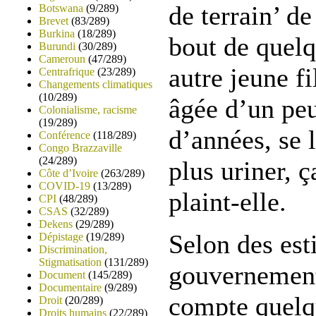
de terrain’ d
Botswana
(9/289)
Brevet
(83/289)
Burkina
(18/289)
bout de quel
Burundi
(30/289)
Cameroun
(47/289)
autre jeune fi
Centrafrique
(23/289)
Changements climatiques
(10/289)
âgée d’un peu
Colonialisme, racisme
(19/289)
d’années, se 
Conférence
(118/289)
Congo Brazzaville
(24/289)
plus uriner, ç
Côte d’Ivoire
(263/289)
COVID-19
(13/289)
plaint-elle.
CPI
(48/289)
CSAS
(32/289)
Dekens
(29/289)
Selon des est
Dépistage
(19/289)
Discrimination,
Stigmatisation
(131/289)
gouvernement
Document
(145/289)
Documentaire
(9/289)
compte quelq
Droit
(20/289)
Droits humains
(22/289)