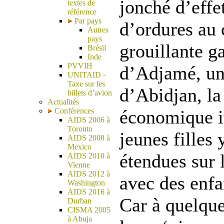
jonché d’effe
textes de
référence
Par pays
d’ordures au 
Autres
pays
grouillante ga
Brésil
Inde
PVVIH
d’Adjamé, un 
UNITAID -
Taxe sur les
d’Abidjan, la
billets d’avion
Actualités
Conférences
économique i
AIDS 2006 à
Toronto
jeunes filles 
AIDS 2008 à
Mexico
étendues sur l
AIDS 2010 à
Vienne
AIDS 2012 à
avec des enfa
Washington
AIDS 2016 à
Car à quelque
Durban
CISMA 2005
à Abuja