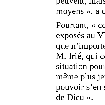
peuvent, mais
moyens », a d
Pourtant, « c
exposés au
V
que n’importe
M. Irié, qui c
situation pour
même plus je
pouvoir s’en s
de Dieu ».