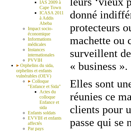
leurs ‘vieux 
IAS 2009 à
Cape Town
donné indiff
ICASA 2011
à Addis
Abeba
protecteurs o
Impact socio-
économique
machette ou c
Informations
médicales
Instances
surveillent de
internationales
PVVIH
« business ».
Orphelins du sida,
orphelins et enfants
vulnérables (OEV)
Elles sont une
Colloque
"Enfance et Sida"
Actes du
réunies ce ma
colloque
Enfance et
clients pour 
sida
Enfants soldats
EVVIH et enfants
passe qui se 
affectés
Par pays