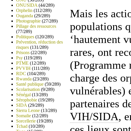
ONUSIDA
(44/289)
Mais les acti
Orphelin
(112/289)
Ouganda
(29/289)
Photographie
(27/289)
populations q
Pillage des ressources
(77/289)
‘hautement vu
Politiques
(120/289)
Prévention, réduction des
risques
(131/289)
rares, ont re
Prisons
(22/289)
Psy
(119/289)
(Programme n
PTME
(12/289)
PVVIH
(111/289)
RDC
(104/289)
charge des or
Rwanda
(23/289)
Santé publique
(59/289)
vulnérables) 
Scolarisation
(9/289)
Sénégal
(13/289)
Sérophobie
(19/289)
partenaires de
SIDA
(29/289)
Sierra Leone
(13/289)
VIH
/
SIDA
, 
Somalie
(12/289)
Sorcellerie
(19/289)
ces lieux son
Tchad
(10/289)