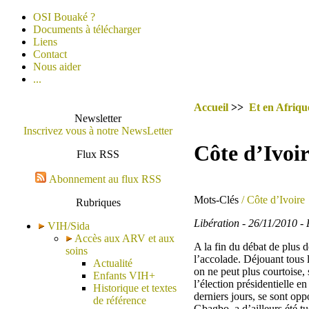
OSI Bouaké ?
Documents à télécharger
Liens
Contact
Nous aider
...
Accueil
>>
Et en Afrique
Newsletter
Inscrivez vous à notre NewsLetter
Côte d’Ivoir
Flux RSS
Abonnement au flux RSS
Mots-Clés
/ Côte d’Ivoire
Rubriques
Libération - 26/11/2010 
VIH/Sida
Accès aux ARV et aux
A la fin du débat de plus d
soins
l’accolade. Déjouant tous 
Actualité
on ne peut plus courtoise, 
Enfants VIH+
l’élection présidentielle e
Historique et textes
derniers jours, se sont op
de référence
Gbagbo, a d’ailleurs été t