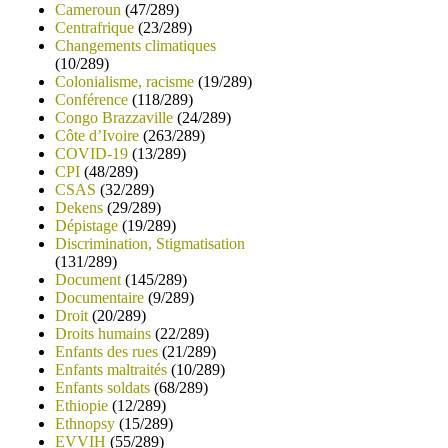
Cameroun
(47/289)
Centrafrique
(23/289)
Changements climatiques
(10/289)
Colonialisme, racisme
(19/289)
Conférence
(118/289)
Congo Brazzaville
(24/289)
Côte d’Ivoire
(263/289)
COVID-19
(13/289)
CPI
(48/289)
CSAS
(32/289)
Dekens
(29/289)
Dépistage
(19/289)
Discrimination, Stigmatisation
(131/289)
Document
(145/289)
Documentaire
(9/289)
Droit
(20/289)
Droits humains
(22/289)
Enfants des rues
(21/289)
Enfants maltraités
(10/289)
Enfants soldats
(68/289)
Ethiopie
(12/289)
Ethnopsy
(15/289)
EVVIH
(55/289)