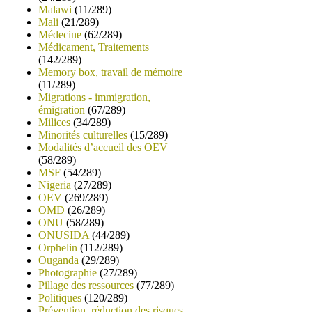
Malawi
(11/289)
Mali
(21/289)
Médecine
(62/289)
Médicament, Traitements
(142/289)
Memory box, travail de mémoire
(11/289)
Migrations - immigration,
émigration
(67/289)
Milices
(34/289)
Minorités culturelles
(15/289)
Modalités d’accueil des OEV
(58/289)
MSF
(54/289)
Nigeria
(27/289)
OEV
(269/289)
OMD
(26/289)
ONU
(58/289)
ONUSIDA
(44/289)
Orphelin
(112/289)
Ouganda
(29/289)
Photographie
(27/289)
Pillage des ressources
(77/289)
Politiques
(120/289)
Prévention, réduction des risques