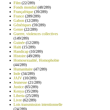
Film
(22/289)
Fonds mondial
(48/289)
Françafrique
(39/289)
France
(289/289)
Gabon
(12/289)
Génériques
(59/289)
Genre
(22/289)
Guerre, violences collectives
(149/289)
Guinée
(12/289)
Haïti
(15/289)
Handicap
(10/289)
Histoire
(49/289)
Homosexualité, Homophobie
(44/289)
Humanitaire
(47/289)
Inde
(34/289)
JAIV
(10/289)
Jeunesse
(21/289)
Justice
(65/289)
Kenya
(35/289)
Liberia
(25/289)
Livre
(62/289)
Lois transmission intentionnelle
(24/289)