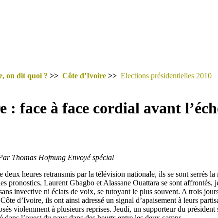
, on dit quoi ?
>>
Côte d’Ivoire
>>
Elections présidentielles 2010
e : face à face cordial avant l’éc
- Par Thomas Hofnung Envoyé spécial
e deux heures retransmis par la télévision nationale, ils se sont serrés 
les pronostics, Laurent Gbagbo et Alassane Ouattara se sont affrontés, j
sans invective ni éclats de voix, se tutoyant le plus souvent. A trois jou
n Côte d’Ivoire, ils ont ainsi adressé un signal d’apaisement à leurs parti
posés violemment à plusieurs reprises. Jeudi, un supporteur du président 
ué dans l’ouest du pays dans des heurts entre les deux camps.