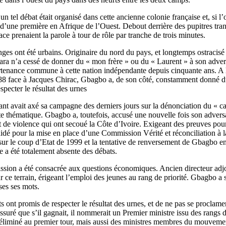
’un tel débat était organisé dans cette ancienne colonie française et, si l
d’une première en Afrique de l’Ouest. Debout derrière des pupitres tran
face prenaient la parole à tour de rôle par tranche de trois minutes.
ges ont été urbains. Originaire du nord du pays, et longtemps ostracis
tara n’a cessé de donner du « mon frère » ou du « Laurent » à son adv
rtenance commune à cette nation indépendante depuis cinquante ans. A 
88 face à Jacques Chirac, Gbagbo a, de son côté, constamment donné d
specter le résultat des urnes
ant avait axé sa campagne des derniers jours sur la dénonciation du « ca
ette thématique. Gbagbo a, toutefois, accusé une nouvelle fois son adversa
t de violence qui ont secoué la Côte d’Ivoire. Exigeant des preuves pour
aidé pour la mise en place d’une Commission Vérité et réconciliation à la
 sur le coup d’Etat de 1999 et la tentative de renversement de Gbagbo e
e a été totalement absente des débats.
ission a été consacrée aux questions économiques. Ancien directeur adj
sur ce terrain, érigeant l’emploi des jeunes au rang de priorité. Gbagbo a 
ses ses mots.
s ont promis de respecter le résultat des urnes, et de ne pas se proclam
suré que s’il gagnait, il nommerait un Premier ministre issu des rangs d
 éliminé au premier tour, mais aussi des ministres membres du mouveme