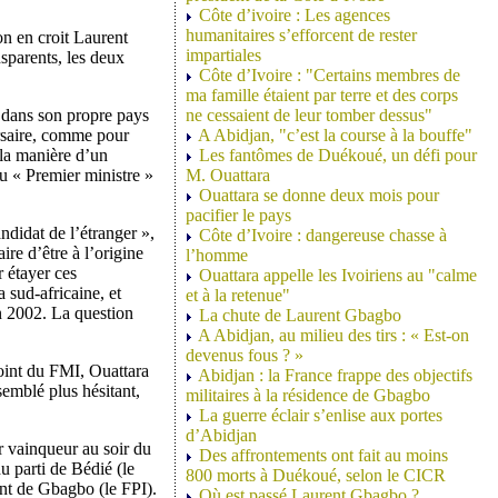
Côte d’ivoire : Les agences
humanitaires s’efforcent de rester
’on en croit Laurent
impartiales
sparents, les deux
Côte d’Ivoire : "Certains membres de
ma famille étaient par terre et des corps
é dans son propre pays
ne cessaient de leur tomber dessus"
ersaire, comme pour
A Abidjan, "c’est la course à la bouffe"
la manière d’un
Les fantômes de Duékoué, un défi pour
u « Premier ministre »
M. Ouattara
Ouattara se donne deux mois pour
pacifier le pays
ndidat de l’étranger »,
Côte d’Ivoire : dangereuse chasse à
ire d’être à l’origine
l’homme
 étayer ces
Ouattara appelle les Ivoiriens au "calme
 sud-africaine, et
et à la retenue"
n 2002. La question
La chute de Laurent Gbagbo
A Abidjan, au milieu des tirs : « Est-on
devenus fous ? »
oint du FMI, Ouattara
Abidjan : la France frappe des objectifs
semblé plus hésitant,
militaires à la résidence de Gbagbo
La guerre éclair s’enlise aux portes
d’Abidjan
er vainqueur au soir du
Des affrontements ont fait au moins
u parti de Bédié (le
800 morts à Duékoué, selon le CICR
nt de Gbagbo (le FPI).
Où est passé Laurent Gbagbo ?