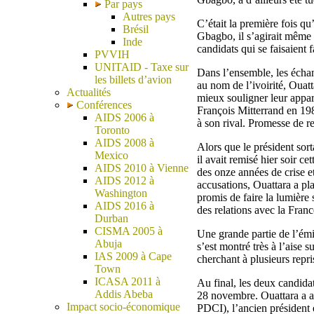
Par pays
Autres pays
C’était la première fois qu
Brésil
Gbagbo, il s’agirait même 
Inde
candidats qui se faisaient 
PVVIH
UNITAID - Taxe sur
Dans l’ensemble, les échan
les billets d’avion
au nom de l’ivoirité, Ouat
Actualités
mieux souligner leur appa
Conférences
François Mitterrand en 19
AIDS 2006 à
à son rival. Promesse de re
Toronto
AIDS 2008 à
Alors que le président sort
Mexico
il avait remisé hier soir c
AIDS 2010 à Vienne
des onze années de crise e
AIDS 2012 à
accusations, Ouattara a pl
Washington
promis de faire la lumière
AIDS 2016 à
des relations avec la Franc
Durban
CISMA 2005 à
Une grande partie de l’ém
Abuja
s’est montré très à l’aise 
IAS 2009 à Cape
cherchant à plusieurs repri
Town
ICASA 2011 à
Au final, les deux candidat
Addis Abeba
28 novembre. Ouattara a as
Impact socio-économique
PDCI), l’ancien président