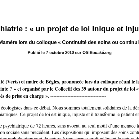
iatrie : « un projet de loi inique et inj
Mamère lors du colloque « Continuité des soins ou continuit
Publié le 7 octobre 2010 sur OSIBouaké.org
 (Verts) et maire de Bègles, prononcée lors du colloque réuni le lu
nte ? » et organisé par le Collectif des 39 autour du projet de loi «
ités de prise en charge ».
------------------------------------
s écologistes dans ce débat. Nous sommes totalement solidaires de la dém
iatriques. Ce projet de loi est inique, injuste et il transforme le patient e
 psychiatrique de 72 heures, sans avocat, au seul motif d’une menace à 
sion sociale sans précédent. Les dispositions qui imposent des soins cont
ins ambulatoires sont de nature à transformer profondément la nature des