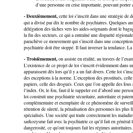
d’une personne en crise importante, pouvant porter 
- Deuxièmement,
cette loi s’inscrit dans une stratégie de
qui a divisé par dix le nombre de psychiatres. Quelques anné
délégation des tâches vers les aides-soignants dont le baga
la fin des secteurs, ce qui a entraîné une disparité région
parachève ce mouvement qui s’inscrit dans une conception 
psychiatrie doit être stoppé. Il faut inverser la tendance.
- Troisièmement,
on assiste en réalité, au travers de l’e
L’existence de ce projet de loi s’inscrit évidemment dans 
apparaissent dès lors qu’il y a un fait divers. Cette loi s’i
des exceptions à la norme. L’exception des prostitués, celle
papiers, celle des drogués. Ceux que l’on appelle des fous
l’index. Or, le fou, faut-il le rappeler est d’abord une pers
loi construit une psychiatrie sécuritaire, autoritaire et pate
complémentaire et exemplaire de ce phénomène de surveillance
rétention de sûreté, la pénalisation des personnes les plus 
spécialisés. Une société qui traite correctement les maladies
sarkozysme fait avec la psychiatrie ce qu’il fait en général 
dangerosité, ce qu’ont toujours fait les régimes autoritaire