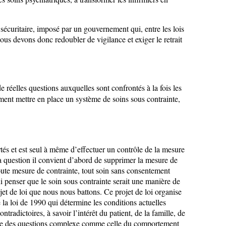
f sécuritaire, imposé par un gouvernement qui, entre les lois
Nous devons donc redoubler de vigilance et exiger le retrait
e réelles questions auxquelles sont confrontés à la fois les
ivement mettre en place un système de soins sous contrainte,
rtés et est seul à même d’effectuer un contrôle de la mesure
r la question il convient d’abord de supprimer la mesure de
 toute mesure de contrainte, tout soin sans consentement
 ni penser que le soin sous contrainte serait une manière de
jet de loi que nous nous battons. Ce projet de loi organise
la loi de 1990 qui détermine les conditions actuelles
adictoires, à savoir l’intérêt du patient, de la famille, de
 règle des questions complexe comme celle du comportement