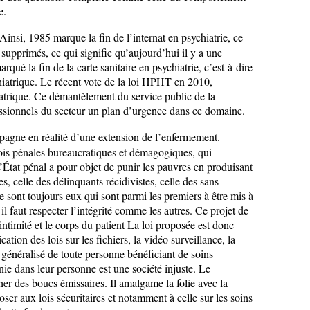
e.
Ainsi, 1985 marque la fin de l’internat en psychiatrie, ce
 supprimés, ce qui signifie qu’aujourd’hui il y a une
ué la fin de la carte sanitaire en psychiatrie, c’est-à-dire
ychiatrique. Le récent vote de la loi HPHT en 2010,
atrique. Ce démantèlement du service public de la
ofessionnels du secteur un plan d’urgence dans ce domaine.
ompagne en réalité d’une extension de l’enfermement.
lois pénales bureaucratiques et démagogiques, qui
. L’État pénal a pour objet de punir les pauvres en produisant
, celle des délinquants récidivistes, celle des sans
 sont toujours eux qui sont parmi les premiers à être mis à
il faut respecter l’intégrité comme les autres. Ce projet de
l’intimité et le corps du patient La loi proposée est donc
ion des lois sur les fichiers, la vidéo surveillance, la
l généralisé de toute personne bénéficiant de soins
 nie dans leur personne est une société injuste. Le
cher des boucs émissaires. Il amalgame la folie avec la
ser aux lois sécuritaires et notamment à celle sur les soins