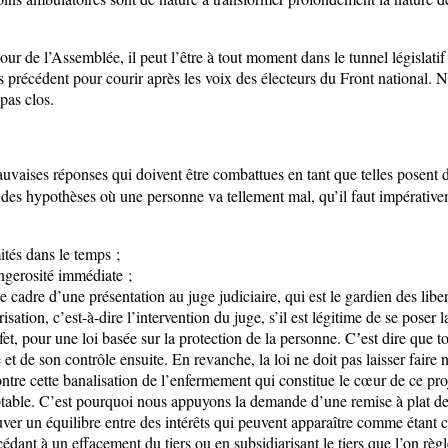
jour de l’Assemblée, il peut l’être à tout moment dans le tunnel législati
ns précédent pour courir après les voix des électeurs du Front national. 
 pas clos.
auvaises réponses qui doivent être combattues en tant que telles posent d
existe des hypothèses où une personne va tellement mal, qu’il faut impérat
ités dans le temps ;
angerosité immédiate ;
e cadre d’une présentation au juge judiciaire, qui est le gardien des libe
sation, c’est-à-dire l’intervention du juge, s’il est légitime de se pose
réfet, pour une loi basée sur la protection de la personne. Cʼest dire que
e et de son contrôle ensuite. En revanche, la loi ne doit pas laisser faire
ntre cette banalisation de l’enfermement qui constitue le cœur de ce pro
ceptable. C’est pourquoi nous appuyons la demande d’une remise à plat de 
 un équilibre entre des intérêts qui peuvent apparaître comme étant contr
rocédant à un effacement du tiers ou en subsidiarisant le tiers que l’on