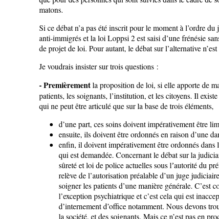
matons.
Si ce débat n’a pas été inscrit pour le moment à l’ordre du 
anti-immigrés et la loi Loppsi 2 est saisi d’une frénésie sa
de projet de loi. Pour autant, le débat sur l’alternative n’est
Je voudrais insister sur trois questions :
- Premièrement
la proposition de loi, si elle apporte de m
patients, les soignants, l’institution, et les citoyens. Il 
qui ne peut être articulé que sur la base de trois éléments,
d’une part, ces soins doivent impérativement être lim
ensuite, ils doivent être ordonnés en raison d’une d
enfin, il doivent impérativement être ordonnés dans l
qui est demandée. Concernant le débat sur la judiciari
sûreté et loi de police actuelles sous lʼautorité du p
relève de l’autorisation préalable d’un juge judiciair
soigner les patients d’une manière générale. C’est co
l’exception psychiatrique et c’est cela qui est inac
d’internement d’office notamment. Nous devons trouver
la société, et des soignants. Mais ce n’est pas en p