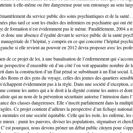
atteinte à elle-même ou être dangereuse pour son entourage au sens larg
 démantèlement du service public des soins psychiatriques et de la santé . 
es plus tard ce sont les études des infirmiers en psychiatrie qui ont été
ge de formation n’est évidemment pas le même. Parallèlement, 2004 a marq
ale et donc une absence d’égalité devant le service public de la santé ps
managériale de l’hôpital, y compris en ce qui concerne l’hôpital psychi
 La gauche si elle revient au pouvoir en 2012 devra proposer avec les pr
xamen de ce projet de loi, à une banalisation de l’enfermement qui s’acc
une perspective d’ensemble où d’un côté l’on voit apparaître nombre de 
nscrit dans la construction d’un État pénal se substituant à un État social
 des Roms et des gens du voyage, celles des jeunes des quartiers sensibles
 n’échappent évidemment pas à la règle. Dans une société d’exception, ce
onne comme les autres qui a le droit à la dignité comme les autres et dont 
rnaliste qui au nom de la prévention sécuritaire autorise l’intrusion dans 
 des classes dangereuses. Elle s’inscrit parfaitement dans la multiplicat
fragiles. Ce projet contient d’ailleurs la perspective d’un fichage nationa
 mentales est une société équitable. Celle qui les isole, les enferme, les
le mieux : punir les pauvres, diviser les populations, stigmatiser et cher
s. C’est pourquoi, nous devons prôner un débat public citoyen pour s’oppo