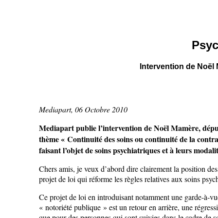
Psych
Intervention de Noël 
Mediapart, 06 Octobre 2010
Mediapart publie l’intervention de Noël Mamère, député
thème « Continuité des soins ou continuité de la contrai
faisant l’objet de soins psychiatriques et à leurs modal
Chers amis, je veux d’abord dire clairement la position de
projet de loi qui réforme les règles relatives aux soins psych
Ce projet de loi en introduisant notamment une garde-à-vue
« notoriété publique » est un retour en arrière, une régres
que pour des personnes qui sont suivies dans le cadre de so