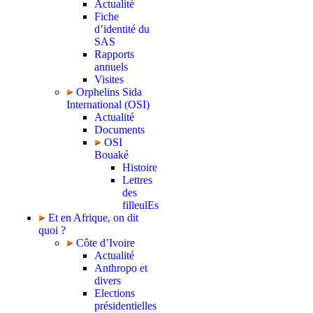
Actualité
Fiche
d’identité du
SAS
Rapports
annuels
Visites
Orphelins Sida
International (OSI)
Actualité
Documents
OSI
Bouaké
Histoire
Lettres
des
filleulEs
Et en Afrique, on dit
quoi ?
Côte d’Ivoire
Actualité
Anthropo et
divers
Elections
présidentielles