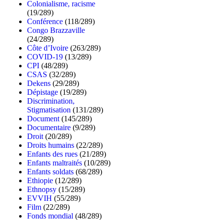
Colonialisme, racisme
(19/289)
Conférence
(118/289)
Congo Brazzaville
(24/289)
Côte d’Ivoire
(263/289)
COVID-19
(13/289)
CPI
(48/289)
CSAS
(32/289)
Dekens
(29/289)
Dépistage
(19/289)
Discrimination,
Stigmatisation
(131/289)
Document
(145/289)
Documentaire
(9/289)
Droit
(20/289)
Droits humains
(22/289)
Enfants des rues
(21/289)
Enfants maltraités
(10/289)
Enfants soldats
(68/289)
Ethiopie
(12/289)
Ethnopsy
(15/289)
EVVIH
(55/289)
Film
(22/289)
Fonds mondial
(48/289)