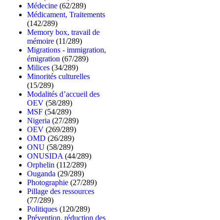
Médecine
(62/289)
Médicament, Traitements
(142/289)
Memory box, travail de
mémoire
(11/289)
Migrations - immigration,
émigration
(67/289)
Milices
(34/289)
Minorités culturelles
(15/289)
Modalités d’accueil des
OEV
(58/289)
MSF
(54/289)
Nigeria
(27/289)
OEV
(269/289)
OMD
(26/289)
ONU
(58/289)
ONUSIDA
(44/289)
Orphelin
(112/289)
Ouganda
(29/289)
Photographie
(27/289)
Pillage des ressources
(77/289)
Politiques
(120/289)
Prévention, réduction des