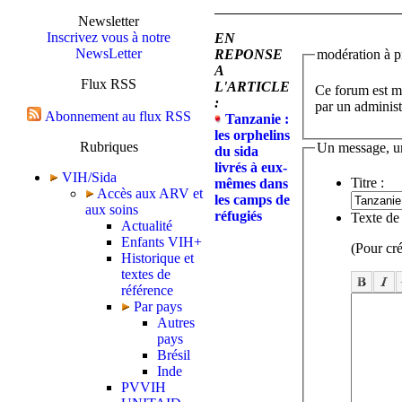
Newsletter
Inscrivez vous à notre
EN
NewsLetter
REPONSE
modération à pr
A
Flux RSS
L'ARTICLE
Ce forum est mo
:
par un administ
Abonnement au flux RSS
Tanzanie :
les orphelins
Rubriques
Un message, u
du sida
livrés à eux-
VIH/Sida
Titre :
mêmes dans
Accès aux ARV et
les camps de
aux soins
réfugiés
Texte de
Actualité
Enfants VIH+
(Pour cré
Historique et
textes de
référence
Par pays
Autres
pays
Brésil
Inde
PVVIH