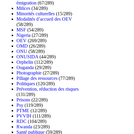
émigration
(67/289)
Milices
(34/289)
Minorités culturelles
(15/289)
Modalités d’accueil des OEV
(58/289)
MSF
(54/289)
Nigeria
(27/289)
OEV
(269/289)
OMD
(26/289)
ONU
(58/289)
ONUSIDA
(44/289)
Orphelin
(112/289)
Ouganda
(29/289)
Photographie
(27/289)
Pillage des ressources
(77/289)
Politiques
(120/289)
Prévention, réduction des risques
(131/289)
Prisons
(22/289)
Psy
(119/289)
PTME
(12/289)
PVVIH
(111/289)
RDC
(104/289)
Rwanda
(23/289)
Santé publique
(59/289)