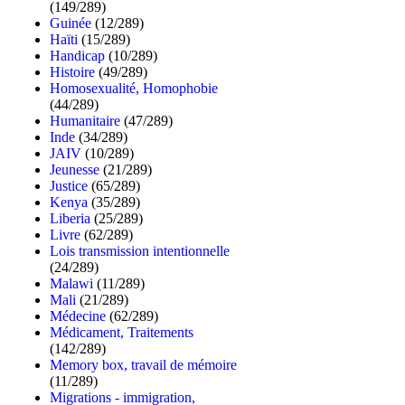
(149/289)
Guinée
(12/289)
Haïti
(15/289)
Handicap
(10/289)
Histoire
(49/289)
Homosexualité, Homophobie
(44/289)
Humanitaire
(47/289)
Inde
(34/289)
JAIV
(10/289)
Jeunesse
(21/289)
Justice
(65/289)
Kenya
(35/289)
Liberia
(25/289)
Livre
(62/289)
Lois transmission intentionnelle
(24/289)
Malawi
(11/289)
Mali
(21/289)
Médecine
(62/289)
Médicament, Traitements
(142/289)
Memory box, travail de mémoire
(11/289)
Migrations - immigration,