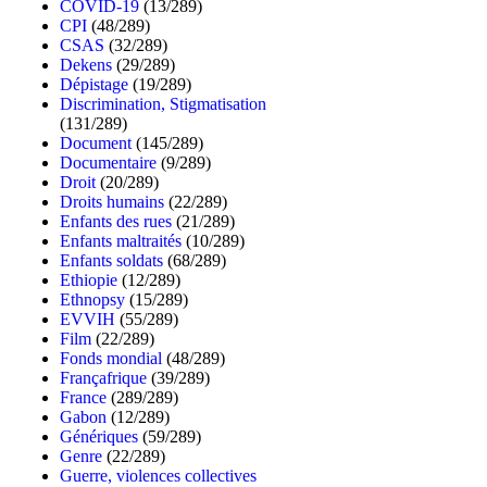
COVID-19
(13/289)
CPI
(48/289)
CSAS
(32/289)
Dekens
(29/289)
Dépistage
(19/289)
Discrimination, Stigmatisation
(131/289)
Document
(145/289)
Documentaire
(9/289)
Droit
(20/289)
Droits humains
(22/289)
Enfants des rues
(21/289)
Enfants maltraités
(10/289)
Enfants soldats
(68/289)
Ethiopie
(12/289)
Ethnopsy
(15/289)
EVVIH
(55/289)
Film
(22/289)
Fonds mondial
(48/289)
Françafrique
(39/289)
France
(289/289)
Gabon
(12/289)
Génériques
(59/289)
Genre
(22/289)
Guerre, violences collectives