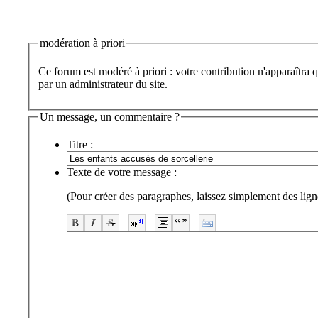
modération à priori
Ce forum est modéré à priori : votre contribution n'apparaîtra q
par un administrateur du site.
Un message, un commentaire ?
Titre :
Texte de votre message :
(Pour créer des paragraphes, laissez simplement des lign
-
-
-
-
-
-
-
-
-
-
-
-
-
-
-
-
-
-
-
-
-
-
-
-