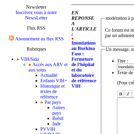
Newsletter
Inscrivez vous à notre
EN
NewsLetter
REPONSE
modération à pr
A
Flux RSS
L'ARTICLE
Ce forum est mo
:
par un administ
Abonnement au flux RSS
Inondations
au Burkina
Rubriques
Un message, u
Faso :
VIH/Sida
Fermeture
Titre :
Accès aux ARV et
de l’hôpital
aux soins
et du
Texte de
Actualité
laboratoire
Enfants VIH+
de référence
(Pour cré
Historique et
VIH
textes de
référence
Par pays
Autres
pays
Brésil
Inde
PVVIH