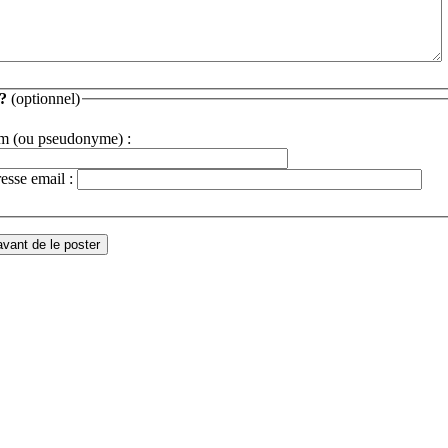
-
-
-
-
-
-
-
-
-
-
-
-
-
-
-
-
-
-
 ?
(optionnel)
-
-
-
m (ou pseudonyme) :
esse email :