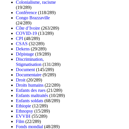
Colonialisme, racisme
(19/289)
Conférence
(118/289)
Congo Brazzaville
(24/289)
Côte d’Ivoire
(263/289)
COVID-19
(13/289)
CPI
(48/289)
CSAS
(32/289)
Dekens
(29/289)
Dépistage
(19/289)
Discrimination,
Stigmatisation
(131/289)
Document
(145/289)
Documentaire
(9/289)
Droit
(20/289)
Droits humains
(22/289)
Enfants des rues
(21/289)
Enfants maltraités
(10/289)
Enfants soldats
(68/289)
Ethiopie
(12/289)
Ethnopsy
(15/289)
EVVIH
(55/289)
Film
(22/289)
Fonds mondial
(48/289)