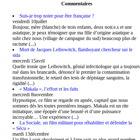
Commentaires
Suis-je trop noire pour être française ?
vendredi 10juillet
Bonjour, mère (blanche) de trois enfants, deux noir.e.s et une
asiatique, je peux témoigner que ma fille d’origine asiatique a
subi chez nous (village de campagne du sud) beaucoup plus de
racisme (...)
Mort de Jacques Leibowitch, flamboyant chercheur sur le
sida
mercredi 15avril
Quelle ironie que Leibowitch, génial infectiologue qui a toujours
rué dans les brancards, dénoncé le premier la contamination
transfusionnelle, le retard des tests de dépistage sanguins, la
rigidité (...)
« Makala », l’effort et les faits
mercredi 8novembre
Hypnotique, ce film se regarde en apnée, capturé que nous
sommes dés les toutes premières images. Makala est un rite
initiatique, une épopée d’une beauté et d’une puissance
incroyable… Une expérience (...)
La Sociale, un film militant pour réhabiliter et défendre la
« Sécu »
mardi 13décembre
Un film à voir absolument et à faire voir au plus grand nombre,