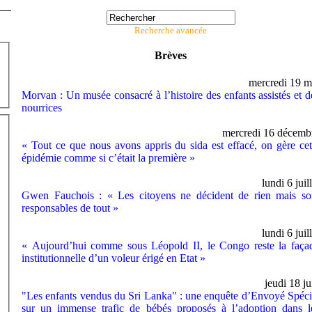
Recherche avancée
Brèves
mercredi 19 m
Morvan : Un musée consacré à l’histoire des enfants assistés et d
nourrices
mercredi 16 décemb
« Tout ce que nous avons appris du sida est effacé, on gère cet
épidémie comme si c’était la première »
lundi 6 juill
Gwen Fauchois : « Les citoyens ne décident de rien mais so
responsables de tout »
lundi 6 juill
« Aujourd’hui comme sous Léopold II, le Congo reste la faça
institutionnelle d’un voleur érigé en Etat »
jeudi 18 ju
"Les enfants vendus du Sri Lanka" : une enquête d’Envoyé Spéci
sur un immense trafic de bébés proposés à l’adoption dans l