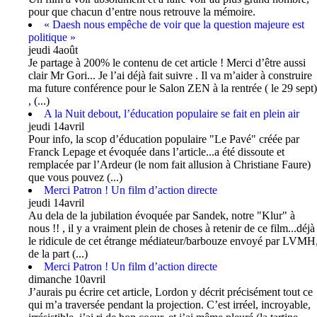
pour que chacun d’entre nous retrouve la mémoire.
« Daesh nous empêche de voir que la question majeure est
politique »
jeudi 4août
Je partage à 200% le contenu de cet article ! Merci d’être aussi
clair Mr Gori... Je l’ai déjà fait suivre . Il va m’aider à construire
ma future conférence pour le Salon ZEN à la rentrée ( le 29 sept)
, (...)
A la Nuit debout, l’éducation populaire se fait en plein air
jeudi 14avril
Pour info, la scop d’éducation populaire "Le Pavé" créée par
Franck Lepage et évoquée dans l’article...a été dissoute et
remplacée par l’Ardeur (le nom fait allusion à Christiane Faure)
que vous pouvez (...)
Merci Patron ! Un film d’action directe
jeudi 14avril
Au dela de la jubilation évoquée par Sandek, notre "Klur" à
nous !! , il y a vraiment plein de choses à retenir de ce film...déjà
le ridicule de cet étrange médiateur/barbouze envoyé par LVMH
de la part (...)
Merci Patron ! Un film d’action directe
dimanche 10avril
J’aurais pu écrire cet article, Lordon y décrit précisément tout ce
qui m’a traversée pendant la projection. C’est irréel, incroyable,