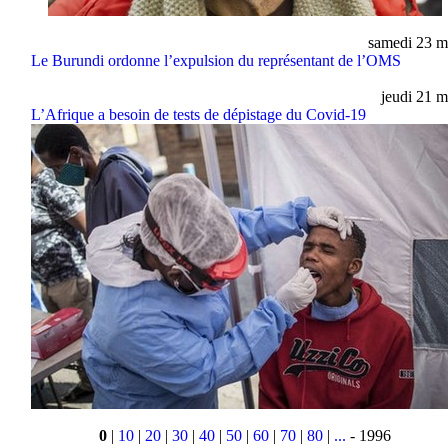
samedi 23 m
Le Burundi ordonne l’expulsion du représentant de l’OMS
jeudi 21 m
L’Afrique a besoin de tests de dépistage du Covid-19
0
|
10
|
20
|
30
|
40
|
50
|
60
|
70
|
80
|
...
- 1996