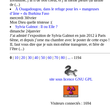
irrésistible, j’ai ri de bon coeur, et j’ai même pleuré (la tartine
de (...)
À Ouagadougou, dans le refuge pour les « mangeuses
d’âme » du Burkina Faso
mercredi 3février
Mon Dieu quelle tristesse :(
Sylvia Galmot : Il ou Elle ?
dimanche 24janvier
J’ai admiré l’exposition de Sylvia Galmot en juin 2012 à Paris
6ème, et depuis j’orne ma chambre avec le poster de cette expo !
IL faut vous dire que je suis moi-même transgenre, et fière de
l’être (...)
0
|
10
|
20
|
30
|
40
|
50
|
60
|
70
|
80
|
...
- 1194
site sous licence GNU GPL
Visiteurs connectés :
1694