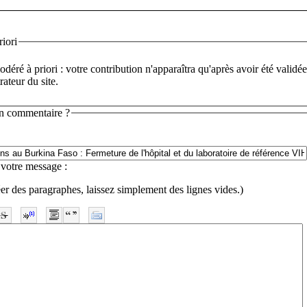
iori
déré à priori : votre contribution n'apparaîtra qu'après avoir été validée
rateur du site.
n commentaire ?
 votre message :
er des paragraphes, laissez simplement des lignes vides.)
-
-
-
-
-
-
-
-
-
-
-
-
-
-
-
-
-
-
-
-
-
-
-
-