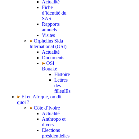
Actualité
Fiche
d’identité du
SAS
Rapports
annuels
Visites
Orphelins Sida
International (OSI)
Actualité
Documents
OSI
Bouaké
Histoire
Lettres
des
filleulEs
Et en Afrique, on dit
quoi ?
Côte d’Ivoire
Actualité
Anthropo et
divers
Elections
présidentielles