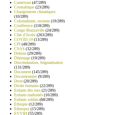
Cameroun
(47/289)
Centrafrique
(23/289)
Changements climatiques
(10/289)
Colonialisme, racisme
(19/289)
Conférence
(118/289)
Congo Brazzaville
(24/289)
Côte d’Ivoire
(263/289)
COVID-19
(13/289)
CPI
(48/289)
CSAS
(32/289)
Dekens
(29/289)
Dépistage
(19/289)
Discrimination, Stigmatisation
(131/289)
Document
(145/289)
Documentaire
(9/289)
Droit
(20/289)
Droits humains
(22/289)
Enfants des rues
(21/289)
Enfants maltraités
(10/289)
Enfants soldats
(68/289)
Ethiopie
(12/289)
Ethnopsy
(15/289)
EVVIH
(55/289)