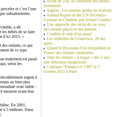
Arche de Zoé, la confusion des (bons)
sentiments
procréer et c’est l’une
Algérie : Les enfants perdus de Kabylie
ique subsaharienne,
Annual Report of the UN Secretary-
General on Children and Armed Conflict
Une approche des récits de vie avec
vitable, a dit
des enfants placés et des parents
 les bébés de se faire
Combler le vide d’un passé
nt d’ici 2015. »
Les orphelins de Ceaucescu, 20 ans
après
t des enfants, ce qui
Quand le Royaume-Uni réexpédiait en
ement de ce type.
France des enfants clandestins
Trier les enfants « à risque » dès 5 ans :
un traitement est passé
une obsession dangereuse
qui, selon les
Colloque “Enfance et VIH” le 7
octobre 2011 à Paris
rticulièrement urgent à
ormais un bien plus
ondiale reste faible :
H
meurent avant leur
abilise. En 2001,
bé à 5 millions. Dans
H
.