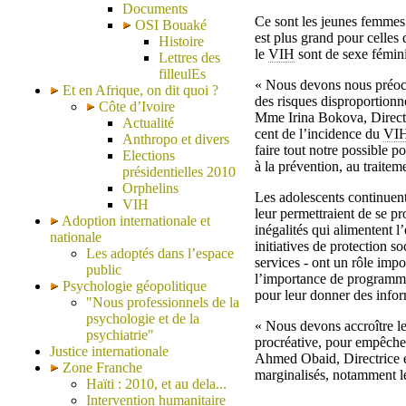
Documents
Ce sont les jeunes femmes 
OSI Bouaké
est plus grand pour celles
Histoire
le
VIH
sont de sexe fémini
Lettres des
filleulEs
« Nous devons nous préoccu
Et en Afrique, on dit quoi ?
des risques disproportionn
Côte d’Ivoire
Mme Irina Bokova, Directr
Actualité
cent de l’incidence du
VI
Anthropo et divers
faire tout notre possible p
Elections
à la prévention, au traitem
présidentielles 2010
Orphelins
Les adolescents continuent
VIH
leur permettraient de se p
Adoption internationale et
inégalités qui alimentent l
nationale
initiatives de protection s
Les adoptés dans l’espace
services - ont un rôle impo
public
l’importance de programmes
Psychologie géopolitique
pour leur donner des infor
"Nous professionnels de la
psychologie et de la
« Nous devons accroître les
psychiatrie"
procréative, pour empêcher
Justice internationale
Ahmed Obaid, Directrice e
Zone Franche
marginalisés, notamment les
Haïti : 2010, et au dela...
Intervention humanitaire