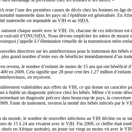
DA
reste l’une des premières causes de décès chez les femmes en âge de 
mortalité maternelle dans les pays où l’épidémie est généralisée. En Afr
lité maternelle est imputable au
VIH
et au
SIDA
.
 naissent chaque année avec le
VIH
. Or, chacune de ces infections est é
r exécutif d’
ONUSIDA
. Nous devons empêcher les mères de mourir et
 pourquoi j’appelle à l’élimination virtuelle de la transmission mère-enfa
ouvelles directives sur les antirétroviraux pour le traitement des bébés e
n plus grand nombre d’entre eux de bénéficier immédiatement d’un trait
en revenu, le nombre d’enfants de moins de 15 ans qui ont bénéficié d’
00 en 2009. Cela signifie que 28 pour cent des 1,27 million d’enfants 
ntirétroviraux, en reçoivent.
culièrement vulnérables aux effets du
VIH
, ce qui donne un caractère pa
t à établir un diagnostic précoce chez les bébés. Même s’il existe dés
ermettant un diagnostic précoce dans beaucoup de pays, la couverture m
009. Faute de traitement, environ la moitié des bébés infectés par le
VI
ns du monde, le nombre de nouvelles infections au
VIH
décline ou se st
unes de 15 à 24 ans vivaient avec le
VIH
. Fin 2009, ce chiffre était tom
 situés en Afrique australe), un jeune sur vingt au moins vit avec le
VI