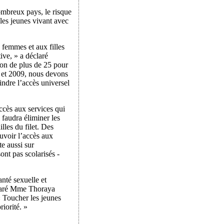
ombreux pays, le risque
les jeunes vivant avec
 femmes et aux filles
ive, » a déclaré
on de plus de 25 pour
 et 2009, nous devons
indre l’accès universel
accès aux services qui
 faudra éliminer les
lles du filet. Des
ouvoir l’accès aux
te aussi sur
nt pas scolarisés -
anté sexuelle et
éclaré Mme Thoraya
 Toucher les jeunes
riorité. »