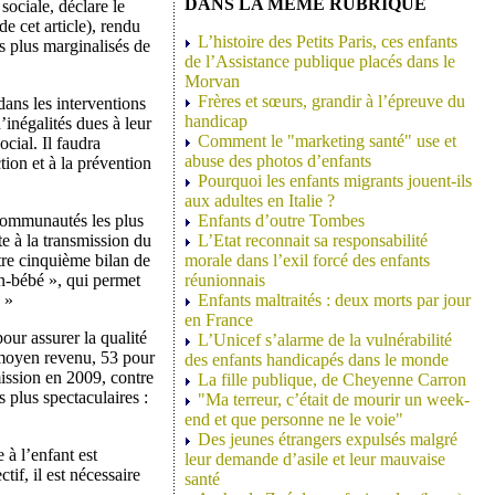
DANS LA MEME RUBRIQUE
 sociale, déclare le
e cet article), rendu
L’histoire des Petits Paris, ces enfants
s plus marginalisés de
de l’Assistance publique placés dans le
Morvan
Frères et sœurs, grandir à l’épreuve du
dans les interventions
handicap
’inégalités dues à leur
Comment le "marketing santé" use et
ocial. Il faudra
abuse des photos d’enfants
tion et à la prévention
Pourquoi les enfants migrants jouent-ils
aux adultes en Italie ?
 communautés les plus
Enfants d’outre Tombes
te à la transmission du
L’Etat reconnait sa responsabilité
re cinquième bilan de
morale dans l’exil forcé des enfants
n-bébé », qui permet
réunionnais
 »
Enfants maltraités : deux morts par jour
en France
pour assurer la qualité
L’Unicef s’alarme de la vulnérabilité
 moyen revenu, 53 pour
des enfants handicapés dans le monde
mission en 2009, contre
La fille publique, de Cheyenne Carron
 plus spectaculaires :
"Ma terreur, c’était de mourir un week-
end et que personne ne le voie"
Des jeunes étrangers expulsés malgré
 à l’enfant est
leur demande d’asile et leur mauvaise
ctif, il est nécessaire
santé