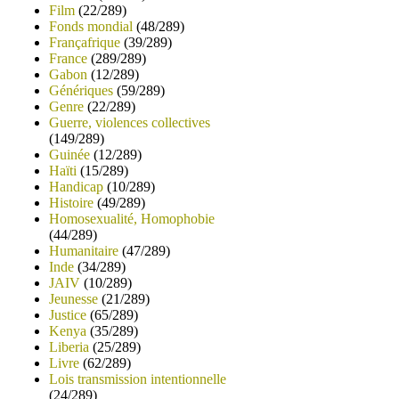
Film
(22/289)
Fonds mondial
(48/289)
Françafrique
(39/289)
France
(289/289)
Gabon
(12/289)
Génériques
(59/289)
Genre
(22/289)
Guerre, violences collectives
(149/289)
Guinée
(12/289)
Haïti
(15/289)
Handicap
(10/289)
Histoire
(49/289)
Homosexualité, Homophobie
(44/289)
Humanitaire
(47/289)
Inde
(34/289)
JAIV
(10/289)
Jeunesse
(21/289)
Justice
(65/289)
Kenya
(35/289)
Liberia
(25/289)
Livre
(62/289)
Lois transmission intentionnelle
(24/289)