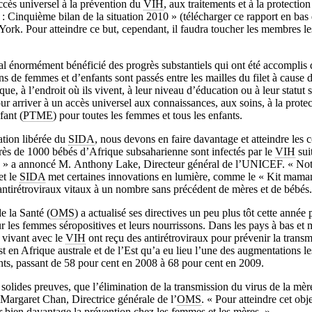
accès universel à la prévention du
VIH
, aux traitements et à la protection
: Cinquième bilan de la situation 2010 » (télécharger ce rapport en bas d
ork. Pour atteindre ce but, cependant, il faudra toucher les membres le
ral énormément bénéficié des progrès substantiels qui ont été accomplis 
ons de femmes et d’enfants sont passés entre les mailles du filet à cause d
ue, à l’endroit où ils vivent, à leur niveau d’éducation ou à leur statut s
r arriver à un accès universel aux connaissances, aux soins, à la protec
fant (
PTME
) pour toutes les femmes et tous les enfants.
ation libérée du
SIDA
, nous devons en faire davantage et atteindre les
rès de 1000 bébés d’Afrique subsaharienne sont infectés par le
VIH
sui
nt, » a annoncé M. Anthony Lake, Directeur général de l’UNICEF. « Not
et le
SIDA
met certaines innovations en lumière, comme le « Kit mama
 antirétroviraux vitaux à un nombre sans précédent de mères et de bébés.
e la Santé (
OMS
) a actualisé ses directives un peu plus tôt cette année 
 les femmes séropositives et leurs nourrissons. Dans les pays à bas et
 vivant avec le
VIH
ont reçu des antirétroviraux pour prévenir la trans
 en Afrique australe et de l’Est qu’a eu lieu l’une des augmentations les
ints, passant de 58 pour cent en 2008 à 68 pour cent en 2009.
olides preuves, que l’élimination de la transmission du virus de la mère
r Margaret Chan, Directrice générale de l’
OMS
. « Pour atteindre cet obje
r bien davantage la prévention chez les femmes et les mères. »