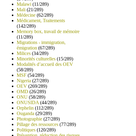
Malawi
(11/289)
Mali
(21/289)
Médecine
(62/289)
Médicament, Traitements
(142/289)
Memory box, travail de mémoire
(11/289)
Migrations - immigration,
émigration
(67/289)
Milices
(34/289)
Minorités culturelles
(15/289)
Modalités d’accueil des OEV
(58/289)
MSF
(54/289)
Nigeria
(27/289)
OEV
(269/289)
OMD
(26/289)
ONU
(58/289)
ONUSIDA
(44/289)
Orphelin
(112/289)
Ouganda
(29/289)
Photographie
(27/289)
Pillage des ressources
(77/289)
Politiques
(120/289)
Prévention, réduction des risques