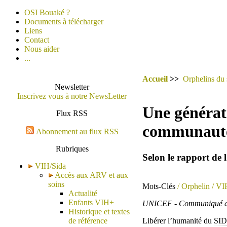
OSI Bouaké ?
Documents à télécharger
Liens
Contact
Nous aider
...
Accueil
>>
Orphelins du 
Newsletter
Inscrivez vous à notre NewsLetter
Une générati
Flux RSS
communautés
Abonnement au flux RSS
Rubriques
Selon le rapport de
VIH/Sida
Accès aux ARV et aux
soins
Mots-Clés
/ Orphelin
/ VI
Actualité
Enfants VIH+
UNICEF - Communiqué de 
Historique et textes
de référence
Libérer l’humanité du
SI