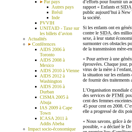
Par pays
d’efforts pour fournir un 
Autres pays
rapport « Enfants et
SIDA
Brésil
public aujourd’hui à New Y
Inde
la société.
PVVIH
Si les enfants ont en géné
UNITAID - Taxe sur
contre le
SIDA
, des milli
les billets d’avion
sexe, à leur statut économiq
Actualités
surmonter ces obstacles pou
Conférences
de la transmission mère-en
AIDS 2006 à
Toronto
« Pour arriver à une génér
AIDS 2008 à
éprouvées. Chaque jour, p
Mexico
virus de la mère à l’enfa
AIDS 2010 à Vienne
la situation sur les enfants 
AIDS 2012 à
de fournir des traitements
Washington
AIDS 2016 à
L’Organisation mondiale d
Durban
des services de
PTME
pour
CISMA 2005 à
cent des femmes enceintes
Abuja
45 pour cent en 2008. C’est
IAS 2009 à Cape
elle a progressé de dix po
Town
ICASA 2011 à
« Nous savons, grâce à de s
Addis Abeba
possible, » a déclaré le D
Impact socio-économique
en premier lieu d’améliore