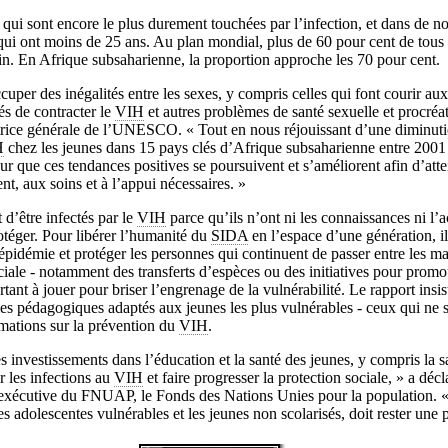
qui sont encore le plus durement touchées par l’infection, et dans de n
 qui ont moins de 25 ans. Au plan mondial, plus de 60 pour cent de tous 
n. En Afrique subsaharienne, la proportion approche les 70 pour cent.
per des inégalités entre les sexes, y compris celles qui font courir aux
és de contracter le
VIH
et autres problèmes de santé sexuelle et procréat
ice générale de l’UNESCO. « Tout en nous réjouissant d’une diminuti
H
chez les jeunes dans 15 pays clés d’Afrique subsaharienne entre 2001
our que ces tendances positives se poursuivent et s’améliorent afin d’atte
ent, aux soins et à l’appui nécessaires. »
 d’être infectés par le
VIH
parce qu’ils n’ont ni les connaissances ni l’
rotéger. Pour libérer l’humanité du
SIDA
en l’espace d’une génération, il
’épidémie et protéger les personnes qui continuent de passer entre les mai
ociale - notamment des transferts d’espèces ou des initiatives pour prom
rtant à jouer pour briser l’engrenage de la vulnérabilité. Le rapport insis
 pédagogiques adaptés aux jeunes les plus vulnérables - ceux qui ne so
mations sur la prévention du
VIH
.
 investissements dans l’éducation et la santé des jeunes, y compris la s
 les infections au
VIH
et faire progresser la protection sociale, » a d
xécutive du FNUAP, le Fonds des Nations Unies pour la population. «
 adolescentes vulnérables et les jeunes non scolarisés, doit rester une p