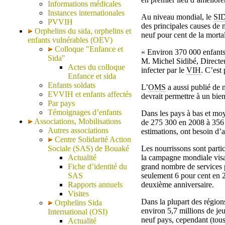
Informations médicales
Instances internationales
Au niveau mondial, le
SI
PVVIH
des principales causes de 
Orphelins du sida, orphelins et
neuf pour cent de la morta
enfants vulnérables (OEV)
Colloque "Enfance et
« Environ 370 000 enfants
Sida"
M. Michel Sidibé, Directeu
Actes du colloque
infecter par le
VIH
. C’est
Enfance et sida
Enfants soldats
L’
OMS
a aussi publié de n
EVVIH et enfants affectés
devrait permettre à un bie
Par pays
Témoignages d’enfants
Dans les pays à bas et moy
Associations, Mobilisations
de 275 300 en 2008 à 356 4
Autres associations
estimations, ont besoin d’a
Centre Solidarité Action
Sociale (SAS) de Bouaké
Les nourrissons sont parti
Actualité
la campagne mondiale visan
Fiche d’identité du
grand nombre de services p
SAS
seulement 6 pour cent en 2
Rapports annuels
deuxième anniversaire.
Visites
Dans la plupart des régio
Orphelins Sida
environ 5,7 millions de je
International (OSI)
neuf pays, cependant (tous
Actualité