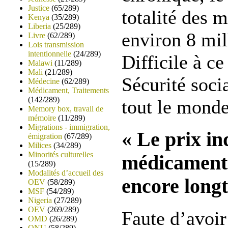
Justice
(65/289)
totalité des 
Kenya
(35/289)
Liberia
(25/289)
environ 8 mil
Livre
(62/289)
Lois transmission
intentionnelle
(24/289)
Difficile à ce
Malawi
(11/289)
Mali
(21/289)
Sécurité soci
Médecine
(62/289)
Médicament, Traitements
(142/289)
tout le monde
Memory box, travail de
mémoire
(11/289)
Migrations - immigration,
« Le prix in
émigration
(67/289)
Milices
(34/289)
Minorités culturelles
médicaments
(15/289)
Modalités d’accueil des
encore long
OEV
(58/289)
MSF
(54/289)
Nigeria
(27/289)
OEV
(269/289)
Faute d’avoir
OMD
(26/289)
ONU
(58/289)