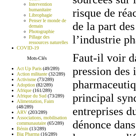
Intervention
risque de réac
humanitaire
Librophagie
Penser le monde de
de la part de
demain
Photographie
l’industrie p
Pillage des
ressources naturelles
COVID-19
Faut-il voir d
Mots-Clés
pression des 
Act Up Paris
(49/289)
Action militante
(32/289)
Activisme
(73/289)
pharmaceutiq
Adoption
(82/289)
Afrique
(161/289)
principal syn
Afrique du Sud
(73/289)
Alimentation, Faim
(48/289)
entreprises 
ARV
(203/289)
Associations, mobilisation
dénonce dan
communautaire
(65/289)
Bénin
(13/289)
Big Pharma
(16/289)