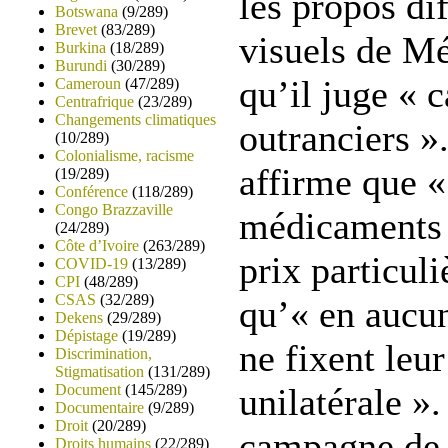
les propos dif
Botswana
(9/289)
Brevet
(83/289)
visuels de M
Burkina
(18/289)
Burundi
(30/289)
qu’il juge « c
Cameroun
(47/289)
Centrafrique
(23/289)
Changements climatiques
outranciers »
(10/289)
Colonialisme, racisme
affirme que «
(19/289)
Conférence
(118/289)
Congo Brazzaville
médicaments 
(24/289)
Côte d’Ivoire
(263/289)
prix particul
COVID-19
(13/289)
CPI
(48/289)
CSAS
(32/289)
qu’« en aucun
Dekens
(29/289)
Dépistage
(19/289)
ne fixent leu
Discrimination,
Stigmatisation
(131/289)
Document
(145/289)
unilatérale ».
Documentaire
(9/289)
Droit
(20/289)
campagne de
Droits humains
(22/289)