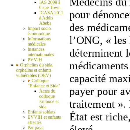
Médecins du 
IAS 2009 à
Cape Town
pour dénoncer
ICASA 2011
à Addis
Abeba
des médicame
Impact socio-
économique
l’ONG, « les 
Informations
médicales
Instances
déterminent l
internationales
PVVIH
médicaments 
Orphelins du sida,
orphelins et enfants
capacité maxi
vulnérables (OEV)
Colloque
"Enfance et Sida"
payer pour av
Actes du
colloque
traitement ». 
Enfance et
sida
Enfants soldats
État est riche
EVVIH et enfants
affectés
élevé.
Par pays