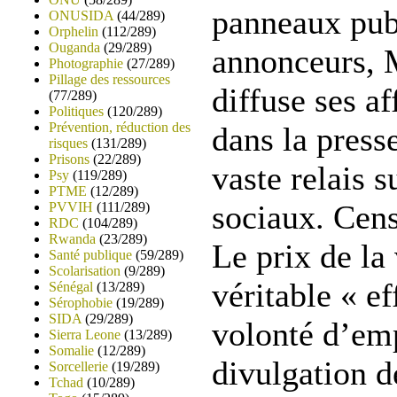
panneaux publ
ONUSIDA
(44/289)
Orphelin
(112/289)
Ouganda
(29/289)
annonceurs, 
Photographie
(27/289)
Pillage des ressources
diffuse ses af
(77/289)
Politiques
(120/289)
Prévention, réduction des
dans la press
risques
(131/289)
Prisons
(22/289)
vaste relais s
Psy
(119/289)
PTME
(12/289)
sociaux. Cen
PVVIH
(111/289)
RDC
(104/289)
Rwanda
(23/289)
Le prix de la
Santé publique
(59/289)
Scolarisation
(9/289)
véritable « ef
Sénégal
(13/289)
Sérophobie
(19/289)
SIDA
(29/289)
volonté d’em
Sierra Leone
(13/289)
Somalie
(12/289)
divulgation d
Sorcellerie
(19/289)
Tchad
(10/289)