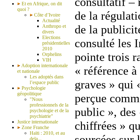
consultatif –
Et en Afrique, on dit
quoi ?
de la régulat
Côte d’Ivoire
Actualité
de la publici
Anthropo et
divers
Elections
consulté les
présidentielles
2010
pointe trois r
Orphelins
VIH
Adoption internationale
« référence à
et nationale
Les adoptés dans
graves » qui «
l’espace public
Psychologie
géopolitique
perçue comme
"Nous
professionnels de la
public », des 
psychologie et de la
psychiatrie"
Justice internationale
chiffrées » qu
Zone Franche
Haïti : 2010, et au
sourcées sur l
dela...