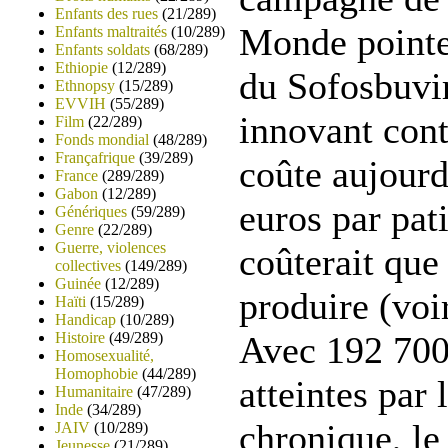
Enfants des rues
(21/289)
Monde pointe 
Enfants maltraités
(10/289)
Enfants soldats
(68/289)
Ethiopie
(12/289)
du Sofosbuvir
Ethnopsy
(15/289)
EVVIH
(55/289)
innovant cont
Film
(22/289)
Fonds mondial
(48/289)
Françafrique
(39/289)
coûte aujourd
France
(289/289)
Gabon
(12/289)
euros par pati
Génériques
(59/289)
Genre
(22/289)
Guerre, violences
coûterait que
collectives
(149/289)
Guinée
(12/289)
produire (voir
Haïti
(15/289)
Handicap
(10/289)
Histoire
(49/289)
Avec 192 700
Homosexualité,
Homophobie
(44/289)
atteintes par 
Humanitaire
(47/289)
Inde
(34/289)
chronique, le
JAIV
(10/289)
Jeunesse
(21/289)