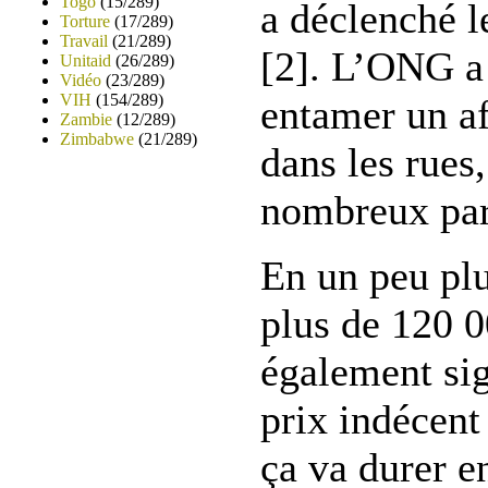
Togo
(15/289)
a déclenché l
Torture
(17/289)
Travail
(21/289)
[2]. L’ONG a
Unitaid
(26/289)
Vidéo
(23/289)
VIH
(154/289)
entamer un a
Zambie
(12/289)
Zimbabwe
(21/289)
dans les rues,
nombreux part
En un peu plu
plus de 120 0
également sig
prix indécen
ça va durer e