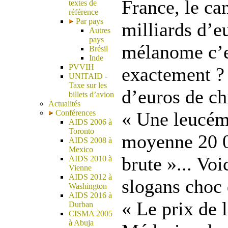
France, le ca
textes de
référence
Par pays
milliards d’e
Autres
pays
mélanome c’e
Brésil
Inde
PVVIH
exactement ? 
UNITAID -
Taxe sur les
d’euros de chi
billets d’avion
Actualités
Conférences
« Une leucémi
AIDS 2006 à
Toronto
moyenne 20 
AIDS 2008 à
Mexico
brute »... Voi
AIDS 2010 à
Vienne
AIDS 2012 à
slogans choc
Washington
AIDS 2016 à
« Le prix de l
Durban
CISMA 2005
à Abuja