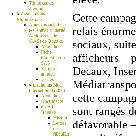
Témoignages
d’enfants
Associations,
Cette campag
Mobilisations
Autres associations
relais énorme
Centre Solidarité
Action Sociale
sociaux, suit
(SAS) de Bouaké
Actualité
Fiche
afficheurs – 
d’identité du
SAS
Decaux, Inser
Rapports
annuels
Visites
Médiatranspor
Orphelins Sida
International (OSI)
cette campagn
Actualité
Documents
OSI
sont rangés d
Bouaké
Histoire
défavorable 
Lettres
des
filleulEs