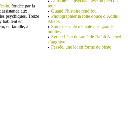
Autisme : la psychanalyse au pied du
festin
, fondée par la
mur
it assistance aux
Quand l’histoire rend fou
bles psychiques. Treize
Photographier la folie douce d’Addis-
y habitent en
Abeba
r, en famille, à
Soins de santé mentale : les grands
oubliés
Syrie : l’état de santé de Rafah Nached
s’aggrave
Fessée, une loi en forme de piège