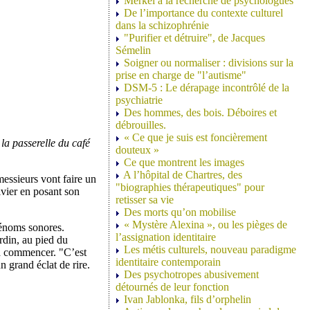
Merkel à la recherche de psychologues
De l’importance du contexte culturel
dans la schizophrénie
"Purifier et détruire", de Jacques
Sémelin
Soigner ou normaliser : divisions sur la
prise en charge de "l’autisme"
DSM-5 : Le dérapage incontrôlé de la
psychiatrie
Des hommes, des bois. Déboires et
débrouilles.
« Ce que je suis est foncièrement
la passerelle du café
douteux »
Ce que montrent les images
A l’hôpital de Chartres, des
messieurs vont faire un
"biographies thérapeutiques" pour
ivier en posant son
retisser sa vie
Des morts qu’on mobilise
« Mystère Alexina », ou les pièges de
rénoms sonores.
l’assignation identitaire
rdin, au pied du
Les métis culturels, nouveau paradigme
 va commencer. "C’est
identitaire contemporain
n grand éclat de rire.
Des psychotropes abusivement
détournés de leur fonction
Ivan Jablonka, fils d’orphelin