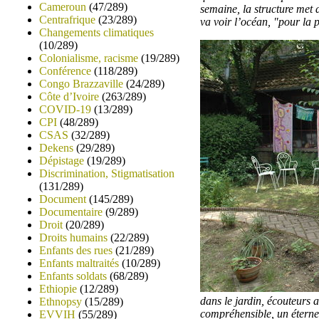
Cameroun
(47/289)
semaine, la structure met d
Centrafrique
(23/289)
va voir l’océan, "pour la p
Changements climatiques
(10/289)
Colonialisme, racisme
(19/289)
Conférence
(118/289)
Congo Brazzaville
(24/289)
Côte d’Ivoire
(263/289)
COVID-19
(13/289)
CPI
(48/289)
CSAS
(32/289)
Dekens
(29/289)
Dépistage
(19/289)
Discrimination, Stigmatisation
(131/289)
Document
(145/289)
Documentaire
(9/289)
Droit
(20/289)
Droits humains
(22/289)
Enfants des rues
(21/289)
Enfants maltraités
(10/289)
Enfants soldats
(68/289)
Ethiopie
(12/289)
dans le jardin, écouteurs 
Ethnopsy
(15/289)
compréhensible, un éternel 
EVVIH
(55/289)