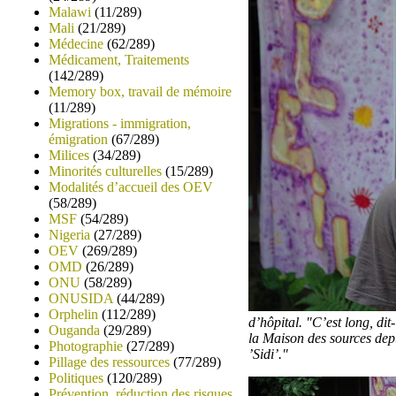
Malawi
(11/289)
Mali
(21/289)
Médecine
(62/289)
Médicament, Traitements
(142/289)
Memory box, travail de mémoire
(11/289)
Migrations - immigration,
émigration
(67/289)
Milices
(34/289)
Minorités culturelles
(15/289)
Modalités d’accueil des OEV
(58/289)
MSF
(54/289)
Nigeria
(27/289)
OEV
(269/289)
OMD
(26/289)
ONU
(58/289)
ONUSIDA
(44/289)
Orphelin
(112/289)
d’hôpital. "C’est long, dit-
Ouganda
(29/289)
la Maison des sources depu
Photographie
(27/289)
’Sidi’."
Pillage des ressources
(77/289)
Politiques
(120/289)
Prévention, réduction des risques