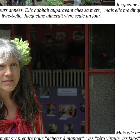
Jacqueline e
eurs années. Elle habitait auparavant chez sa mère, "mais elle me dit qu
 livre-t-elle. Jacqueline aimerait vivre seule un jour.
Mais elle r
ment s’y prendre pour "acheter à manger" : les "zéro virgule, les kilos"