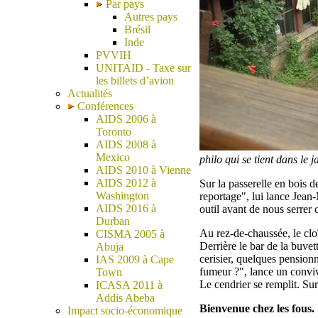
Par pays
Autres pays
Brésil
Inde
PVVIH
UNITAID - Taxe sur
les billets d’avion
Actualités
Conférences
AIDS 2006 à
Toronto
AIDS 2008 à
Mexico
philo qui se tient dans le j
AIDS 2010 à Vienne
AIDS 2012 à
Sur la passerelle en bois 
Washington
reportage", lui lance Jean-
AIDS 2016 à
outil avant de nous serrer
Durban
Au rez-de-chaussée, le clo
CISMA 2005 à
Derrière le bar de la buvet
Abuja
cerisier, quelques pensionn
IAS 2009 à Cape
fumeur ?", lance un convive
Town
Le cendrier se remplit. Sur 
ICASA 2011 à
Addis Abeba
Bienvenue chez les fous.
Impact socio-économique