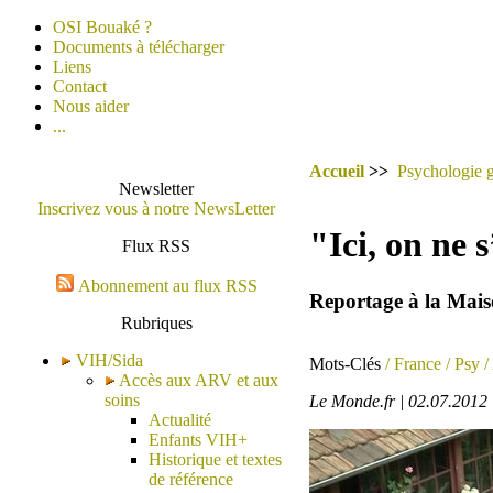
OSI Bouaké ?
Documents à télécharger
Liens
Contact
Nous aider
...
Accueil
>>
Psychologie g
Newsletter
Inscrivez vous à notre NewsLetter
"Ici, on ne 
Flux RSS
Abonnement au flux RSS
Reportage à la Mais
Rubriques
VIH/Sida
Mots-Clés
/ France
/ Psy
/
Accès aux ARV et aux
soins
Le Monde.fr | 02.07.2012 
Actualité
Enfants VIH+
Historique et textes
de référence