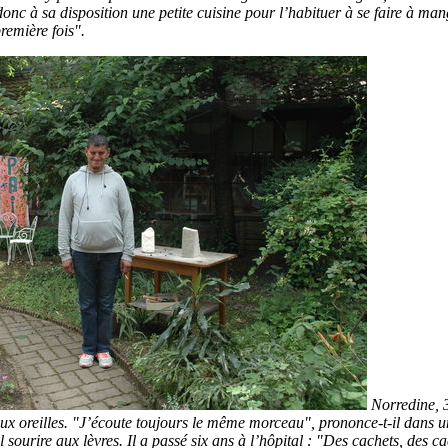
onc à sa disposition une petite cuisine pour l’habituer à se faire à mang
remière fois".
Norredine, 
aux oreilles. "J’écoute toujours le même morceau", prononce-t-il dans un
sourire aux lèvres. Il a passé six ans à l’hôpital : "Des cachets, des ca