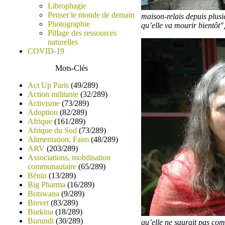
Librophagie
Penser le monde de demain
maison-relais depuis plusi
Photographie
qu’elle va mourir bientôt",
Pillage des ressources
naturelles
COVID-19
Mots-Clés
Act Up Paris
(49/289)
Action militante
(32/289)
Activisme
(73/289)
Adoption
(82/289)
Afrique
(161/289)
Afrique du Sud
(73/289)
Alimentation, Faim
(48/289)
ARV
(203/289)
Associations, mobilisation
communautaire
(65/289)
Bénin
(13/289)
Big Pharma
(16/289)
Botswana
(9/289)
Brevet
(83/289)
Burkina
(18/289)
Burundi
(30/289)
qu’elle ne saurait pas com