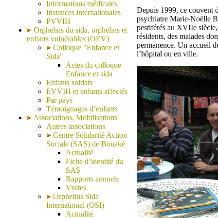
Informations médicales
Depuis 1999, ce couvent d
Instances internationales
psychiatre Marie-Noëlle B
PVVIH
pestiférés au XVIIe siècle,
Orphelins du sida, orphelins et
résidents, des malades don
enfants vulnérables (OEV)
permanence. Un accueil de 
Colloque "Enfance et
l’hôpital ou en ville.
Sida"
Actes du colloque
Enfance et sida
Enfants soldats
EVVIH et enfants affectés
Par pays
Témoignages d’enfants
Associations, Mobilisations
Autres associations
Centre Solidarité Action
Sociale (SAS) de Bouaké
Actualité
Fiche d’identité du
SAS
Rapports annuels
Visites
Orphelins Sida
International (OSI)
Actualité