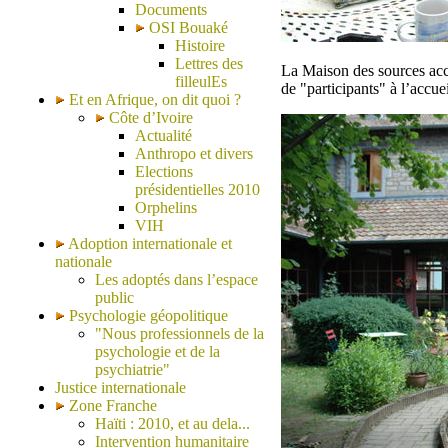
Documents
OSI Bouaké
Histoire
Lettres des
La Maison des sources accu
filleulEs
de "participants" à l’accuei
Et en Afrique, on dit quoi ?
Côte d’Ivoire
Actualité
Anthropo et divers
Elections
présidentielles 2010
Orphelins
VIH
Adoption internationale et
nationale
Les adoptés dans l’espace
public
Psychologie géopolitique
"Nous professionnels de la
psychologie et de la
psychiatrie"
Justice internationale
Zone Franche
Haïti : 2010, et au dela...
Intervention humanitaire