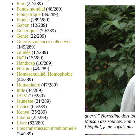
Film
(22/289)
Fonds mondial
(48/289)
Françafrique
(39/289)
France
(289/289)
Gabon
(12/289)
Génériques
(59/289)
Genre
(22/289)
Guerre, violences collectives
(149/289)
Guinée
(12/289)
Haïti
(15/289)
Handicap
(10/289)
Histoire
(49/289)
Homosexualité, Homophobie
(44/289)
Humanitaire
(47/289)
Inde
(34/289)
JAIV
(10/289)
Jeunesse
(21/289)
Justice
(65/289)
Kenya
(35/289)
guerri." Norredine dort to
Liberia
(25/289)
Maison des sources. Son obj
Livre
(62/289)
l’hôpital, je ne voyais pas
Lois transmission intentionnelle
(24/289)