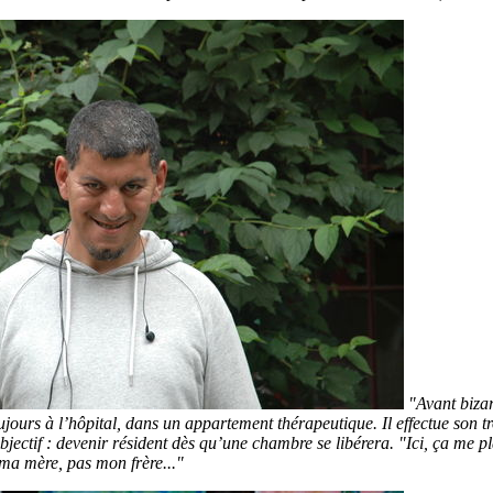
"Avant biza
ujours à l’hôpital, dans un appartement thérapeutique. Il effectue son t
ectif : devenir résident dès qu’une chambre se libérera. "Ici, ça me plai
 ma mère, pas mon frère..."