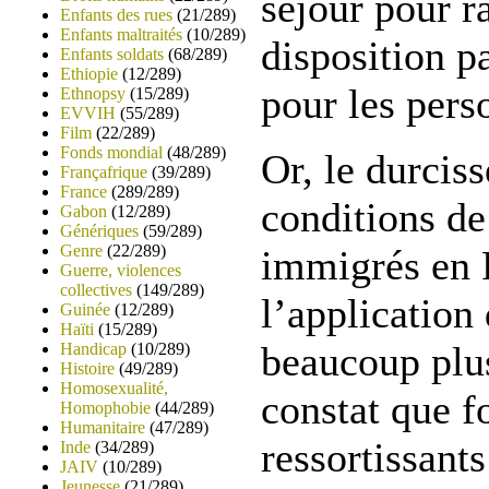
séjour pour r
Enfants des rues
(21/289)
Enfants maltraités
(10/289)
disposition p
Enfants soldats
(68/289)
Ethiopie
(12/289)
pour les pers
Ethnopsy
(15/289)
EVVIH
(55/289)
Film
(22/289)
Fonds mondial
(48/289)
Or, le durcis
Françafrique
(39/289)
France
(289/289)
conditions de
Gabon
(12/289)
Génériques
(59/289)
Genre
(22/289)
immigrés en 
Guerre, violences
collectives
(149/289)
l’application 
Guinée
(12/289)
Haïti
(15/289)
beaucoup plus
Handicap
(10/289)
Histoire
(49/289)
Homosexualité,
constat que f
Homophobie
(44/289)
Humanitaire
(47/289)
ressortissants
Inde
(34/289)
JAIV
(10/289)
Jeunesse
(21/289)