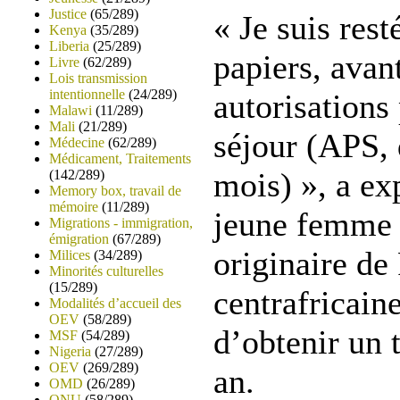
Justice
(65/289)
« Je suis res
Kenya
(35/289)
Liberia
(25/289)
papiers, avan
Livre
(62/289)
Lois transmission
intentionnelle
(24/289)
autorisations
Malawi
(11/289)
Mali
(21/289)
séjour (APS, d
Médecine
(62/289)
Médicament, Traitements
mois) », a ex
(142/289)
Memory box, travail de
mémoire
(11/289)
jeune femme 
Migrations - immigration,
émigration
(67/289)
originaire de
Milices
(34/289)
Minorités culturelles
(15/289)
centrafricaine
Modalités d’accueil des
OEV
(58/289)
d’obtenir un t
MSF
(54/289)
Nigeria
(27/289)
OEV
(269/289)
an.
OMD
(26/289)
ONU
(58/289)