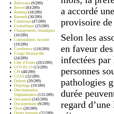
Botswana
(9/289)
Brevet
(83/289)
a accordé une
Burkina
(18/289)
Burundi
(30/289)
provisoire de
Cameroun
(47/289)
Centrafrique
(23/289)
Changements climatiques
Selon les asso
(10/289)
Colonialisme, racisme
(19/289)
en faveur des
Conférence
(118/289)
Congo Brazzaville
infectées par
(24/289)
Côte d’Ivoire
(263/289)
COVID-19
(13/289)
personnes sou
CPI
(48/289)
CSAS
(32/289)
pathologies g
Dekens
(29/289)
Dépistage
(19/289)
Discrimination,
durée peuvent
Stigmatisation
(131/289)
Document
(145/289)
regard d’une 
Documentaire
(9/289)
Droit
(20/289)
Droits humains
(22/289)