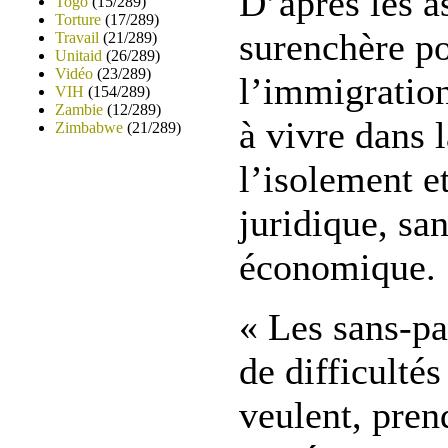
D’après les as
Togo
(15/289)
Torture
(17/289)
surenchère po
Travail
(21/289)
Unitaid
(26/289)
Vidéo
(23/289)
l’immigration
VIH
(154/289)
Zambie
(12/289)
à vivre dans l
Zimbabwe
(21/289)
l’isolement et
juridique, san
économique.
« Les sans-pa
de difficulté
veulent, pren