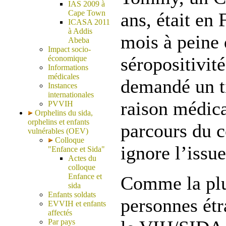
IAS 2009 à
Cape Town
ans, était en
ICASA 2011
à Addis
mois à peine 
Abeba
Impact socio-
séropositivité
économique
Informations
médicales
demandé un ti
Instances
internationales
raison médica
PVVIH
Orphelins du sida,
orphelins et enfants
parcours du c
vulnérables (OEV)
Colloque
ignore l’issue
"Enfance et Sida"
Actes du
colloque
Enfance et
Comme la plu
sida
Enfants soldats
personnes étr
EVVIH et enfants
affectés
Par pays