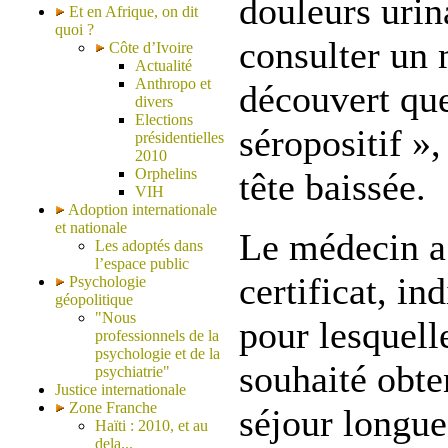
douleurs urin
Et en Afrique, on dit
quoi ?
consulter un 
Côte d’Ivoire
Actualité
Anthropo et
découvert que
divers
Elections
séropositif »
présidentielles
2010
Orphelins
tête baissée.
VIH
Adoption internationale
et nationale
Le médecin a
Les adoptés dans
l’espace public
certificat, in
Psychologie
géopolitique
"Nous
pour lesquel
professionnels de la
psychologie et de la
souhaité obt
psychiatrie"
Justice internationale
Zone Franche
séjour longue
Haïti : 2010, et au
dela...