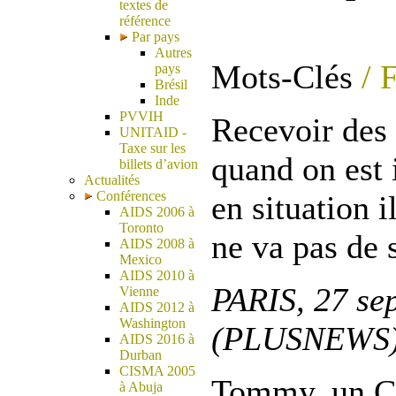
textes de
référence
Par pays
Autres
Mots-Clés
/ 
pays
Brésil
Inde
PVVIH
Recevoir des 
UNITAID -
Taxe sur les
quand on est 
billets d’avion
Actualités
Conférences
en situation 
AIDS 2006 à
Toronto
ne va pas de 
AIDS 2008 à
Mexico
AIDS 2010 à
PARIS, 27 se
Vienne
AIDS 2012 à
Washington
(PLUSNEWS
AIDS 2016 à
Durban
CISMA 2005
Tommy, un C
à Abuja