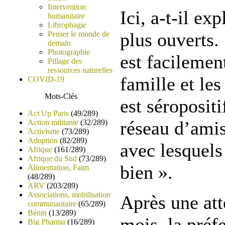
Intervention
Ici, a-t-il ex
humanitaire
Librophagie
plus ouverts.
Penser le monde de
demain
Photographie
est facilement
Pillage des
ressources naturelles
famille et le
COVID-19
Mots-Clés
est séropositi
Act Up Paris
(49/289)
réseau d’ami
Action militante
(32/289)
Activisme
(73/289)
Adoption
(82/289)
avec lesquels
Afrique
(161/289)
Afrique du Sud
(73/289)
bien ».
Alimentation, Faim
(48/289)
ARV
(203/289)
Associations, mobilisation
Après une att
communautaire
(65/289)
Bénin
(13/289)
mois, la préfe
Big Pharma
(16/289)