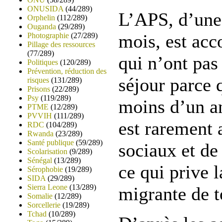
ONUSIDA
(44/289)
L’APS, d’une 
Orphelin
(112/289)
Ouganda
(29/289)
mois, est acc
Photographie
(27/289)
Pillage des ressources
(77/289)
qui n’ont pas 
Politiques
(120/289)
Prévention, réduction des
séjour parce 
risques
(131/289)
Prisons
(22/289)
Psy
(119/289)
moins d’un an
PTME
(12/289)
PVVIH
(111/289)
est rarement a
RDC
(104/289)
Rwanda
(23/289)
Santé publique
(59/289)
sociaux et de
Scolarisation
(9/289)
Sénégal
(13/289)
ce qui prive 
Sérophobie
(19/289)
SIDA
(29/289)
Sierra Leone
(13/289)
migrante de t
Somalie
(12/289)
Sorcellerie
(19/289)
Tchad
(10/289)