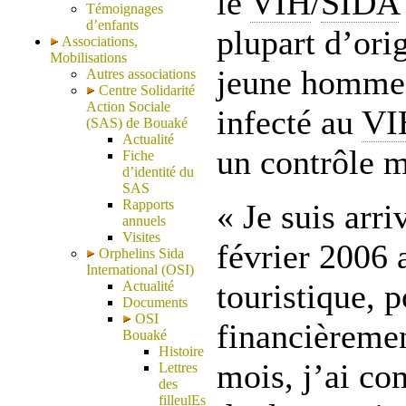
le
VIH
/
SIDA
Témoignages
d’enfants
plupart d’orig
Associations,
Mobilisations
jeune homme i
Autres associations
Centre Solidarité
Action Sociale
infecté au
VI
(SAS) de Bouaké
Actualité
un contrôle m
Fiche
d’identité du
SAS
Rapports
« Je suis arr
annuels
Visites
février 2006 
Orphelins Sida
International (OSI)
touristique, 
Actualité
Documents
OSI
financièreme
Bouaké
Histoire
mois, j’ai c
Lettres
des
filleulEs