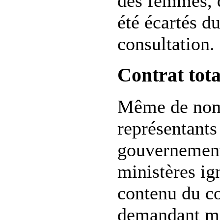
des femmes, d
été écartés d
consultation.
Contrat tot
Même de no
représentants
gouvernement
ministères ig
contenu du co
demandant m