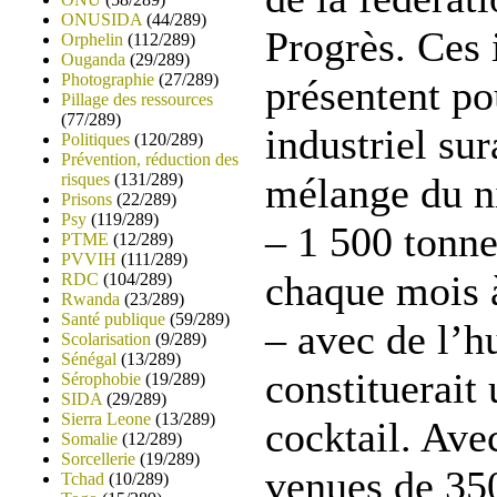
ONUSIDA
(44/289)
Progrès. Ces 
Orphelin
(112/289)
Ouganda
(29/289)
Photographie
(27/289)
présentent po
Pillage des ressources
(77/289)
industriel sur
Politiques
(120/289)
Prévention, réduction des
risques
(131/289)
mélange du n
Prisons
(22/289)
Psy
(119/289)
– 1 500 tonn
PTME
(12/289)
PVVIH
(111/289)
chaque mois 
RDC
(104/289)
Rwanda
(23/289)
Santé publique
(59/289)
– avec de l’h
Scolarisation
(9/289)
Sénégal
(13/289)
constituerait 
Sérophobie
(19/289)
SIDA
(29/289)
Sierra Leone
(13/289)
cocktail. Avec
Somalie
(12/289)
Sorcellerie
(19/289)
venues de 35
Tchad
(10/289)