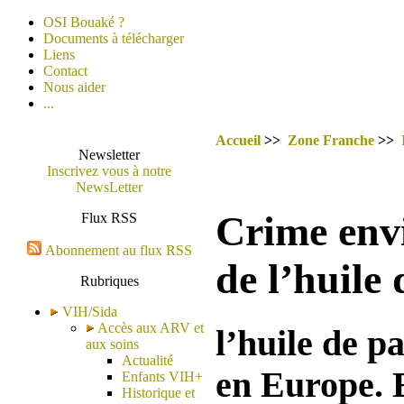
OSI Bouaké ?
Documents à télécharger
Liens
Contact
Nous aider
...
Accueil
>>
Zone Franche
>>
Newsletter
Inscrivez vous à notre
NewsLetter
Crime envi
Flux RSS
Abonnement au flux RSS
de l’huile
Rubriques
VIH/Sida
Accès aux ARV et
l’huile de 
aux soins
Actualité
en Europe. E
Enfants VIH+
Historique et