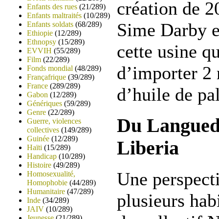
création de 2
Enfants des rues
(21/289)
Enfants maltraités
(10/289)
Sime Darby e
Enfants soldats
(68/289)
Ethiopie
(12/289)
Ethnopsy
(15/289)
cette usine qu
EVVIH
(55/289)
Film
(22/289)
d’importer 2 
Fonds mondial
(48/289)
Françafrique
(39/289)
France
(289/289)
d’huile de pa
Gabon
(12/289)
Génériques
(59/289)
Genre
(22/289)
Du Languedo
Guerre, violences
collectives
(149/289)
Guinée
(12/289)
Liberia
Haïti
(15/289)
Handicap
(10/289)
Histoire
(49/289)
Une perspecti
Homosexualité,
Homophobie
(44/289)
Humanitaire
(47/289)
plusieurs hab
Inde
(34/289)
JAIV
(10/289)
Jeunesse
(21/289)