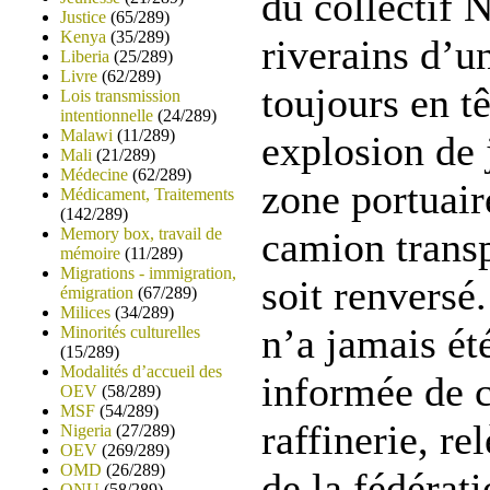
du collectif 
Justice
(65/289)
Kenya
(35/289)
riverains d’u
Liberia
(25/289)
Livre
(62/289)
toujours en t
Lois transmission
intentionnelle
(24/289)
Malawi
(11/289)
explosion de 
Mali
(21/289)
Médecine
(62/289)
zone portuair
Médicament, Traitements
(142/289)
Memory box, travail de
camion trans
mémoire
(11/289)
Migrations - immigration,
soit renversé
émigration
(67/289)
Milices
(34/289)
n’a jamais ét
Minorités culturelles
(15/289)
Modalités d’accueil des
informée de c
OEV
(58/289)
MSF
(54/289)
raffinerie, re
Nigeria
(27/289)
OEV
(269/289)
OMD
(26/289)
de la fédérat
ONU
(58/289)