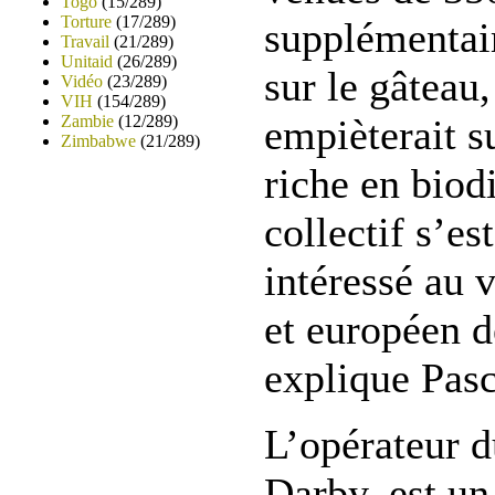
Togo
(15/289)
Torture
(17/289)
supplémentair
Travail
(21/289)
Unitaid
(26/289)
sur le gâteau,
Vidéo
(23/289)
VIH
(154/289)
Zambie
(12/289)
empièterait s
Zimbabwe
(21/289)
riche en biod
collectif s’e
intéressé au v
et européen d
explique Pasc
L’opérateur d
Darby, est u