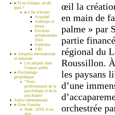
Et en Afrique, on dit
œil la créati
quoi ?
Côte d’Ivoire
en main de fa
Actualité
Anthropo et
palme » par 
divers
Elections
présidentielles
partie financé
2010
Orphelins
régional du 
VIH
Adoption internationale
et nationale
Roussillon. À
Les adoptés dans
l’espace public
les paysans l
Psychologie
géopolitique
"Nous
d’une immens
professionnels de la
psychologie et de la
d’accaparemen
psychiatrie"
Justice internationale
Zone Franche
orchestrée pa
Haïti : 2010, et au
dela...