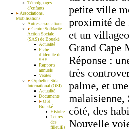
Témoignages
petite ville 
d’enfants
Associations,
Mobilisations
proximité de
Autres associations
Centre Solidarité
et un village
Action Sociale
(SAS) de Bouaké
Grand Cape M
Actualité
Fiche
d’identité du
Réponse : un
SAS
Rapports
très controver
annuels
Visites
Orphelins Sida
palme, et une
International (OSI)
Actualité
malaisienne,
Documents
OSI
Bouaké
côté, des habi
Histoire
Lettres
Nouvelle voi
des
filleulEs