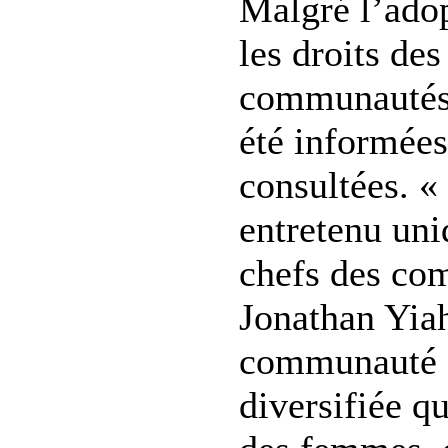
Malgré l’adop
les droits de
communautés 
été informée
consultées. «
entretenu un
chefs des co
Jonathan Yiah
communauté e
diversifiée q