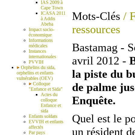
IAS 2009 à
Cape Town
Mots-Clés
/ 
ICASA 2011
à Addis
Abeba
ressources
Impact socio-
économique
Informations
Bastamag - S
médicales
Instances
internationales
avril 2012 -
B
PVVIH
Orphelins du sida,
la piste du b
orphelins et enfants
vulnérables (OEV)
de palme jus
Colloque
"Enfance et Sida"
Actes du
Enquête.
colloque
Enfance et
sida
Quel est le 
Enfants soldats
EVVIH et enfants
affectés
un résident d
Par pays