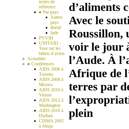
textes de
d’aliments 
référence
Par pays
Avec le sout
Autres
pays
Brésil
Roussillon, 
Inde
PVVIH
voir le jour
UNITAID -
Taxe sur les
billets d’avion
l’Aude. À l’a
Actualités
Conférences
AIDS 2006 à
Afrique de 
Toronto
AIDS 2008 à
terres par d
Mexico
AIDS 2010 à
Vienne
l’expropriat
AIDS 2012 à
Washington
plein
AIDS 2016 à
Durban
CISMA 2005
à Abuja