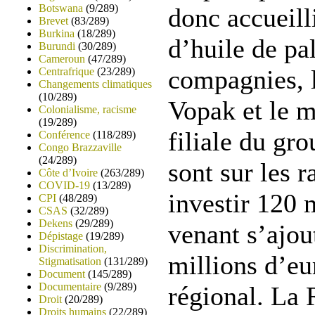
Botswana
(9/289)
donc accueilli
Brevet
(83/289)
Burkina
(18/289)
d’huile de p
Burundi
(30/289)
Cameroun
(47/289)
compagnies, l
Centrafrique
(23/289)
Changements climatiques
(10/289)
Vopak et le m
Colonialisme, racisme
(19/289)
filiale du gr
Conférence
(118/289)
Congo Brazzaville
(24/289)
sont sur les r
Côte d’Ivoire
(263/289)
COVID-19
(13/289)
investir 120 
CPI
(48/289)
CSAS
(32/289)
Dekens
(29/289)
venant s’ajou
Dépistage
(19/289)
Discrimination,
millions d’eu
Stigmatisation
(131/289)
Document
(145/289)
Documentaire
(9/289)
régional. La 
Droit
(20/289)
Droits humains
(22/289)