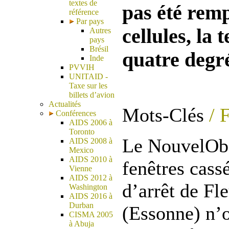
textes de
pas été remp
référence
Par pays
cellules, la
Autres
pays
Brésil
quatre degr
Inde
PVVIH
UNITAID -
Taxe sur les
billets d’avion
Actualités
Mots-Clés
/ 
Conférences
AIDS 2006 à
Toronto
Le NouvelObs
AIDS 2008 à
Mexico
AIDS 2010 à
fenêtres cass
Vienne
AIDS 2012 à
d’arrêt de Fl
Washington
AIDS 2016 à
Durban
(Essonne) n’o
CISMA 2005
à Abuja