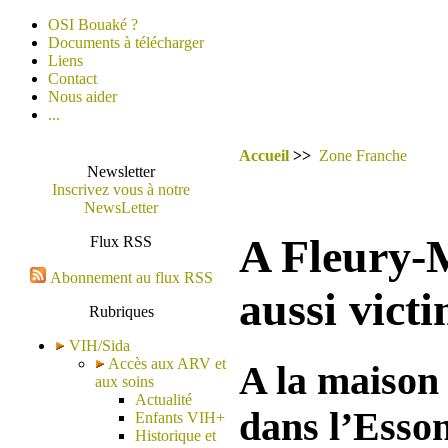
OSI Bouaké ?
Documents à télécharger
Liens
Contact
Nous aider
...
Accueil
>>
Zone Franche
Newsletter
Inscrivez vous à notre
NewsLetter
A Fleury-M
Flux RSS
Abonnement au flux RSS
aussi vict
Rubriques
VIH/Sida
Accès aux ARV et
A la maison
aux soins
Actualité
dans l’Esson
Enfants VIH+
Historique et