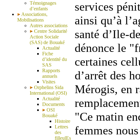
services pénit
Témoignages
d’enfants
Associations,
ainsi qu’à l’
Mobilisations
Autres associations
santé d’Ile-de
Centre Solidarité
Action Sociale
(SAS) de Bouaké
dénonce le "f
Actualité
Fiche
certaines cel
d’identité du
SAS
Rapports
d’arrêt des 
annuels
Visites
Mérogis, en 
Orphelins Sida
International (OSI)
Actualité
remplacement 
Documents
OSI
"Ce matin enc
Bouaké
Histoire
femmes nous 
Lettres
des
filleulEs