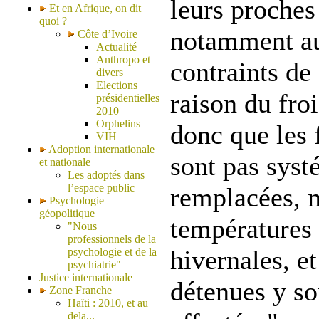
leurs proches
Et en Afrique, on dit
quoi ?
notamment au
Côte d’Ivoire
Actualité
Anthropo et
contraints de
divers
Elections
raison du froi
présidentielles
2010
Orphelins
donc que les 
VIH
Adoption internationale
sont pas sys
et nationale
Les adoptés dans
l’espace public
remplacées, 
Psychologie
géopolitique
températures 
"Nous
professionnels de la
hivernales, e
psychologie et de la
psychiatrie"
Justice internationale
détenues y s
Zone Franche
Haïti : 2010, et au
dela...