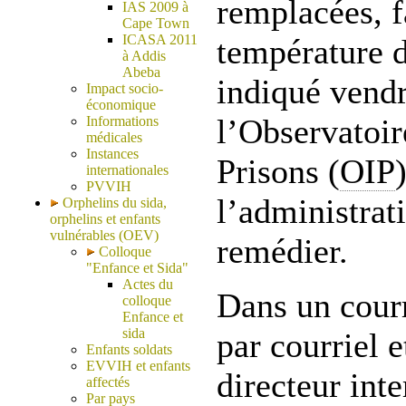
remplacées, f
IAS 2009 à
Cape Town
ICASA 2011
température d
à Addis
Abeba
indiqué vend
Impact socio-
économique
l’Observatoir
Informations
médicales
Instances
Prisons (
OIP
internationales
PVVIH
l’administrat
Orphelins du sida,
orphelins et enfants
vulnérables (OEV)
remédier.
Colloque
"Enfance et Sida"
Actes du
Dans un courr
colloque
Enfance et
sida
par courriel e
Enfants soldats
EVVIH et enfants
directeur inte
affectés
Par pays