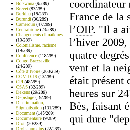
coordinateur 
Botswana
(9/289)
Brevet
(83/289)
France de la 
Burkina
(18/289)
Burundi
(30/289)
Cameroun
(47/289)
l’
OIP
. "Il a a
Centrafrique
(23/289)
Changements climatiques
l’hiver 2009,
(10/289)
Colonialisme, racisme
(19/289)
quatre degrés 
Conférence
(118/289)
Congo Brazzaville
vent et la nei
(24/289)
Côte d’Ivoire
(263/289)
COVID-19
(13/289)
était présent 
CPI
(48/289)
CSAS
(32/289)
heures sur 24
Dekens
(29/289)
Dépistage
(19/289)
Bès, faisant é
Discrimination,
Stigmatisation
(131/289)
Document
(145/289)
qui dure "dep
Documentaire
(9/289)
Droit
(20/289)
Droits humains
(22/289)