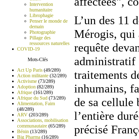
affectées", co
Intervention
humanitaire
Librophagie
L’un des 11 d
Penser le monde de
demain
Mérogis, qui
Photographie
Pillage des
ressources naturelles
requête devan
COVID-19
administratif
Mots-Clés
Act Up Paris
(49/289)
traitements d
Action militante
(32/289)
Activisme
(73/289)
inhumains, fa
Adoption
(82/289)
Afrique
(161/289)
Afrique du Sud
(73/289)
de sa cellule
Alimentation, Faim
(48/289)
l’entière duré
ARV
(203/289)
Associations, mobilisation
précisé Franç
communautaire
(65/289)
Bénin
(13/289)
Big Pharma
(16/289)