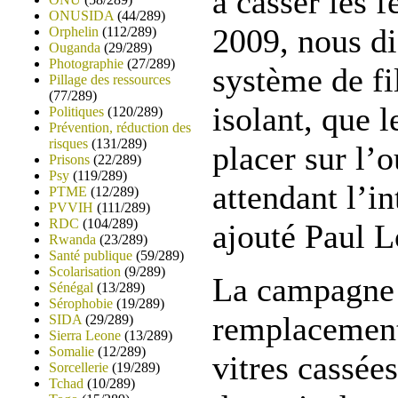
à casser les 
ONUSIDA
(44/289)
2009, nous di
Orphelin
(112/289)
Ouganda
(29/289)
Photographie
(27/289)
système de fi
Pillage des ressources
(77/289)
isolant, que 
Politiques
(120/289)
Prévention, réduction des
risques
(131/289)
placer sur l’
Prisons
(22/289)
Psy
(119/289)
attendant l’in
PTME
(12/289)
PVVIH
(111/289)
RDC
(104/289)
ajouté Paul 
Rwanda
(23/289)
Santé publique
(59/289)
Scolarisation
(9/289)
La campagne 
Sénégal
(13/289)
Sérophobie
(19/289)
remplacement
SIDA
(29/289)
Sierra Leone
(13/289)
Somalie
(12/289)
vitres cassée
Sorcellerie
(19/289)
Tchad
(10/289)