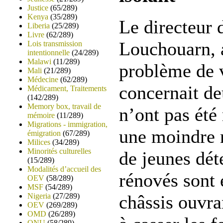
Justice
(65/289)
Kenya
(35/289)
Le directeur 
Liberia
(25/289)
Livre
(62/289)
Louchouarn, a
Lois transmission
intentionnelle
(24/289)
Malawi
(11/289)
problème de v
Mali
(21/289)
Médecine
(62/289)
concernait de
Médicament, Traitements
(142/289)
Memory box, travail de
n’ont pas été
mémoire
(11/289)
Migrations - immigration,
une moindre m
émigration
(67/289)
Milices
(34/289)
Minorités culturelles
de jeunes dét
(15/289)
Modalités d’accueil des
rénovés sont 
OEV
(58/289)
MSF
(54/289)
Nigeria
(27/289)
châssis ouvra
OEV
(269/289)
OMD
(26/289)
ONU
(58/289)