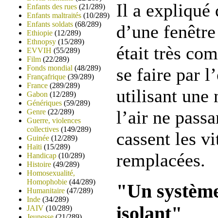
Il a expliqué
Enfants des rues
(21/289)
Enfants maltraités
(10/289)
Enfants soldats
(68/289)
d’une fenêtre
Ethiopie
(12/289)
Ethnopsy
(15/289)
était très co
EVVIH
(55/289)
Film
(22/289)
Fonds mondial
(48/289)
se faire par l
Françafrique
(39/289)
France
(289/289)
utilisant une 
Gabon
(12/289)
Génériques
(59/289)
l’air ne passa
Genre
(22/289)
Guerre, violences
collectives
(149/289)
cassent les vi
Guinée
(12/289)
Haïti
(15/289)
remplacées.
Handicap
(10/289)
Histoire
(49/289)
Homosexualité,
Homophobie
(44/289)
"Un système
Humanitaire
(47/289)
Inde
(34/289)
isolant"
JAIV
(10/289)
Jeunesse
(21/289)