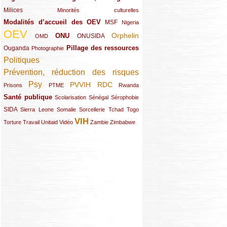
Milices
(34/289)
(15/289)
Minorités culturelles
Modalités d’accueil des OEV
(58/289)
(54/289)
(27/289)
MSF
Nigeria
OEV
(269/289)
(26/289)
(58/289)
(44/289)
(112/289)
Orphelin
ONU
ONUSIDA
OMD
Pillage des ressources
Ouganda
(29/289)
(27/289)
(77/289)
Photographie
Politiques
(120/289)
Prévention, réduction des risques
(131/289)
Psy
PVVIH
RDC
(22/289)
(119/289)
(12/289)
(111/289)
(104/289)
(23/289)
Prisons
PTME
Rwanda
Santé publique
(59/289)
(9/289)
(13/289)
(19/289)
Scolarisation
Sénégal
Sérophobie
SIDA
(29/289)
(13/289)
(12/289)
(19/289)
(10/289)
(15/289)
Sierra Leone
Somalie
Sorcellerie
Tchad
Togo
VIH
(17/289)
(21/289)
(26/289)
(23/289)
(154/289)
(12/289)
(21/289)
Torture
Travail
Unitaid
Vidéo
Zambie
Zimbabwe