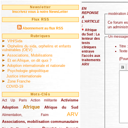
Newsletter
EN
Inscrivez vous à notre NewsLetter
REPONSE
modération à
A
Flux RSS
L'ARTICLE
Ce forum est
:
un administr
Abonnement au flux RSS
Afrique
du Sud : La
Rubriques
Un message,
lenteur des
VIH/Sida
tests
Orphelins du sida, orphelins et enfants
Titre :
cliniques
vulnérables (OEV)
Texte
entrave
Associations, Mobilisations
l’accès aux
(Pour
traitements
Et en Afrique, on dit quoi ?
ARV
Adoption internationale et nationale
Psychologie géopolitique
Justice internationale
Zone Franche
COVID-19
Mots-Clés
Activisme
Act Up Paris
(49/289)
(32/289)
(73/289)
Action militante
Afrique
Adoption
(82/289)
(161/289)
(73/289)
Afrique du Sud
ARV
(48/289)
(203/289)
Alimentation, Faim
Associations, mobilisation communautaire
(65/289)