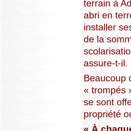
terrain à A
abri en ter
installer s
de la somm
scolarisati
assure-t-il.
Beaucoup d
« trompés 
se sont offe
propriété o
« À chaque