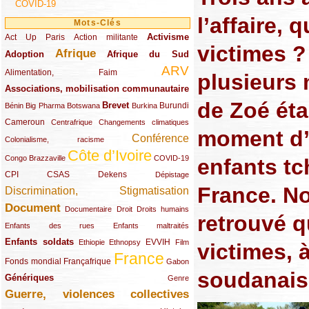
COVID-19
l’affaire,
Mots-Clés
Activisme
Act Up Paris
(49/289)
(32/289)
(73/289)
Action militante
victimes ?
Afrique
Adoption
(82/289)
(161/289)
(73/289)
Afrique du Sud
ARV
(48/289)
(203/289)
Alimentation, Faim
plusieurs
Associations, mobilisation communautaire
(65/289)
de Zoé éta
Brevet
(13/289)
(16/289)
(9/289)
(83/289)
(18/289)
(30/289)
Burundi
Bénin
Big Pharma
Botswana
Burkina
Cameroun
(47/289)
(23/289)
(10/289)
Centrafrique
Changements climatiques
moment d’
Conférence
(19/289)
(118/289)
Colonialisme, racisme
Côte d’Ivoire
(24/289)
(263/289)
(13/289)
Congo Brazzaville
COVID-19
enfants tc
CPI
(48/289)
(32/289)
(29/289)
(19/289)
CSAS
Dekens
Dépistage
France. No
Discrimination, Stigmatisation
(131/289)
Document
(145/289)
(9/289)
(20/289)
(22/289)
Documentaire
Droit
Droits humains
retrouvé 
(21/289)
(10/289)
Enfants des rues
Enfants maltraités
Enfants soldats
(68/289)
(12/289)
(15/289)
(55/289)
(22/289)
EVVIH
Ethiopie
Ethnopsy
Film
victimes, à
France
(48/289)
(39/289)
(289/289)
(12/289)
Fonds mondial
Françafrique
Gabon
soudanais
Génériques
(59/289)
(22/289)
Genre
Guerre, violences collectives
(149/289)