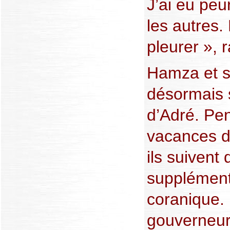
J’ai eu peur
les autres.
pleurer », r
Hamza et s
désormais s
d’Adré. Pe
vacances de
ils suivent
supplément
coranique. 
gouverneur,