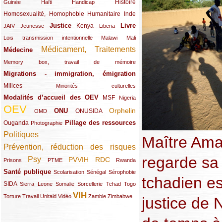
(12/289)
(15/289)
(10/289)
(49/289)
Histoire
Guinée
Haïti
Handicap
Homosexualité, Homophobie
(44/289)
(47/289)
(34/289)
Humanitaire
Inde
Justice
Livre
(10/289)
(21/289)
(65/289)
(35/289)
(25/289)
(62/289)
Kenya
JAIV
Jeunesse
Liberia
(24/289)
(11/289)
(21/289)
Lois transmission intentionnelle
Malawi
Mali
Médicament, Traitements
Médecine
(62/289)
(142/289)
(11/289)
Memory box, travail de mémoire
Migrations - immigration, émigration
(67/289)
Milices
(34/289)
(15/289)
Minorités culturelles
Modalités d’accueil des OEV
(58/289)
(54/289)
(27/289)
MSF
Nigeria
OEV
(269/289)
(26/289)
(58/289)
(44/289)
(112/289)
Orphelin
ONU
ONUSIDA
OMD
Pillage des ressources
Ouganda
(29/289)
(27/289)
(77/289)
Photographie
Politiques
(120/289)
Maître Ama
Prévention, réduction des risques
(131/289)
regarde sa
Psy
PVVIH
RDC
(22/289)
(119/289)
(12/289)
(111/289)
(104/289)
(23/289)
Prisons
PTME
Rwanda
Santé publique
(59/289)
(9/289)
(13/289)
(19/289)
Scolarisation
Sénégal
Sérophobie
tchadien es
SIDA
(29/289)
(13/289)
(12/289)
(19/289)
(10/289)
(15/289)
Sierra Leone
Somalie
Sorcellerie
Tchad
Togo
VIH
(17/289)
(21/289)
(26/289)
(23/289)
(154/289)
(12/289)
(21/289)
Torture
Travail
Unitaid
Vidéo
Zambie
Zimbabwe
justice de 