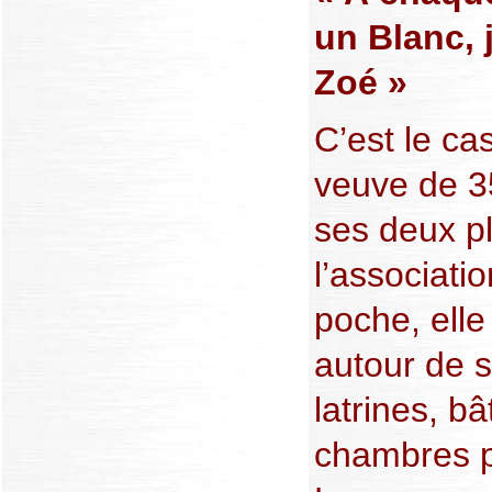
un Blanc, 
Zoé »
C’est le ca
veuve de 35
ses deux p
l’associati
poche, elle
autour de s
latrines, b
chambres p