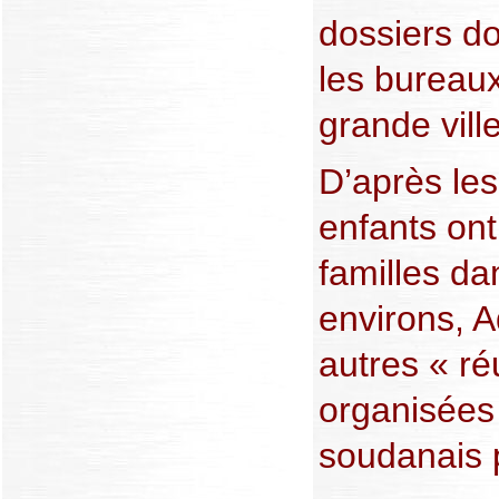
dossiers d
les bureaux
grande vill
D’après le
enfants ont
familles d
environs, Ad
autres « ré
organisées 
soudanais p