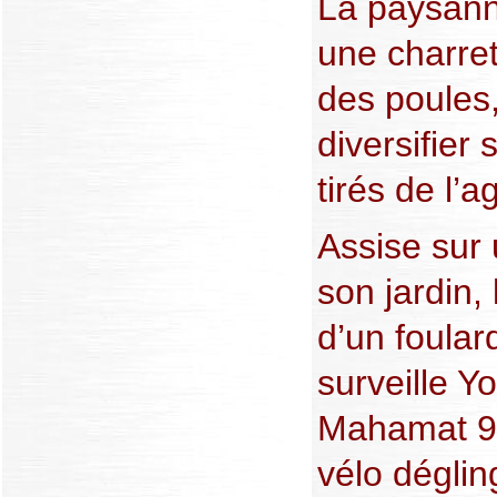
La paysann
une charret
des poules,
diversifier
tirés de l’a
Assise sur 
son jardin,
d’un foula
surveille Y
Mahamat 9 
vélo déglin