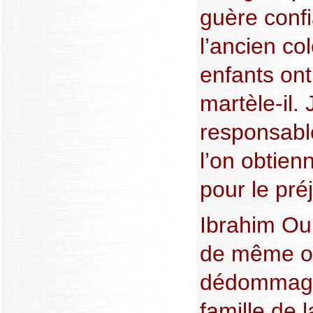
guère confi
l’ancien co
enfants ont 
martèle-il.
responsabl
l’on obtien
pour le pré
Ibrahim Ou
de même o
dédommage
famille de la