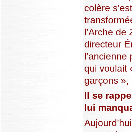
colère s’es
transformée
l’Arche de 
directeur É
l’ancienne 
qui voulait
garçons »,
Il se rapp
lui manqua
Aujourd’hui,