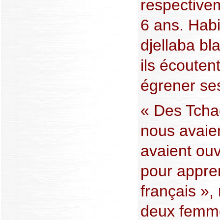
respective
6 ans. Habi
djellaba bl
ils écouten
égrener ses
« Des Tcha
nous avaien
avaient ouv
pour appren
français », 
deux femmes