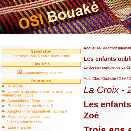
Accueil
>>
Adoption internat
Newsletter
Inscrivez vous à notre NewsLetter
Les enfants oubl
Flux RSS
Le dossier complet de La Cro
Abonnement au flux RSS
Mots-Clés
/ Orphelin
/ OEV
/ 
Rubriques
VIH/Sida
La Croix -
Orphelins du sida, orphelins et enfants
vulnérables (OEV)
Associations, Mobilisations
Les enfants
Et en Afrique, on dit quoi ?
Adoption internationale et nationale
Zoé
Psychologie géopolitique
Justice internationale
Trois ans 
Zone Franche