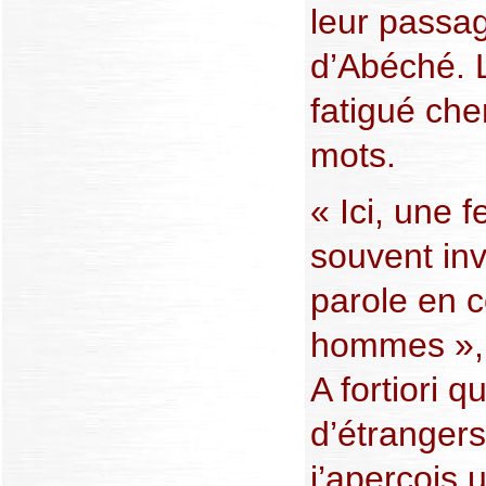
leur passag
d’Abéché. 
fatigué ch
mots.
« Ici, une 
souvent inv
parole en 
hommes », e
A fortiori qu
d’étrangers
j’aperçois 