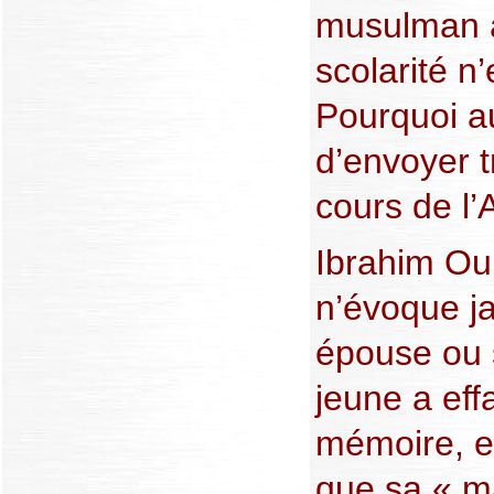
musulman a
scolarité n’
Pourquoi au
d’envoyer t
cours de l’
Ibrahim Ou
n’évoque ja
épouse ou 
jeune a eff
mémoire, et
que sa « m