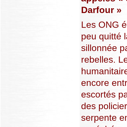
Darfour »
Les ONG ét
peu quitté 
sillonnée p
rebelles. L
humanitaire
encore ent
escortés p
des policie
serpente en