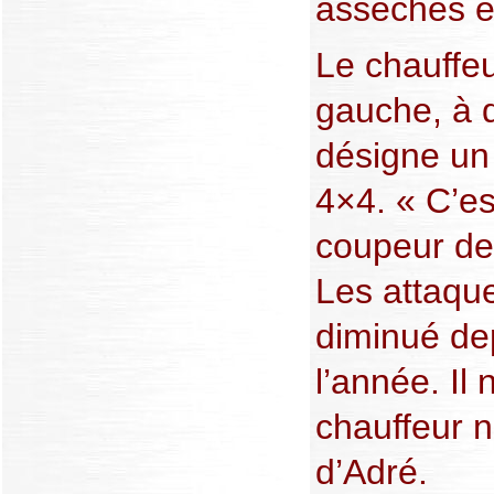
asséchés et
Le chauffe
gauche, à d
désigne un 
4×4. « C’es
coupeur de 
Les attaqu
diminué de
l’année. Il
chauffeur 
d’Adré.