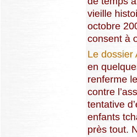
de temps à
vieille hist
octobre 2007
consent à o
Le dossier
en quelques
renferme le
contre l’as
tentative 
enfants tch
près tout.