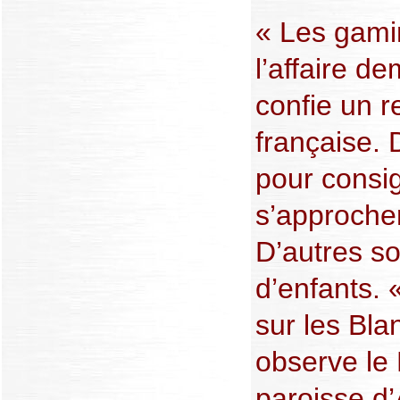
« Les gamin
l’affaire d
confie un 
française. 
pour consi
s’approcher
D’autres s
d’enfants. 
sur les Bla
observe le 
paroisse d