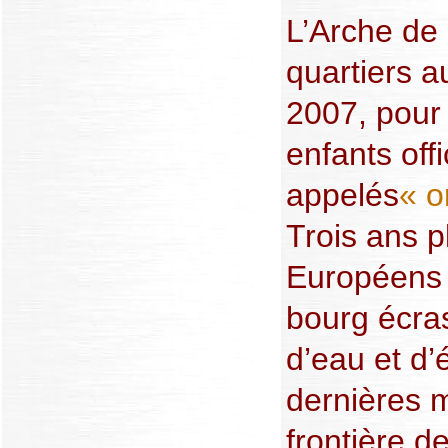
L’Arche de 
quartiers a
2007, pour
enfants off
appelés
« o
Trois ans pl
Européens 
bourg écras
d’eau et d’é
dernières 
frontière d