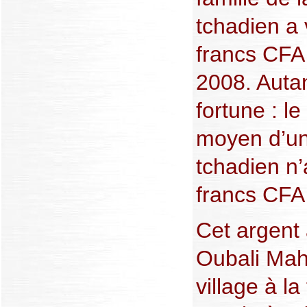
tchadien a 
francs CFA 
2008. Autan
fortune : l
moyen d’un
tchadien n’
francs CFA 
Cet argent
Oubali Mah
village à la