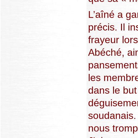
L’aîné a ga
précis. Il i
frayeur lor
Abéché, ain
pansements 
les membre
dans le but
déguisemen
soudanais. 
nous tromp