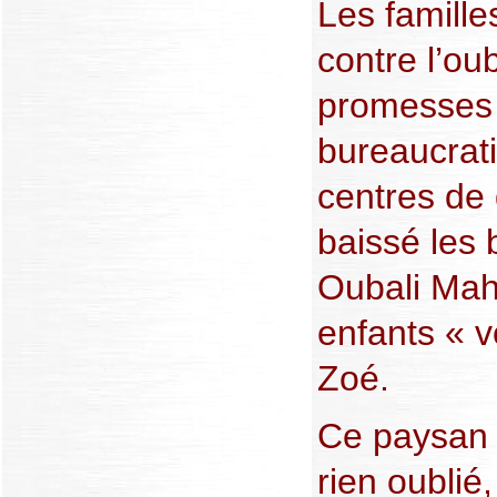
Les famille
contre l’oub
promesses 
bureaucrati
centres de 
baissé les 
Oubali Mah
enfants « v
Zoé.
Ce paysan d
rien oublié