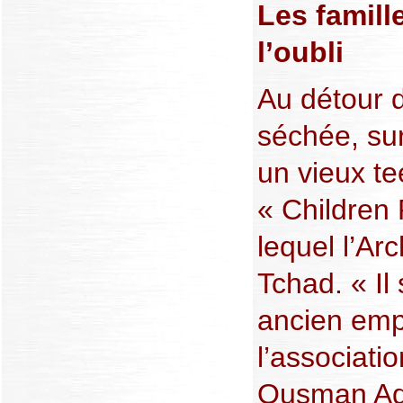
Les famill
l’oubli
Au détour 
séchée, su
un vieux te
« Children
lequel l’Ar
Tchad. « Il
ancien emp
l’associatio
Ousman A