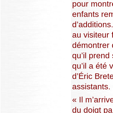
pour montre
enfants rem
d’additions
au visiteur 
démontrer q
qu’il prend 
qu’il a été
d’Éric Bret
assistants.
« Il m’arri
du doigt pa