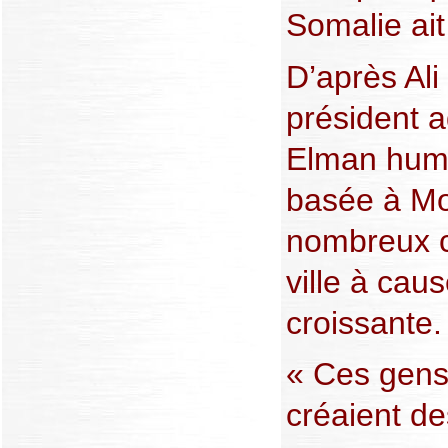
Somalie ait
D’après Ali
président a
Elman huma
basée à Mo
nombreux c
ville à caus
croissante.
« Ces gens
créaient des