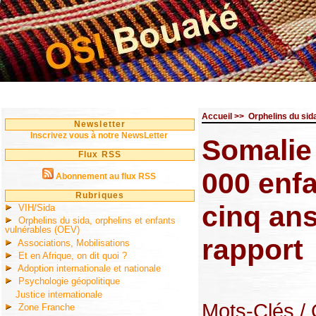
Accueil
>>
Orphelins du sid
Newsletter
Inscrivez vous à notre NewsLetter
Somalie
Flux RSS
000 enf
Abonnement au flux RSS
Rubriques
cinq ans
VIH/Sida
Orphelins du sida, orphelins et enfants
vulnérables (OEV)
rapport
Associations, Mobilisations
Et en Afrique, on dit quoi ?
Adoption internationale et nationale
Psychologie géopolitique
Justice internationale
Mots-Clés
/
Zone Franche