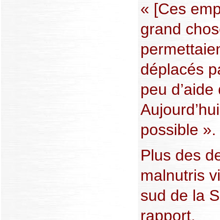
« [Ces empl
grand chose
permettaie
déplacés p
peu d’aide 
Aujourd’hui
possible ».
Plus des de
malnutris v
sud de la S
rapport.