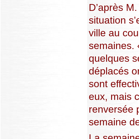
D’après M.
situation s
ville au co
semaines. 
quelques s
déplacés on
sont effect
eux, mais c
renversée 
semaine de
La semaine