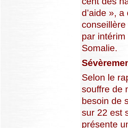
cent des ha
d’aide », a
conseillère
par intéri
Somalie.
Sévèremen
Selon le ra
souffre de 
besoin de s
sur 22 est 
présente un