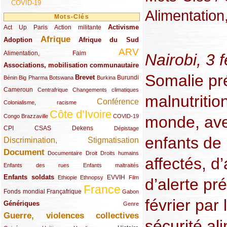
COVID-19
Alimentation
Mots-Clés
Activisme
Act Up Paris
(49/289)
(32/289)
(73/289)
Action militante
Afrique
Adoption
(82/289)
(161/289)
(73/289)
Afrique du Sud
ARV
(48/289)
(203/289)
Alimentation, Faim
Nairobi, 3 
Associations, mobilisation communautaire
(65/289)
Somalie pré
Brevet
(13/289)
(16/289)
(9/289)
(83/289)
(18/289)
(30/289)
Burundi
Bénin
Big Pharma
Botswana
Burkina
Cameroun
(47/289)
(23/289)
(10/289)
Centrafrique
Changements climatiques
malnutritio
Conférence
(19/289)
(118/289)
Colonialisme, racisme
Côte d’Ivoire
(24/289)
(263/289)
(13/289)
Congo Brazzaville
COVID-19
monde, ave
CPI
(48/289)
(32/289)
(29/289)
(19/289)
CSAS
Dekens
Dépistage
enfants de
Discrimination, Stigmatisation
(131/289)
Document
(145/289)
(9/289)
(20/289)
(22/289)
Documentaire
Droit
Droits humains
affectés, d
(21/289)
(10/289)
Enfants des rues
Enfants maltraités
Enfants soldats
(68/289)
(12/289)
(15/289)
(55/289)
(22/289)
EVVIH
Ethiopie
Ethnopsy
Film
d’alerte pr
France
(48/289)
(39/289)
(289/289)
(12/289)
Fonds mondial
Françafrique
Gabon
février par 
Génériques
(59/289)
(22/289)
Genre
Guerre, violences collectives
(149/289)
sécurité al