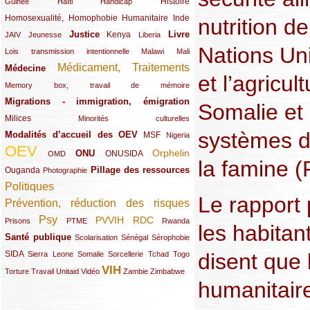
(12/289)
(15/289)
(10/289)
(49/289)
Histoire
Guinée
Haïti
Handicap
Homosexualité, Homophobie
(44/289)
(47/289)
(34/289)
Humanitaire
Inde
nutrition d
Justice
Livre
(10/289)
(21/289)
(65/289)
(35/289)
(25/289)
(62/289)
Kenya
JAIV
Jeunesse
Liberia
Nations Uni
(24/289)
(11/289)
(21/289)
Lois transmission intentionnelle
Malawi
Mali
Médicament, Traitements
Médecine
(62/289)
(142/289)
et l’agric
(11/289)
Memory box, travail de mémoire
Migrations - immigration, émigration
(67/289)
Somalie et
Milices
(34/289)
(15/289)
Minorités culturelles
systèmes d
Modalités d’accueil des OEV
(58/289)
(54/289)
(27/289)
MSF
Nigeria
OEV
(269/289)
(26/289)
(58/289)
(44/289)
(112/289)
Orphelin
ONU
ONUSIDA
OMD
la famine
Pillage des ressources
Ouganda
(29/289)
(27/289)
(77/289)
Photographie
Politiques
(120/289)
Le rapport
Prévention, réduction des risques
(131/289)
Psy
PVVIH
RDC
(22/289)
(119/289)
(12/289)
(111/289)
(104/289)
(23/289)
Prisons
PTME
Rwanda
les habita
Santé publique
(59/289)
(9/289)
(13/289)
(19/289)
Scolarisation
Sénégal
Sérophobie
disent que 
SIDA
(29/289)
(13/289)
(12/289)
(19/289)
(10/289)
(15/289)
Sierra Leone
Somalie
Sorcellerie
Tchad
Togo
VIH
(17/289)
(21/289)
(26/289)
(23/289)
(154/289)
(12/289)
(21/289)
Torture
Travail
Unitaid
Vidéo
Zambie
Zimbabwe
humanitaire