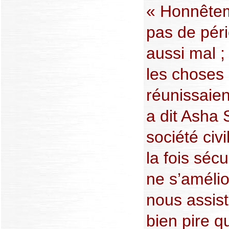
« Honnêtem
pas de péri
aussi mal ;
les choses
réunissaie
a dit Asha S
société civi
la fois sécu
ne s’améli
nous assist
bien pire q