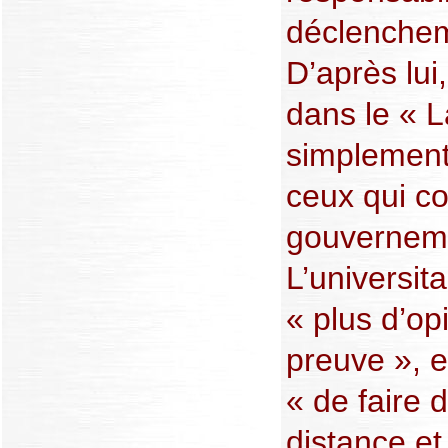
déclenchem
D’après lui
dans le « L
simplement
ceux qui co
gouverneme
L’universita
« plus d’op
preuve », e
« de faire 
distance et