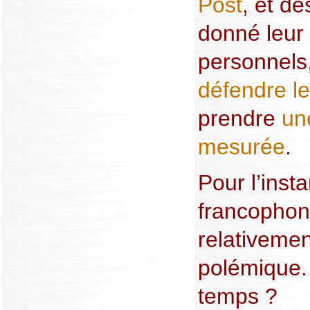
Post
, et d
donné leur 
personnels
défendre l
prendre
un
mesurée
.
Pour l’inst
francophon
relativemen
polémique.
temps ?