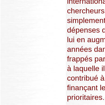
internation
chercheurs 
simplement 
dépenses d
lui en aug
années dans
frappés par 
à laquelle i
contribué à
finançant l
prioritaires.