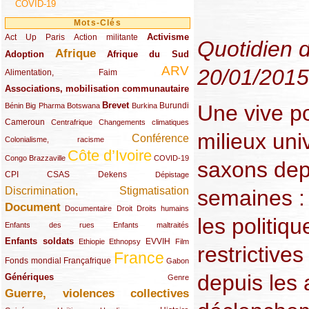
COVID-19
Mots-Clés
Activisme
Act Up Paris
(49/289)
(32/289)
(73/289)
Action militante
Quotidien 
Afrique
Adoption
(82/289)
(161/289)
(73/289)
Afrique du Sud
ARV
20/01/2015
(48/289)
(203/289)
Alimentation, Faim
Associations, mobilisation communautaire
(65/289)
Brevet
Une vive po
(13/289)
(16/289)
(9/289)
(83/289)
(18/289)
(30/289)
Burundi
Bénin
Big Pharma
Botswana
Burkina
Cameroun
(47/289)
(23/289)
(10/289)
Centrafrique
Changements climatiques
milieux uni
Conférence
(19/289)
(118/289)
Colonialisme, racisme
Côte d’Ivoire
(24/289)
(263/289)
(13/289)
Congo Brazzaville
COVID-19
saxons dep
CPI
(48/289)
(32/289)
(29/289)
(19/289)
CSAS
Dekens
Dépistage
Discrimination, Stigmatisation
semaines : y
(131/289)
Document
(145/289)
(9/289)
(20/289)
(22/289)
Documentaire
Droit
Droits humains
les politiq
(21/289)
(10/289)
Enfants des rues
Enfants maltraités
Enfants soldats
(68/289)
(12/289)
(15/289)
(55/289)
(22/289)
EVVIH
Ethiopie
Ethnopsy
Film
restrictive
France
(48/289)
(39/289)
(289/289)
(12/289)
Fonds mondial
Françafrique
Gabon
depuis les 
Génériques
(59/289)
(22/289)
Genre
Guerre, violences collectives
(149/289)