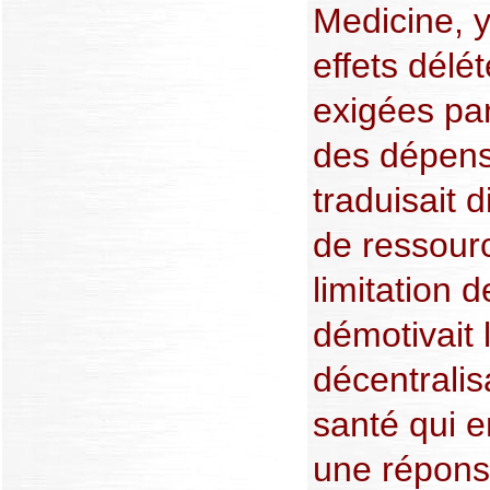
Medicine, y
effets délé
exigées par
des dépens
traduisait 
de ressour
limitation d
démotivait 
décentralis
santé qui 
une réponse