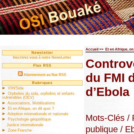
Accueil
>>
Et en Afrique, on 
Newsletter
Inscrivez vous à notre NewsLetter
Controve
Flux RSS
du FMI 
Abonnement au flux RSS
Rubriques
d’Ebola
VIH/Sida
Orphelins du sida, orphelins et enfants
vulnérables (OEV)
Associations, Mobilisations
Et en Afrique, on dit quoi ?
Adoption internationale et nationale
Mots-Clés
/
Psychologie géopolitique
Justice internationale
publique
/ E
Zone Franche