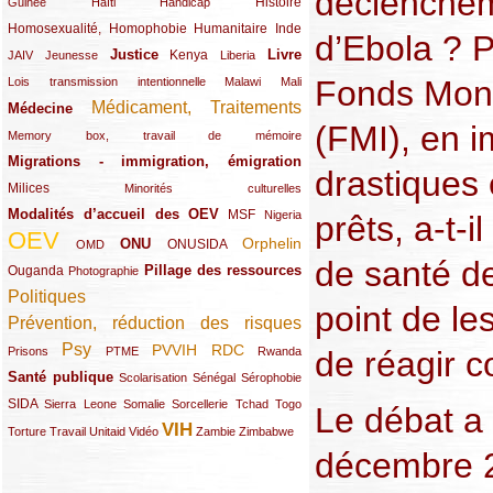
déclenchem
(12/289)
(15/289)
(10/289)
(49/289)
Histoire
Guinée
Haïti
Handicap
Homosexualité, Homophobie
(44/289)
(47/289)
(34/289)
Humanitaire
Inde
d’Ebola ? P
Justice
Livre
(10/289)
(21/289)
(65/289)
(35/289)
(25/289)
(62/289)
Kenya
JAIV
Jeunesse
Liberia
Fonds Moné
(24/289)
(11/289)
(21/289)
Lois transmission intentionnelle
Malawi
Mali
Médicament, Traitements
Médecine
(62/289)
(142/289)
(FMI), en 
(11/289)
Memory box, travail de mémoire
Migrations - immigration, émigration
(67/289)
drastiques
Milices
(34/289)
(15/289)
Minorités culturelles
Modalités d’accueil des OEV
(58/289)
(54/289)
(27/289)
MSF
Nigeria
prêts, a-t-i
OEV
(269/289)
(26/289)
(58/289)
(44/289)
(112/289)
Orphelin
ONU
ONUSIDA
OMD
de santé d
Pillage des ressources
Ouganda
(29/289)
(27/289)
(77/289)
Photographie
Politiques
(120/289)
point de le
Prévention, réduction des risques
(131/289)
Psy
PVVIH
RDC
(22/289)
(119/289)
(12/289)
(111/289)
(104/289)
(23/289)
de réagir c
Prisons
PTME
Rwanda
Santé publique
(59/289)
(9/289)
(13/289)
(19/289)
Scolarisation
Sénégal
Sérophobie
SIDA
(29/289)
(13/289)
(12/289)
(19/289)
(10/289)
(15/289)
Sierra Leone
Somalie
Sorcellerie
Tchad
Togo
Le débat a 
VIH
(17/289)
(21/289)
(26/289)
(23/289)
(154/289)
(12/289)
(21/289)
Torture
Travail
Unitaid
Vidéo
Zambie
Zimbabwe
décembre 