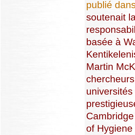
publié dans
soutenait l
responsabili
basée à Wa
Kentikelen
Martin McK
chercheurs
universités
prestigieu
Cambridge 
of Hygiene