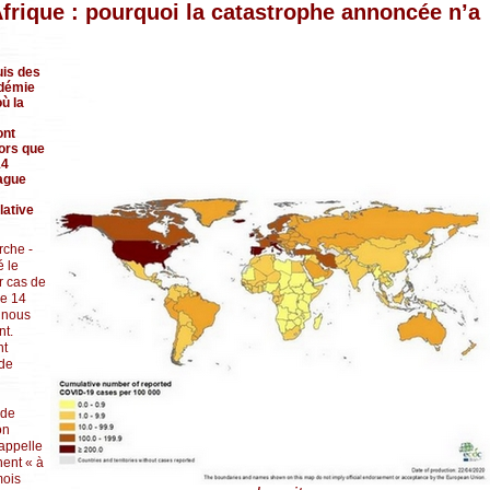
frique : pourquoi la catastrophe annoncée n’a
uis des
idémie
ù la
ont
lors que
14
vague
lative
rche -
é le
r cas de
le 14
s nous
nt.
nt
de
 de
on
appelle
nent « à
mois