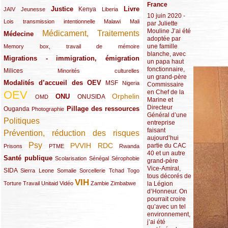
France
Justice
Livre
(10/289)
(21/289)
(65/289)
(35/289)
(25/289)
(62/289)
Kenya
JAIV
Jeunesse
Liberia
10 juin 2020 -
(24/289)
(11/289)
(21/289)
Lois transmission intentionnelle
Malawi
Mali
par Juliette
Mouline J’ai été
Médicament, Traitements
Médecine
(62/289)
(142/289)
adoptée par
une famille
(11/289)
Memory box, travail de mémoire
blanche, avec
Migrations - immigration, émigration
(67/289)
un papa haut
fonctionnaire,
Milices
(34/289)
(15/289)
Minorités culturelles
un grand-père
Modalités d’accueil des OEV
(58/289)
(54/289)
(27/289)
MSF
Nigeria
Commissaire
en Chef de la
OEV
(269/289)
(26/289)
(58/289)
(44/289)
(112/289)
Orphelin
ONU
ONUSIDA
OMD
Marine et
Directeur
Pillage des ressources
Ouganda
(29/289)
(27/289)
(77/289)
Photographie
Général d’une
Politiques
(120/289)
entreprise
faisant
Prévention, réduction des risques
(131/289)
aujourd’hui
Psy
PVVIH
RDC
partie du CAC
(22/289)
(119/289)
(12/289)
(111/289)
(104/289)
(23/289)
Prisons
PTME
Rwanda
40 et un autre
Santé publique
(59/289)
(9/289)
(13/289)
(19/289)
Scolarisation
Sénégal
Sérophobie
grand-père
Vice-Amiral,
SIDA
(29/289)
(13/289)
(12/289)
(19/289)
(10/289)
(15/289)
Sierra Leone
Somalie
Sorcellerie
Tchad
Togo
tous décorés de
VIH
(17/289)
(21/289)
(26/289)
(23/289)
(154/289)
(12/289)
(21/289)
la Légion
Torture
Travail
Unitaid
Vidéo
Zambie
Zimbabwe
d’Honneur. On
pourrait croire
qu’avec un tel
environnement,
j’ai été