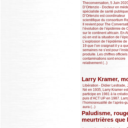
Theconversation, 5 Juin 2020
D’Ortenzio - Docteur en méde
spécialiste de santé publique
D’Ortenzio est coordinateur
scientifique du consortium Re
Il revient pour The Conversat
l’évolution de l’épidémie de
sur le continent africain. En A
où en est la situation de l’ép
L’explosion de l’épidémie d
19 que l’on craignait il y a q
semaines ne s’est pour l’inst
produite. Les chiffres officiel
contaminations sont encore
relativement (...)
Larry Kramer, mo
Libération - Didier Lestrade, 
Né en 1935, Larry Kramer est a
participe en 1981 à la créati
puis d’ACT UP en 1987. Larry f
l’homosexualité de l’après-gu
aura (...)
Paludisme, rouge
meurtrières que 