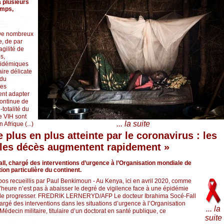
à plusieurs
emps,
 De nombreux
, de par
agilité de
s,
pidémiques
aire délicate
 du
les
ent adapter
continue de
-totalité du
e VIH sont
... la suite
 Afrique (...)
e plus en plus atteinte par le coronavirus : les
 les décès augmentent rapidement »
ll, chargé des interventions d’urgence à l’Organisation mondiale de
tion particulière du continent.
os recueillis par Paul Benkimoun - Au Kenya, ici en avril 2020, comme
, l’heure n’est pas à abaisser le degré de vigilence face à une épidémie
e de progresser. FREDRIK LERNERYD/AFP Le docteur Ibrahima Socé-Fall
argé des interventions dans les situations d’urgence à l’Organisation
... la
édecin militaire, titulaire d’un doctorat en santé publique, ce
suite