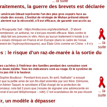
... la suite
traitements, la guerre des brevets est déclarée
e américain Gilead représente l’un des plus gros espoirs face au
stade des essais. L’Institut de virologie de Wuhan prétend obtenir
lertent sur la nécessité, s’il est efficace, de garantir son accès au
r Rouguyata Sall - https://msfaccess.org/sites/default... D’abord
emdesivir, un antiviral, ne s’est pas montré efficace. Mais contre le
éjà fait ses preuves in vitro. Alors qu’aucun traitement n’existe à ce
urs essais cliniques en France et en Europe (dans le cadre de l’essai
... la
mment de l’hydroxychloroquine), aux États-Unis comme en Chine. « Il n’y
suite
s : le risque d’un raz-de-marée à la sortie du
ces cachées à l’intérieur des familles pendant des semaines vont
 doute inédite. Tous les indicateurs sont au rouge. Et le système de
a pas été à la hauteur.
Sophie Boutboul - Pendant trois jours, fin avril, Nathalie* a essayé
 que la petite amie de son fils était violentée par son frère. Démunie,
r Adrien Taquet, le secrétaire d’État chargé de la protection de
onsieur, cela fait 3 jours que j’essaie de signaler une adolescente en
... la
ional d’accueil téléphonique – ndlr]. C’est scandaleux de ne pas réussir
suite
ir, un modèle à dépasser