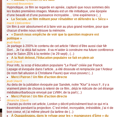
mercredi 8novembre
Hypnotique, ce film se regarde en apnée, capturé que nous sommes dés
les toutes premières images. Makala est un rite initiatique, une épopée
d’une beauté et d’une puissance incroyable… Une expérience (...)
La Sociale, un film militant pour réhabiliter et défendre la « Sécu »
mardi 13décembre
Un film à voir absolument et à faire voir au plus grand nombre, pour que
chacun d’entre nous retrouve la mémoire.
« Daesh nous empêche de voir que la question majeure est
politique »
jeudi 4août
Je partage à 200% le contenu de cet article ! Merci d’être aussi clair Mr
Gori... Je l’ai déjà fait suivre . Il va m’aider à construire ma future conférence
pour le Salon ZEN à la rentrée ( le 29 sept) , (...)
A la Nuit debout, l’éducation populaire se fait en plein air
jeudi 14avril
Pour info, la scop d’éducation populaire "Le Pavé" créée par Franck
Lepage et évoquée dans l’article...a été dissoute et remplacée par l’Ardeur
(le nom fait allusion à Christiane Faure) que vous pouvez (...)
Merci Patron ! Un film d’action directe
jeudi 14avril
Au dela de la jubilation évoquée par Sandek, notre "Klur" à nous !! , il y a
vraiment plein de choses à retenir de ce film...déjà le ridicule de cet étrange
médiateur/barbouze envoyé par LVMH, de la part (...)
Merci Patron ! Un film d’action directe
t
dimanche 10avril
J’aurais pu écrire cet article, Lordon y décrit précisément tout ce qui m’a
traversée pendant la projection. C’est irréel, incroyable, irrésistible, j’ai ri de
bon coeur, et j’ai même pleuré (la tartine de (...)
À Ouagadougou, dans le refuge pour les « mangeuses d’âme » du