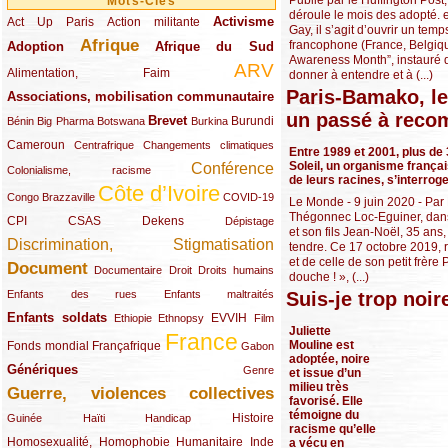
Mots-Clés
déroule le mois des adopté. e
Activisme
Act Up Paris
(49/289)
(32/289)
(73/289)
Action militante
Gay, il s’agit d’ouvrir un t
Afrique
francophone (France, Belgiqu
Adoption
(82/289)
(161/289)
(73/289)
Afrique du Sud
Awareness Month”, instauré 
ARV
(48/289)
(203/289)
Alimentation, Faim
donner à entendre et à (...)
Paris-Bamako, le
Associations, mobilisation communautaire
(65/289)
un passé à reco
Brevet
(13/289)
(16/289)
(9/289)
(83/289)
(18/289)
(30/289)
Burundi
Bénin
Big Pharma
Botswana
Burkina
Cameroun
(47/289)
(23/289)
(10/289)
Centrafrique
Changements climatiques
Entre 1989 et 2001, plus de
Soleil, un organisme françai
Conférence
(19/289)
(118/289)
Colonialisme, racisme
de leurs racines, s’interrog
Côte d’Ivoire
(24/289)
(263/289)
(13/289)
Congo Brazzaville
COVID-19
Le Monde - 9 juin 2020 - Pa
Thégonnec Loc-Eguiner, dans 
CPI
(48/289)
(32/289)
(29/289)
(19/289)
CSAS
Dekens
Dépistage
et son fils Jean-Noël, 35 ans
Discrimination, Stigmatisation
(131/289)
tendre. Ce 17 octobre 2019, r
et de celle de son petit frèr
Document
(145/289)
(9/289)
(20/289)
(22/289)
Documentaire
Droit
Droits humains
douche ! », (...)
(21/289)
(10/289)
Suis-je trop noir
Enfants des rues
Enfants maltraités
Enfants soldats
(68/289)
(12/289)
(15/289)
(55/289)
(22/289)
EVVIH
Ethiopie
Ethnopsy
Film
Juliette
France
(48/289)
(39/289)
(289/289)
(12/289)
Mouline est
Fonds mondial
Françafrique
Gabon
adoptée, noire
Génériques
(59/289)
(22/289)
Genre
et issue d’un
milieu très
Guerre, violences collectives
(149/289)
favorisé. Elle
témoigne du
(12/289)
(15/289)
(10/289)
(49/289)
Histoire
Guinée
Haïti
Handicap
racisme qu’elle
Homosexualité, Homophobie
(44/289)
(47/289)
(34/289)
Humanitaire
Inde
a vécu en