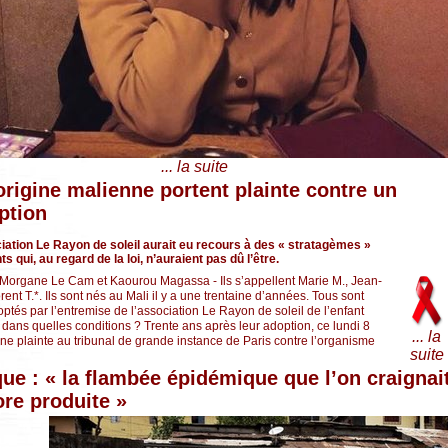
... la suite
origine malienne portent plainte contre un
ption
ciation Le Rayon de soleil aurait eu recours à des « stratagèmes »
s qui, au regard de la loi, n’auraient pas dû l’être.
 Morgane Le Cam et Kaourou Magassa - Ils s’appellent Marie M., Jean-
rent T.*. Ils sont nés au Mali il y a une trentaine d’années. Tous sont
ptés par l’entremise de l’association Le Rayon de soleil de l’enfant
 dans quelles conditions ? Trente ans après leur adoption, ce lundi 8
... la
 une plainte au tribunal de grande instance de Paris contre l’organisme
suite
que : « la flambée épidémique que l’on craignai
ore produite »