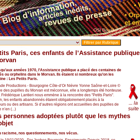
OSI Bouaké ?
Docume
tits Paris, ces enfants de l’Assistance publique
Morvan
usqu’aux années 1970, l’Assistance publique a placé des centaines de
és ou orphelins dans le Morvan. Ils étaient si nombreux qu’on les
gine : Les Petits Paris.
de Productions - Bourgogne Côte-d’Or Nièvre Yonne Saône-et-Loire ©
e des pupilles du Morvan est méconnue, elle a longtemps été honteuse.
 Frédérique Lantieri nous emmène à la rencontre des "Petits Paris".
, les enfants abandonnés étaient obligatoirement placés à la
... la
rs ou des artisans. Si d’autres régions ont accueillies des pupilles de
suite
n’en (...)
les personnes adoptées plutôt que les mythes
objet
u racisme, nos questionnements, nos vécus.
t, le 19/11/2020 - Par Joohee Bourgain, Enseignante Depuis 2018, se