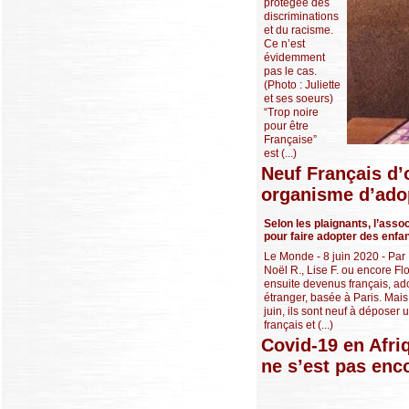
protégée des
discriminations
et du racisme.
Ce n’est
évidemment
pas le cas.
(Photo : Juliette
et ses soeurs)
“Trop noire
pour être
Française”
est (...)
Neuf Français d’
organisme d’ado
Selon les plaignants, l’asso
pour faire adopter des enfant
Le Monde - 8 juin 2020 - Par
Noël R., Lise F. ou encore Flo
ensuite devenus français, ado
étranger, basée à Paris. Mais
juin, ils sont neuf à déposer
français et (...)
Covid-19 en Afri
ne s’est pas enc