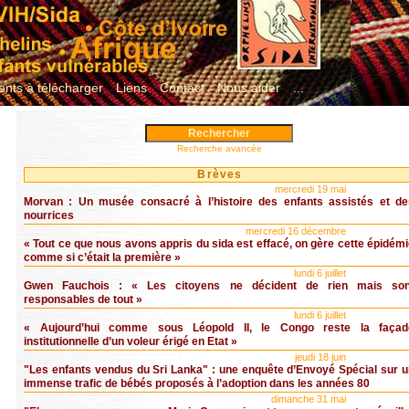
nts à télécharger
Liens
Contact
Nous aider
...
Recherche avancée
Brèves
mercredi 19 mai
Morvan : Un musée consacré à l’histoire des enfants assistés et de
nourrices
mercredi 16 décembre
« Tout ce que nous avons appris du sida est effacé, on gère cette épidém
comme si c’était la première »
lundi 6 juillet
Gwen Fauchois : « Les citoyens ne décident de rien mais son
responsables de tout »
lundi 6 juillet
« Aujourd’hui comme sous Léopold II, le Congo reste la façad
institutionnelle d’un voleur érigé en Etat »
jeudi 18 juin
"Les enfants vendus du Sri Lanka" : une enquête d’Envoyé Spécial sur u
immense trafic de bébés proposés à l’adoption dans les années 80
dimanche 31 mai