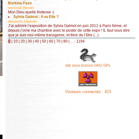
Burkina Faso
mercredi 3février
Mon Dieu quelle tristesse :(
Sylvia Galmot : Il ou Elle ?
dimanche 24janvier
J’ai admiré l’exposition de Sylvia Galmot en juin 2012 à Paris 6ème, et
depuis j’orne ma chambre avec le poster de cette expo ! IL faut vous dire
que je suis moi-même transgenre, et fière de l’être (...)
0
|
10
|
20
|
30
|
40
|
50
|
60
|
70
|
80
|
...
- 1194
site sous licence GNU GPL
Visiteurs connectés :
423