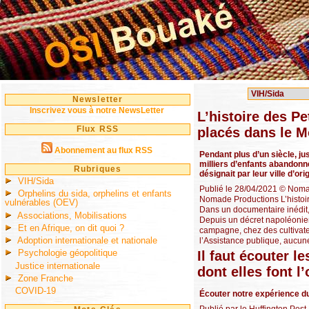
Newsletter
Inscrivez vous à notre NewsLetter
L’histoire des Pe
Flux RSS
placés dans le 
Abonnement au flux RSS
Pendant plus d’un siècle, j
milliers d’enfants abandonn
Rubriques
désignait par leur ville d’ori
VIH/Sida
Publié le 28/04/2021 © Noma
Orphelins du sida, orphelins et enfants
Nomade Productions L’histoir
vulnérables (OEV)
Dans un documentaire inédit,
Associations, Mobilisations
Depuis un décret napoléonien
Et en Afrique, on dit quoi ?
campagne, chez des cultivateu
Adoption internationale et nationale
l’Assistance publique, aucune 
Psychologie géopolitique
Il faut écouter 
Justice internationale
dont elles font l’
Zone Franche
COVID-19
Écouter notre expérience d
Publié par le Huffington Pos