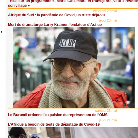
"Elue sur un programme », Marie Cau, maire et transgenre, veut « réveill
son village »
vendredi 29 mai
Afrique du Sud : la pandémie de Covid, un triste déjà-vu…
jeudi 28 mai
Mort du dramaturge Larry Kramer, fondateur d’Act up
,
samedi 23 mai
Le Burundi ordonne l’expulsion du représentant de l’OMS
jeudi 21 mai
L’Afrique a besoin de tests de dépistage du Covid-19