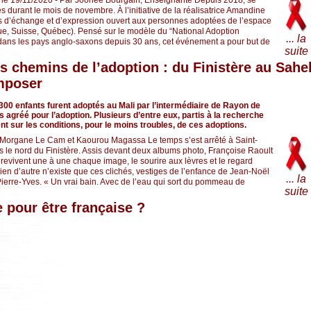
s durant le mois de novembre. À l’initiative de la réalisatrice Amandine
emps d’échange et d’expression ouvert aux personnes adoptées de l’espace
e, Suisse, Québec). Pensé sur le modèle du “National Adoption
... la
dans les pays anglo-saxons depuis 30 ans, cet événement a pour but de
suite
s chemins de l’adoption : du Finistère au Sahel
mposer
 300 enfants furent adoptés au Mali par l’intermédiaire de Rayon de
s agréé pour l’adoption. Plusieurs d’entre eux, partis à la recherche
ent sur les conditions, pour le moins troubles, de ces adoptions.
r Morgane Le Cam et Kaourou Magassa Le temps s’est arrêté à Saint-
le nord du Finistère. Assis devant deux albums photo, Françoise Raoult
, revivent une à une chaque image, le sourire aux lèvres et le regard
ien d’autre n’existe que ces clichés, vestiges de l’enfance de Jean-Noël
... la
e Pierre-Yves. « Un vrai bain. Avec de l’eau qui sort du pommeau de
suite
e pour être française ?