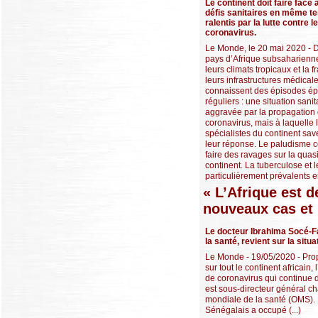
Le continent doit faire face 
défis sanitaires en même t
ralentis par la lutte contre le
coronavirus.
Le Monde, le 20 mai 2020 -
pays d’Afrique subsaharienne
leurs climats tropicaux et la fr
leurs infrastructures médicale
connaissent des épisodes é
réguliers : une situation sanit
aggravée par la propagation
coronavirus, mais à laquelle 
spécialistes du continent sav
leur réponse. Le paludisme 
faire des ravages sur la quasi
continent. La tuberculose et l
particulièrement prévalents en
« L’Afrique est d
nouveaux cas et
Le docteur Ibrahima Socé-Fa
la santé, revient sur la situa
Le Monde - 19/05/2020 - Prop
sur tout le continent africain
de coronavirus qui continu
est sous-directeur général ch
mondiale de la santé (OMS). M
Sénégalais a occupé (...)