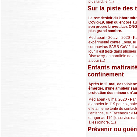
plus tard, le (...)
Sur la piste des 
Le remdesivir du laboratoir
Covid-19, bien qu’encore au 
son propre brevet. Les ONG a
plus grand nombre.
Médiapart - 20 avril 2020 - Pa
expérimenté contre Ebola, le r
coronavirus SARS-CoV-2, il a d
jour, il est testé dans plusie
Discovery, en parallèle nota
a pour (...)
Enfants maltraité
confinement
Après le 11 mai, des violen
émerger, d’une ampleur sans
protection des mineurs n’aur
Médiapart - 8 mai 2020 - Par 
d’appeler le 119 pour signaler
elle a même tenté de contacte
l’enfance, sur Facebook : « M
danger au 119 [le service nat
à les joindre. (...)
Prévenir ou guér