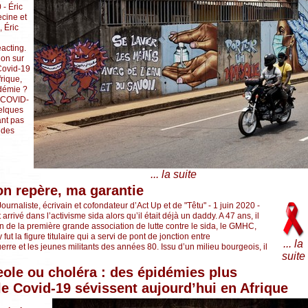
 - Éric
cine et
, Éric
acting.
ion sur
 Covid-19
frique,
idémie ?
e COVID-
uelques
ant pas
s des
... la suite
n repère, ma garantie
Journaliste, écrivain et cofondateur d’Act Up et de "Têtu" - 1 juin 2020 -
rrivé dans l’activisme sida alors qu’il était déjà un daddy. A 47 ans, il
on de la première grande association de lutte contre le sida, le GMHC,
ut la figure titulaire qui a servi de pont de jonction entre
... la
erre et les jeunes militants des années 80. Issu d’un milieu bourgeois, il
suite
ole ou choléra : des épidémies plus
le Covid-19 sévissent aujourd’hui en Afrique