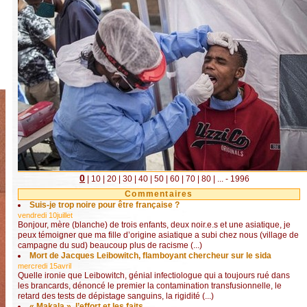
0
|
10
|
20
|
30
|
40
|
50
|
60
|
70
|
80
|
...
- 1996
Commentaires
Suis-je trop noire pour être française ?
vendredi 10juillet
Bonjour, mère (blanche) de trois enfants, deux noir.e.s et une asiatique, je
peux témoigner que ma fille d’origine asiatique a subi chez nous (village de
campagne du sud) beaucoup plus de racisme (...)
Mort de Jacques Leibowitch, flamboyant chercheur sur le sida
mercredi 15avril
Quelle ironie que Leibowitch, génial infectiologue qui a toujours rué dans
les brancards, dénoncé le premier la contamination transfusionnelle, le
retard des tests de dépistage sanguins, la rigidité (...)
« Makala », l’effort et les faits