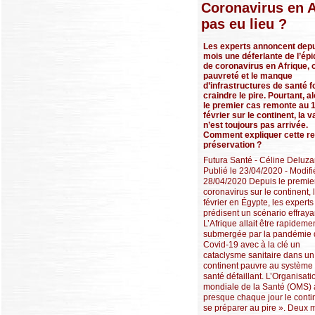
Coronavirus en A
pas eu lieu ?
Les experts annoncent dep
mois une déferlante de l’ép
de coronavirus en Afrique, o
pauvreté et le manque
d’infrastructures de santé f
craindre le pire. Pourtant, a
le premier cas remonte au 
février sur le continent, la 
n’est toujours pas arrivée.
Comment expliquer cette re
préservation ?
Futura Santé - Céline Deluza
Publié le 23/04/2020 - Modifi
28/04/2020 Depuis le premie
coronavirus sur le continent, 
février en Égypte, les expert
prédisent un scénario effraya
L’Afrique allait être rapideme
submergée par la pandémie 
Covid-19 avec à la clé un
cataclysme sanitaire dans un
continent pauvre au système
santé défaillant. L’Organisati
mondiale de la Santé (OMS) 
presque chaque jour le conti
se préparer au pire ». Deux 